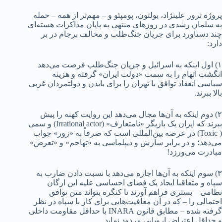
پروژه ترور علینژاد، بولتون، پومپئو و – مهم‌تر از همه – حمله
به سلمان رشدی در روزهای منتهی به پایان مذاکرات هسته‌ای
چند دستاورد برای جریان جنگ‌طلب و مخالف برجام در بر
دارد:
۱) اول اینکه به اسرائیل و جریان جنگ‌طلب فرصت می‌دهد
انگشت اتهام را به سمت «دولت ایران» گرفته و هزینه
سیاسی انعقاد توافق با تهران را برای بایدن و دولتمردان غربی
بالا ببرند.
۲) دوم اینکه به آن‌ها مجال می‌دهد این روایت کهنه را پیش
ببرند که ایران یک بازیگر «نامتعارف» (Irrational actor) و سمی
( Toxic) در عرصه بین‌المللی است که صرفاً به «زور» جواب
می‌دهد؛ و در برابر‌ سازش و دیپلماسی به «تهاجم» و «تعرض»
مبادرت می‌ورزد!
۳) سوم اینکه به آن‌ها اجازه می‌دهد با نسبت دادن ضارب به
سپاه و متعاقبا ایجاد یک فضای احساسی علیه این ارگان
نظامی – بستری فراهم آورند تا کنگره بتواند متن توافق
احتمالی را – که در آن معافیت‌هایی برای کار با سپاه در نظر
گرفته شده – مطابق قانون INARA با حداقل مقاومت داخلی
و حداقل اعتراض اروپایی مردود نماید.