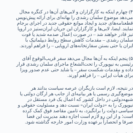
۴) چهارم اینکه به کارگزاران و لابی‌های آن‌ها در کنگره مجال
می‌دهد موضوع سلمان رشدی را بهانه‌ای برای ارائه‌ پیش‌نویس
قطعنامه‌‌های جدید و ایجاد موانع حقوقی جدید در اجرای برجام
نمایند. ایضا، لابی‌ها و کارگزاران این جریان ایران‌ستیز در اروپا
نیز قادر خواهند شد – در صورت اِعمال صدمه شدید یا فوت
سلمان رشدی – مقدمات کاهش سطح روابط دیپلماتیک با
ایران یا حتی بستن سفارتخانه‌های اروپایی – را فراهم آوردند.
۵) پنجم اینکه به آن‌ها مجال می‌دهد سفر قریب‌الوقوع آقای
رئیسی به نیویورک را تحت‌الشعاع ماجرای سلمان رشدی قرار
داده و مقدمات شکست سفر – یا شاید حتی عدم صدور ویزا
برای هیأت ایرانی – را فراهم آورند.
در نتیجه، لازم است بازیگران عرصه سیاست بدانند هر
موضع‌گیری رسمی یا هر بیانیه‌ای از جانب هر ارگان دولتی یا
شبهه‌دولتی در داخل کشور که اعمال یک فرد مستقل در
نیویورک را به «دولت ایران« نسبت دهد و مسئولیت حقوقی و
سیاسی دولت را برانگیزد، به تامین مقاصد فوق کمک کرده
است؛ و از این رو لازم است اجازه دهند مدیریت این فضا
صرفا و انحصاراً برعهده وزارت امور خارجه گذاشته شود.