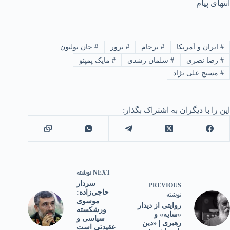
انتهای پیام
#
ایران و آمریکا
#
برجام
#
ترور
#
جان بولتون
#
رضا نصری
#
سلمان رشدی
#
مایک پمپئو
#
مسیح علی نژاد
این را با دیگران به اشتراک بگذار:
NEXT
نوشته
سردار
PREVIOUS
حاجی‌زاده:
نوشته
موسوی
روایتی از دیدار
ورشکسته
«سایه» و
سیاسی و
رهبری | «دین
عقیدتی است