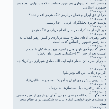
معتضد: عبدالله شهبازی هم مورد حمایت حکومت پهلوی بود و هم
جمهوری اسلامی
۱۴ مرداد ۱۴۰۵
چرا توافق ایران و عمان درباره‌ی تنگه هرمز اعلام نشد؟
۱۴ مرداد ۱۴۰۵
پوست خربزه تحلیلگران غربی | رضا رئیسی
۱۳ مرداد ۱۴۰۵
خبر تازه از مذاکرات در حال انجام درباره‌ی تنگه هرمز
۱۳ مرداد ۱۴۰۵
دفتر رهبری: ادعای مطرح شده درباره‌ی واکنش رهبر انقلاب به
نامه رئیس‌جمهور از اساس کذب است
۱۳ مرداد ۱۴۰۵
پخش گفت‌وگوی تلویزیونی رئیس‌جمهور پزشکیان با مردم:
امشب بعد از خبر ۲۱ [+تکمیلی: تغییر زمان پخش]
۱۳ مرداد ۱۴۰۵
ماجرای سر دادن شعار علیه آیت الله صادق شیرازی در کربلا چه
بود؟
۱۳ مرداد ۱۴۰۵
اگر تو دریادلی من اقیانوس‌دلم!
۱۳ مرداد ۱۴۰۵
۳ سناریوی پیش روی ایران و آمریکا | محمدرضا طالبی‌نژاد
۱۳ مرداد ۱۴۰۵
آنان که از قدرت، پل می‌سازند؛ نه نردبان
۱۳ مرداد ۱۴۰۵
گفت‌وگو با آیت الله مرتضی جوادی آملی درباره‌ی اربعین حسینی
و مسئله‌ی خون‌خواهی: انتقام نباید به شکستی برای نظام منجر
شود
۱۳ مرداد ۱۴۰۵