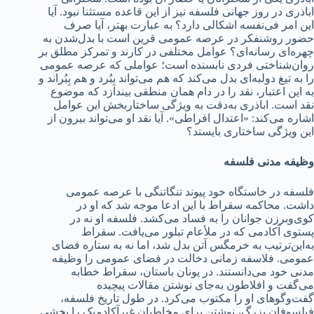
اباذری در روز جهانی فلسفه نیز از این قاعده مستثنا نبود. آیا
این امر فی‌نفسه اشکالی دارد؟ به عبارت بهتر، آیا صرف
حضور روشنفکر در عرصه عمومی قرین است با بدل‌شدن به
چهره‌ای رسانه‌ای؟ عوامل مختلفی در کارند و تمرکز مطلق بر
روان‌شناختی فردی نابسنده است؛ عواملی که عرصه عمومی
را به تیغ دولبه‌ای بدل می‌کند که هم می‌تواند بِبُرد و هم بِبُراند و
به این اعتبار، نقد را در دام همان منطقی بیندازد که موضوع
نقد است. اباذری به‌دقت به ویژگی ساختاربخش این عوامل
اشاره می‌کند: «اعتدال افراطی». آیا نقد او می‌تواند بیرون از
این ویژگی ساختاری بایستد؟
وظیفه مدنی فلسفه
فلسفه در خاستگاه خود پیوند تنگاتنگی با عرصه عمومی
داشت. محاکمه سقراط با این ادعا موجه شد که او در
کوی‌وبرزن جوانان را به فساد می‌کشد. فلسفه او نه در
پستوی آکادمی که در ملأعام تبلور می‌یافت. سقراط
به‌این‌ترتیب به خرمگس آتن بدل شد، اما نه به ستاره فضای
عمومی. فلاسفه زمانی دخالت در فضای عمومی را وظیفه
مدنی خود می‌دانستند. در یونان باستان، سقراط خطابه
می‌گفت و افلاطون به‌جای نوشتن مقالات پیچیده
گفت‌و‌گوهای او را مکتوب می‌کرد. در طول تاریخ فلسفه،
فیلسوفان بزرگ، نوشتن برای مخاطبان غیرآکادمیک را بخشی