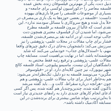
دنیل دنت، یکی از مهم‌ترین فیلسوفان زنده، بخش عمده
فلسفه معاصر را «دکوراسیون لوکسی برای جامعه» و
بسیاری از موضوعات فلسفی را صرفا بازی‌های بیهوده
دانست: «فلسفه در بعضی حوزه‌ها به یک بازی بی‌مصرف در
خلأ بدل شده و هیچ سروکاری با مسائل سودمند ندارد». این
نقدی است که غالبا از بیرون فلسفه بر فلسفه مطرح
می‌شود، اما شنیدن آن از فیلسوف معتبری همچون دنت
جالب توجه است. او در ادامه نقد بی‌مصرف‌‌شدن فلسفه،
فشار برای چاپ مقالات در مجلات علمی- پژوهشی را نیز
سرزنش می‌کند: دانشجویان به‌جای درک دقیق چیزهای واقعا
مهم، با «استدلال‌های جذاب» خودنمایی می‌کنند که شاید
هوشمندانه باشد، اما در نهایت بی‌اهمیت است. مسابقه چاپ
مقالات علمی- پژوهشی و ترفیع رتبه فقط مختص به
دانشگاهیان ایران نیست. ماسیمو پیلیوچی، استاد فلسفه کالج
شهر نیویورک، نیز چنین گلایه‌ای دارد. او در «فیلوسوفر
مگزین» می‌نویسد فلسفه به دو دلیل، تنگ‌نظرانه‌تر می‌شود:
هم به‌خاطر اجبار برای چاپ مقالات علمی- پژوهشی و هم
چون «هرآنچه درباره سقراط، کانت و… باید گفته می‌شد
تاکنون گفته شده، چندین‌وچندبار هم گفته شده، پس اگر کسی
ادعای انجام کارهای جدیدی دارد به راه‌های جدیدتری نیاز است
تا به‌این‌ترتیب بتواند شانس بیشتری برای برنده‌شدن در این
مسابقه آکادمیک داشته باشد».