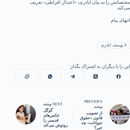
مختصاتش را-به بیان اباذری- «اعتدال افراطی» تعریف
می‌کند.
انتهای پیام
#
یوسف اباذری
این را با دیگران به اشتراک بگذار:
PREVIOUS
NEXT
نوشته
نوشته
گوگل
از تصويب
عکس‌های
قانون «حقوق
قدیمی را
حيوانات» چه
روتوش می‌کند
خبر؟