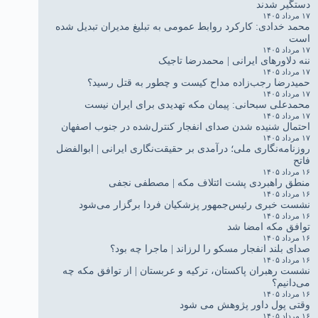
دستگیر شدند
۱۷ مرداد ۱۴۰۵
محمد خدادی: کارکرد روابط عمومی به تبلیغ مدیران تبدیل شده
است
۱۷ مرداد ۱۴۰۵
ننه دلاورهای ایرانی | محمدرضا تاجیک
۱۷ مرداد ۱۴۰۵
حمیدرضا رجب‌زاده مداح کیست و چطور به قتل رسید؟
۱۷ مرداد ۱۴۰۵
محمدعلی سبحانی: پیمان مکه تهدیدی برای ایران نیست
۱۷ مرداد ۱۴۰۵
احتمال شنیده شدن صدای انفجار کنترل‌شده در جنوب اصفهان
۱۷ مرداد ۱۴۰۵
روزنامه‌نگاری ملی؛ درآمدی بر حقیقت‌نگاری ایرانی | ابوالفضل
فاتح
۱۶ مرداد ۱۴۰۵
منطق راهبردی پشت ائتلاف مکه | مصطفی نجفی
۱۶ مرداد ۱۴۰۵
نشست خبری رئیس‌جمهور پزشکیان فردا برگزار می‌شود
۱۶ مرداد ۱۴۰۵
توافق مکه امضا شد
۱۶ مرداد ۱۴۰۵
صدای بلند انفجار مسکو را لرزاند | ماجرا چه بود؟
۱۶ مرداد ۱۴۰۵
نشست رهبران پاکستان، ترکیه و عربستان | از توافق مکه چه
می‌دانیم؟
۱۶ مرداد ۱۴۰۵
وقتی پول داور پژوهش می شود
۱۶ مرداد ۱۴۰۵