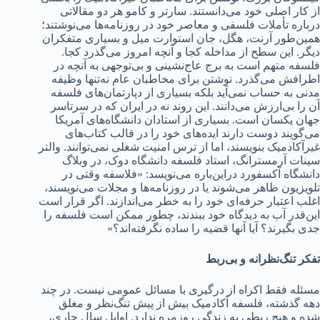
از کار اصلی خود می‌دانستند. سارتر و کامو هر دو مقالاتی
درباره تأملات فلسفی و معاصر خود در روزنامه‌ها می‌نوشتند؛
همین‌طور آرنت، هگل، جان استوارت میل و بسیاری متفکران
دیگر. این سطح از مداخله کجا و آنچه امروز می‌گذرد کجا.
فلسفه متهم است به برج عاج‌نشینی و بی‌توجهی به آنچه در
اطرافش می‌گذرد. نوشتن برای مخاطبان عام نه‌تنها وظیفه
مدنی به حساب نمی‌آید بلکه بسیاری از دپارتمان‌های فلسفه
آن را بی‌ارزش می‌دانند. این روند نه در ایران که در سرتاسر
جهان یکسان است. بسیاری از استادان دانشگاه‌های آمریکا
می‌گویند دوست دارند ایده‌های خود را در قالب کتاب‌های
غیرآکادمیک بنویسند، اما از ترس امنیت شغلی نمی‌توانند. والتر
سینات آرمسترانگ، استاد فلسفه دانشگاه دوک، در وبلاگ
دانشگاه آکسفورد دراین‌باره می‌نویسد: «فلاسفه وقتی در
تلویزیون ظاهر می‌شوند یا در روزنامه‌ها و مجلات می‌نویسند،
اغلب اعتبار حرفه‌ای خود را به خطر می‌اندازند. اگر قرار است
این‌قدر آب به دیدگاه خود ببندند، چطور ممکن است فلسفه را
جدی بگیرند؟ آیا آنها قضیه را ساده نگرفته‌اند؟»
تفکر تنگ‌نظرانه و بی‌ربط
مسئله فقط اکراه از درگیری با مسائل عمومی نیست. در چند
دهه گذشته، فلسفه آکادمیک بیش از پیش تنگ‌نظر و مغلق
شده و هیچ ربطی به زندگی روزمره ندارد. اوایل سال جاری،