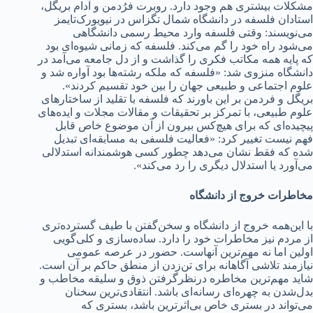
مشکلات بیشتری هم وجود دارد. روبرت فرُدمن و آدام بریگل،
استادان فلسفه در دانشگاه شمال تگزاس در نیویورک‌تایمز
می‌نویسند: وقتی فلسفه وارد محیط رسمی دانشگاهی
می‌شود راه خود را گم می‌کند. فلسفه که زمانی شیوه‌ای بود
که پایه همه مکاتب فکری را گذاشت و از دل جامعه می‌آمد در
دانشگاه منزوی شد: «فلسفه که ملکه رشته‌ها بود آواره شد و
علوم اجتماعی و طبیعی جهان را بین خود تقسیم کردند».
بریگل و فردمن بر این باورند که فلسفه با تقلید از ساختارهای
علوم طبیعی، با تمرکز بر تحقیقات و مقالات مجلات و ایده‌های
پیچیده‌ای که برای هیچ‌کس بیرون از آن موضوع خاص قابل
فهم نیست تغییر کرد: «فعالیت فلسفی به مسابقه‌ای تبدیل
شده که فقط نشان می‌دهد چطور کسی هوشمندانه استدلالی
می‌آورد یا استدلال دیگری را رد می‌کند».
مخاطرات خروج از دانشگاه
با این‌همه خروج از دانشگاه و سخن‌گفتن با طیف گسترده‌تری
از مردم نیز مخاطرات خود را دارد. ساده‌سازی و کلی‌گویی
اولین اما نه مهم‌ترین آنهاست. حضور در عرصه عمومی
نیازمند تلاشی آگاهانه برای تن‌زدن از منطق حاکم بر آن است.
شاید مهم‌ترین مخاطره درنظرگرفتن ذوق و سلیقه مخاطب و
بدل‌شدن به چهره‌ای رسانه‌ای باشد. انتقادی‌ترین سخنان
می‌تواند در بستری خاص بی‌اثرترین باشد، بستری که