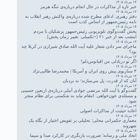
۱۳ مرداد ۱۴۰۵
خبر تازه از مذاکرات در حال انجام درباره‌ی تنگه هرمز
۱۳ مرداد ۱۴۰۵
دفتر رهبری: ادعای مطرح شده درباره‌ی واکنش رهبر انقلاب به
نامه رئیس‌جمهور از اساس کذب است
۱۳ مرداد ۱۴۰۵
پخش گفت‌وگوی تلویزیونی رئیس‌جمهور پزشکیان با مردم:
امشب بعد از خبر ۲۱ [+تکمیلی: تغییر زمان پخش]
۱۳ مرداد ۱۴۰۵
ماجرای سر دادن شعار علیه آیت الله صادق شیرازی در کربلا چه
بود؟
۱۳ مرداد ۱۴۰۵
اگر تو دریادلی من اقیانوس‌دلم!
۱۳ مرداد ۱۴۰۵
۳ سناریوی پیش روی ایران و آمریکا | محمدرضا طالبی‌نژاد
۱۳ مرداد ۱۴۰۵
آنان که از قدرت، پل می‌سازند؛ نه نردبان
۱۳ مرداد ۱۴۰۵
گفت‌وگو با آیت الله مرتضی جوادی آملی درباره‌ی اربعین حسینی
و مسئله‌ی خون‌خواهی: انتقام نباید به شکستی برای نظام منجر
شود
۱۳ مرداد ۱۴۰۵
اعاده حیثیت از مذاکرات اصولی
۱۳ مرداد ۱۴۰۵
معماری حکمرانی محلی؛ تحلیلی بر تفویض اختیار از نگاه یک
شهروند
۱۳ مرداد ۱۴۰۵
اتحاد ملی و رسانه؛ ضرورت بازنگری در کارکرد صدا و سیما