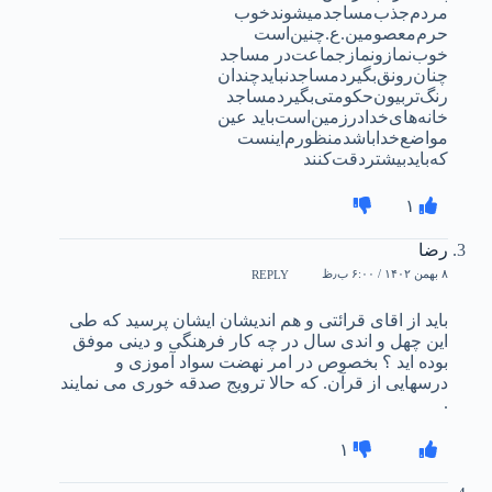
مردم‌جذب‌مساجد‌میشوند‌خوب
حرم‌معصومین.ع.چنین‌است
خوب‌نماز‌ونماز‌جماعت‌در مساجد
چنان‌رونق‌بگیرد‌مساجد‌نباید‌چندان
رنگ‌تربیون‌حکومتی‌بگیردمساجد‌
خانه‌های‌خدا‌درزمین‌است‌باید عین
مواضع‌خدا‌باشد‌منظورم‌اینست
که‌باید‌بیشتر‌دقت‌کنند
۱
رضا
۸ بهمن ۱۴۰۲ / ۶:۰۰ ب٫ظ
REPLY
باید از اقای قرائتی و هم اندیشان ایشان پرسید که طی
این چهل و اندی سال در چه کار فرهنگی و دینی موفق
بوده اید ؟ بخصوص در امر نهضت سواد آموزی و
درسهایی از قرآن. که حالا ترویج صدقه خوری می نمایند
.
۱