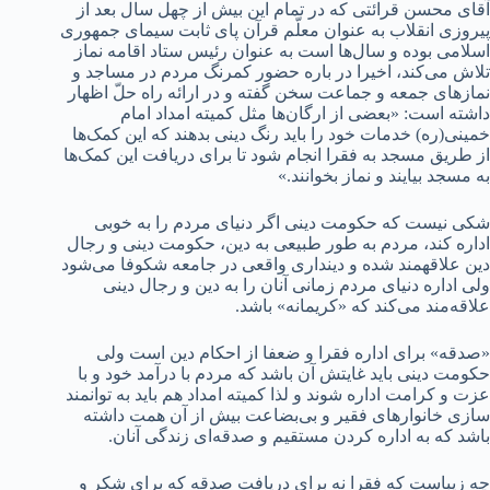
آقای محسن قرائتی که در تمام این بیش از چهل سال بعد از
پیروزی انقلاب به عنوان معلّم قرآن پای ثابت سیمای جمهوری
اسلامی بوده و سال‌ها است به عنوان رئیس ستاد اقامه نماز
تلاش می‌کند، اخیرا در باره حضور کمرنگ مردم در مساجد و
نمازهای جمعه و جماعت سخن گفته و در ارائه راه حلّ اظهار
داشته است: «بعضی از ارگان‌ها مثل کمیته امداد امام
خمینی(ره) خدمات خود را باید رنگ دینی بدهند که این کمک‌ها
از طریق مسجد به فقرا انجام شود تا برای دریافت این کمک‌ها
به مسجد بیایند و نماز بخوانند.»
شکی نیست که حکومت دینی اگر دنیای مردم را به خوبی
اداره کند، مردم به طور طبیعی به دین، حکومت دینی و رجال
دین علاقه‎مند شده و دینداری واقعی در جامعه شکوفا می‌شود
ولی اداره دنیای مردم زمانی آنان را به دین و رجال دینی
علاقه‌مند می‌کند که «کریمانه» باشد.
«صدقه» برای اداره فقرا و ضعفا از احکام دین است ولی
حکومت دینی باید غایتش آن باشد که مردم با درآمد خود و با
عزت و کرامت اداره شوند و لذا کمیته امداد هم باید به توانمند
سازی خانوارهای فقیر و بی‌بضاعت بیش از آن همت داشته
باشد که به اداره کردن مستقیم و صدقه‌ای زندگی آنان.
چه زیباست که فقرا نه برای دریافت صدقه که برای شکر و