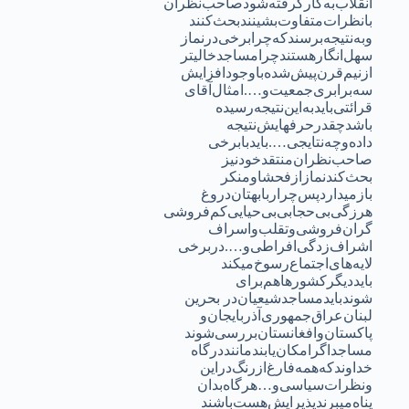
انقلاب‌به‌کار‌گرفته‌شود‌صاحب‌نظران
بانظرات‌متفاوت‌بشینند‌بحث‌کنند
وبه‌نتیجه‌برسند‌که‌چرابرخی‌درنماز
سهل‌انگار‌هستندچرا‌مساجد‌خالیتر
از‌نیم‌قرن‌پیش‌شده‌باوجود‌افزایش
سه‌برابری‌جمعیت‌و….امثال‌آقای
قرائتی‌باید‌به‌این‌نتیجه‌رسیده
باشدچقدر‌حرفهایش‌نتیجه
داده‌وچه‌نتایجی‌….بایدبابرخی
صاحب‌نظران‌‌منتقد‌خود‌نیز
بحث‌کند‌نماز‌از‌فحشا‌ومنکر
باز‌میدارد‌پس‌چرا‌ربا‌بهتان‌دروغ
هرزگی‌بی‌حجابی‌بی‌حیایی‌کم‌فروشی
گران‌فروشی‌وتقلب‌واسراف‌
اشراف‌زدگی‌افراطی‌و….دربرخی
لایه‌های‌اجتماع‌رسوخ‌میکند
باید‌دیگر‌کشورها‌هم‌برای
شوند‌بایدمساجد‌شیعیان‌در بحرین
لبنان‌عراق‌جمهوری‌آذربایجان‌و
پاکستان‌وافغانستان‌بررسی‌شوند
‌مساجد‌اگر‌امکان‌یابند‌‌مانند‌درگاه
خداوند‌که‌همه‌فارغ‌از‌رنگ‌دراین
ونظرات‌سیاسی‌‌و…هرگاه‌بدان
پناه‌میبرند‌پذیرایش‌هست‌باشند