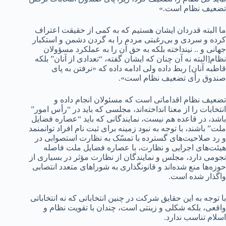
تضعیف نظام است.»
ما البته قدردان ایشان هستیم که به کمی از حقیقت اعتراف
کرده و سردی و بی‌رغبتی مردم را به گردن دشمن و استکبار
جهانی و .. نینداخته بلکه به حق آن را به عملکرد مسؤولان
نظام[البته نه آن چنان که ایشان گفته، “تعدادی از آنان” بلکه
قاطبه آنان] ربط داده ولی ادامه داده که «نرفتن به پای
صندوق رأی تضعیف نظام است».
تضعیف نظام اقداماتی است که مسئولان انجام داده و
انتخابات را از معنا انداخته‌اند، مجلسی که باید در “رأس امور”
باشد، در قاعده هم نیست، نمایندگانی که باید “عصاره فضایل
ملت” باشند، با توجه به نبود زمینه برای ثبت نام افراد توانمنمد
و رد ‌صلاحیت‌های گسترده با تمسّک به نظارت استصوابی در
هیئت‌های اجرایی و نظارت، با عصاره فضایل ملت فاصله
نجومی دارد، مجلس و نمایندگان از نظارت مؤثر در بسیاری از
حوزه‌ها منع شده‌اند و قانونگذاری به شوراهای متعدد انتصابی
واگذار شده است.
با توجه به این حقایق شرکت در چنین انتخاباتی که نه انتخاباتی
واقعی، بلکه شکلی و زینتی است، چندان با تقویت نظام و
اسلام تناسب ندارد.