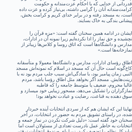
قدردانی از خدایی که با احکام عزت‌مندانه و حکومت
کرامت‌مندانه آنان را گرامی داشته، بی‌نیاز کرده و عزت داده
است، به مسجد رفته و در برابر خدای کریم و کرامت بخش،
پیشانی بندگی به خاک بسایند.
ایشان در ادامه همین سخنان گفته است: «مزه قرآن را
نچشیده و حق نماز را ادا نکرده‌ایم زیرا نمونه آن در ادارات،
مدارس و دانشگاه‌ها است که اتاق روسا و کلاس‌ها زیباتر از
نمازخانه‌ها است.»
اطاق رؤسای ادارات، مدارس و دانشگاه‌ها معمولا و متأسفانه
کاخ‌گونه است حال آن که مسجد در اسلام که نمونه‌اش مسجد
النبی زمان پیامبر بود، با سادگی‌اش سبب جلب مردم بود نه با
زینت‌هایش. مسجد اگر بخواهد مثل اطاق رؤسا باشد، مردم
غالبا محروم، ضعیف یا متوسط جامعه را که قاطبه
نمازگزاران را تشکیل می‌دهد، مسحور زیبایی خود می‎سازد و
سوق دهنده به قناعت، رضایت و عبادت نخواهد بود!
نهایتا این که ایشان هم که از سردی انتخابات آینده خبردار
شده، در راستای تشویق مردم به حضور در انتخابات، در آخر
سخنان خود گفته است: «دلیل شرکت نکردن در نماز جمعه و
انتخابات به خاطر عمل نادرست تعدادی از مسئولان است اما
نباید کل نظام را تضعیف کرد، زیرا پای صندوق انتخابات نرفتن