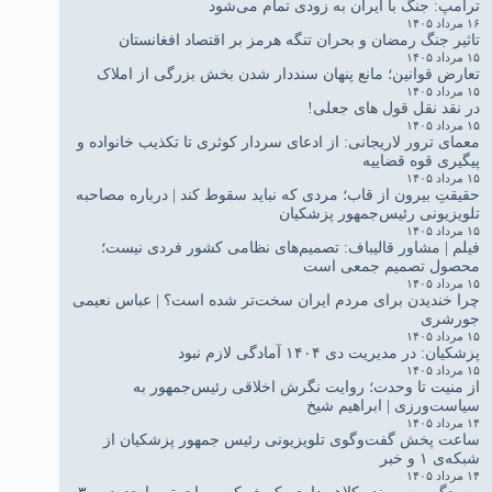
ترامپ: جنگ با ایران به زودی تمام می‌شود
۱۶ مرداد ۱۴۰۵
تاثیر جنگ رمضان و بحران تنگه هرمز بر اقتصاد افغانستان
۱۵ مرداد ۱۴۰۵
تعارض قوانین؛ مانع پنهان سنددار شدن بخش بزرگی از املاک
۱۵ مرداد ۱۴۰۵
در نقد نقل قول های جعلی!
۱۵ مرداد ۱۴۰۵
معمای ترور لاریجانی: از ادعای سردار کوثری تا تکذیب خانواده و
پیگیری قوه قضاییه
۱۵ مرداد ۱۴۰۵
حقیقتِ بیرون از قاب؛ مردی که نباید سقوط کند | درباره مصاحبه
تلویزیونی رئیس‌جمهور پزشکیان
۱۵ مرداد ۱۴۰۵
فیلم | مشاور قالیباف: تصمیم‌های نظامی کشور فردی نیست؛
محصول تصمیم جمعی است
۱۵ مرداد ۱۴۰۵
چرا خندیدن برای مردم ایران سخت‌تر شده است؟ | عباس نعیمی
جورشری
۱۵ مرداد ۱۴۰۵
پزشکیان: در مدیریت دی ۱۴۰۴ آمادگی لازم نبود
۱۵ مرداد ۱۴۰۵
از منیت تا وحدت؛ روایت نگرش اخلاقی رئیس‌جمهور به
سیاست‌ورزی | ابراهیم شیخ
۱۴ مرداد ۱۴۰۵
ساعت پخش گفت‌وگوی تلویزیونی رئیس جمهور پزشکیان از
شبکه‌ی ۱ و خبر
۱۴ مرداد ۱۴۰۵