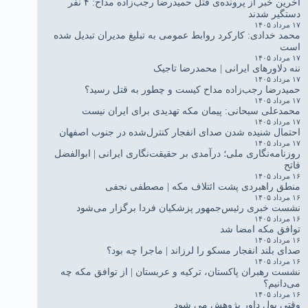
آخرین خبر از پرونده‌ی قتل حمیدرضا رجب‌زاده مداح: ۴ نفر
دستگیر شدند
۱۷ مرداد ۱۴۰۵
محمد خدادی: کارکرد روابط عمومی به تبلیغ مدیران تبدیل شده
است
۱۷ مرداد ۱۴۰۵
ننه دلاورهای ایرانی | محمدرضا تاجیک
۱۷ مرداد ۱۴۰۵
حمیدرضا رجب‌زاده مداح کیست و چطور به قتل رسید؟
۱۷ مرداد ۱۴۰۵
محمدعلی سبحانی: پیمان مکه تهدیدی برای ایران نیست
۱۷ مرداد ۱۴۰۵
احتمال شنیده شدن صدای انفجار کنترل‌شده در جنوب اصفهان
۱۷ مرداد ۱۴۰۵
روزنامه‌نگاری ملی؛ درآمدی بر حقیقت‌نگاری ایرانی | ابوالفضل
فاتح
۱۶ مرداد ۱۴۰۵
منطق راهبردی پشت ائتلاف مکه | مصطفی نجفی
۱۶ مرداد ۱۴۰۵
نشست خبری رئیس‌جمهور پزشکیان فردا برگزار می‌شود
۱۶ مرداد ۱۴۰۵
توافق مکه امضا شد
۱۶ مرداد ۱۴۰۵
صدای بلند انفجار مسکو را لرزاند | ماجرا چه بود؟
۱۶ مرداد ۱۴۰۵
نشست رهبران پاکستان، ترکیه و عربستان | از توافق مکه چه
می‌دانیم؟
۱۶ مرداد ۱۴۰۵
وقتی پول داور پژوهش می شود