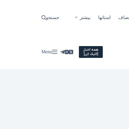
نصاف
استانها
بیشتر
جستجو
همه اخبار
Menu
[کلیک کن]