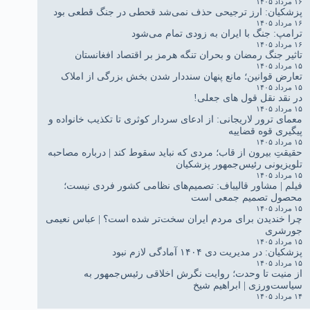
۱۶ مرداد ۱۴۰۵
پزشکیان: ارز ترجیحی حذف نمی‌شد قحطی در جنگ قطعی بود
۱۶ مرداد ۱۴۰۵
ترامپ: جنگ با ایران به زودی تمام می‌شود
۱۶ مرداد ۱۴۰۵
تاثیر جنگ رمضان و بحران تنگه هرمز بر اقتصاد افغانستان
۱۵ مرداد ۱۴۰۵
تعارض قوانین؛ مانع پنهان سنددار شدن بخش بزرگی از املاک
۱۵ مرداد ۱۴۰۵
در نقد نقل قول های جعلی!
۱۵ مرداد ۱۴۰۵
معمای ترور لاریجانی: از ادعای سردار کوثری تا تکذیب خانواده و
پیگیری قوه قضاییه
۱۵ مرداد ۱۴۰۵
حقیقتِ بیرون از قاب؛ مردی که نباید سقوط کند | درباره مصاحبه
تلویزیونی رئیس‌جمهور پزشکیان
۱۵ مرداد ۱۴۰۵
فیلم | مشاور قالیباف: تصمیم‌های نظامی کشور فردی نیست؛
محصول تصمیم جمعی است
۱۵ مرداد ۱۴۰۵
چرا خندیدن برای مردم ایران سخت‌تر شده است؟ | عباس نعیمی
جورشری
۱۵ مرداد ۱۴۰۵
پزشکیان: در مدیریت دی ۱۴۰۴ آمادگی لازم نبود
۱۵ مرداد ۱۴۰۵
از منیت تا وحدت؛ روایت نگرش اخلاقی رئیس‌جمهور به
سیاست‌ورزی | ابراهیم شیخ
۱۴ مرداد ۱۴۰۵