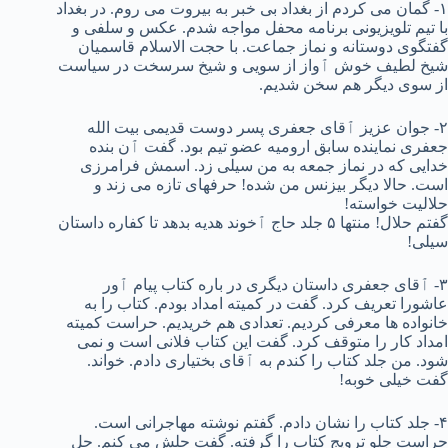
۱- گمان می کردم از بغداد بی خبر به بیروت می روم. در بغداد
با تیم تلویزیونی برنامه محفل مواجه شدم. عکس و سلفی و
گفتگوی دوستانه و نماز جماعت. با حجت الاسلام قاسمیان
شیخ لطیف خوش ٱواز از سویی و شیخ سرسخت در سیاست
از سوی دیگر هم سخن شدیم.
۲- جوان عزیز ٱقای جعفری پسر دوست قدیمی بیت الله
جعفری نماینده سابق ارومیه عضو تیم بود. گفت ٱن بنده
خدایی که در نماز جمعه به من سیلی زد. اسمش فرامرزی
است. حالا دیگر بیزنس من شده! حرفهای تازه می زند و
حلالیت خواسته!
گفتم حلال! منتها ۵ جلد حاج ٱخوند هدیه بدهد تا کفاره داستان
سیلی!
۳- ٱقای جعفری داستان دیگری در باره کتاب پیام ٱور
عاشورا تعریف کرد. گفت در کمیته امداد بودم. کتاب را به
خانواده ها معرفی کردیم. تعدادی هم خریدیم. حراست کمیته
امداد کار را متوقف کرد. گفت این کتاب فلانی است و نمی
شود. من جلد کتاب را کندم به ٱقای بختیاری دادم. خواند.
گفت خیلی خوبه!
۴- جلد کتاب را نشان دادم. گفتم نوشته مهاجرانی است.
حراست جلو ترویج کتاب را گرفته. گفت حلش می کنم. حل