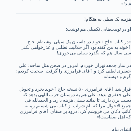
شد!»
هزینه یک سیلی به هنگام!
او در توییت‌هایی تکمیلی هم نوشت:
«در کتاب حاج ٱخوند در داستان یک سیلی نوشته‌ام. حاج
ٱخوند به من گفته بود اگر حلالیت نطلبی و عذرخواهی نکنی
سی سال هم که بگذرد سیلی می‌خوری!
در نماز جمعه تهران خوردم. امروز در صحن هتل ساحه؛ علی
جعفری لطف کرد و ٱقای فرامرزی را گرفت. صحبت کردیم؛
گرم و دوستانه.
قرار شد ٱقای فرامرزی ۵۰ نسخه حاج ٱخوند بخرد و تحویل
علی جعفری بدهد. علی هم به دوستان حزب اللهی بدهد که
دست بزن دارند. تا بدانند سیلی هزینه دارد. و الحمدلله فی
جمیع الاحوال مرا که نام شراب از کتاب می شستم زمانه
کاتب دکان می فروشم کرد! درود بر صفای ٱقای فرامرزی
که اهل صفاست!»
انتهای پیام