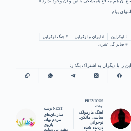
تبع آن هم منافع همیشگی با این و آن وجود ندارد.»
انتهای پیام
#
اوکراین
#
ایران و اوکراین
#
جنگ اوکراین
#
صابر گل عنبری
این را با دیگران به اشتراک بگذار:
PREVIOUS
نوشته
NEXT
نوشته
آهنگ مارمولک
سازمان‌های
ساسی مانکن:
مردم نهاد،
نوجوانیِ
بازوی
دزدیده‌ شده |
مشورتی دولت