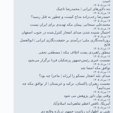
است
۱۷ مرداد ۱۴۰۵
ننه دلاورهای ایرانی | محمدرضا تاجیک
۱۷ مرداد ۱۴۰۵
حمیدرضا رجب‌زاده مداح کیست و چطور به قتل رسید؟
۱۷ مرداد ۱۴۰۵
محمدعلی سبحانی: پیمان مکه تهدیدی برای ایران نیست
۱۷ مرداد ۱۴۰۵
احتمال شنیده شدن صدای انفجار کنترل‌شده در جنوب اصفهان
۱۷ مرداد ۱۴۰۵
روزنامه‌نگاری ملی؛ درآمدی بر حقیقت‌نگاری ایرانی | ابوالفضل
فاتح
۱۶ مرداد ۱۴۰۵
منطق راهبردی پشت ائتلاف مکه | مصطفی نجفی
۱۶ مرداد ۱۴۰۵
نشست خبری رئیس‌جمهور پزشکیان فردا برگزار می‌شود
۱۶ مرداد ۱۴۰۵
توافق مکه امضا شد
۱۶ مرداد ۱۴۰۵
صدای بلند انفجار مسکو را لرزاند | ماجرا چه بود؟
۱۶ مرداد ۱۴۰۵
نشست رهبران پاکستان، ترکیه و عربستان | از توافق مکه چه
می‌دانیم؟
۱۶ مرداد ۱۴۰۵
وقتی پول داور پژوهش می شود
۱۶ مرداد ۱۴۰۵
آمریکا، ناقض اعظم تفاهم‌نامه اسلام‌آباد
۱۶ مرداد ۱۴۰۵
نقبی بر اظهارات ریاست جمهور درباره وقایع دی