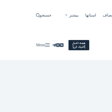
نصاف
استانها
بیشتر
جستجو
همه اخبار
Menu
[کلیک کن]