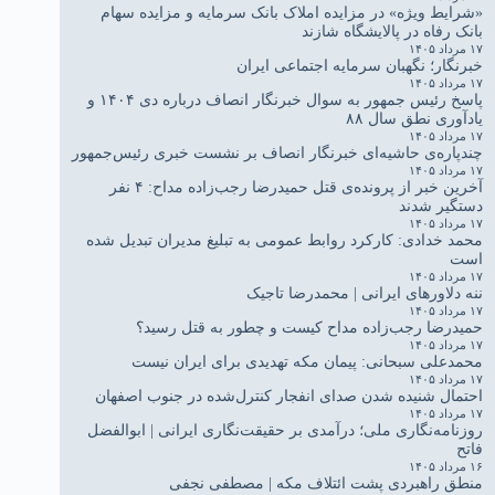
«شرایط ویژه» در مزایده املاک بانک سرمایه و مزایده سهام
بانک رفاه در پالایشگاه شازند
۱۷ مرداد ۱۴۰۵
خبرنگار؛ نگهبان سرمایه اجتماعی ایران
۱۷ مرداد ۱۴۰۵
پاسخ رئیس جمهور به سوال خبرنگار انصاف درباره دی ۱۴۰۴ و
یادآوری نطق سال ۸۸
۱۷ مرداد ۱۴۰۵
چندپاره‌ی حاشیه‌ای خبرنگار انصاف بر نشست خبری رئیس‌جمهور
۱۷ مرداد ۱۴۰۵
آخرین خبر از پرونده‌ی قتل حمیدرضا رجب‌زاده مداح: ۴ نفر
دستگیر شدند
۱۷ مرداد ۱۴۰۵
محمد خدادی: کارکرد روابط عمومی به تبلیغ مدیران تبدیل شده
است
۱۷ مرداد ۱۴۰۵
ننه دلاورهای ایرانی | محمدرضا تاجیک
۱۷ مرداد ۱۴۰۵
حمیدرضا رجب‌زاده مداح کیست و چطور به قتل رسید؟
۱۷ مرداد ۱۴۰۵
محمدعلی سبحانی: پیمان مکه تهدیدی برای ایران نیست
۱۷ مرداد ۱۴۰۵
احتمال شنیده شدن صدای انفجار کنترل‌شده در جنوب اصفهان
۱۷ مرداد ۱۴۰۵
روزنامه‌نگاری ملی؛ درآمدی بر حقیقت‌نگاری ایرانی | ابوالفضل
فاتح
۱۶ مرداد ۱۴۰۵
منطق راهبردی پشت ائتلاف مکه | مصطفی نجفی