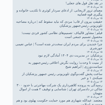
در نقد نقل قول های جعلی!
۱۵ مرداد ۱۴۰۵
معمای ترور لاریجانی: از ادعای سردار کوثری تا تکذیب خانواده و
پیگیری قوه قضاییه
۱۵ مرداد ۱۴۰۵
حقیقتِ بیرون از قاب؛ مردی که نباید سقوط کند | درباره مصاحبه
تلویزیونی رئیس‌جمهور پزشکیان
۱۵ مرداد ۱۴۰۵
فیلم | مشاور قالیباف: تصمیم‌های نظامی کشور فردی نیست؛
محصول تصمیم جمعی است
۱۵ مرداد ۱۴۰۵
چرا خندیدن برای مردم ایران سخت‌تر شده است؟ | عباس نعیمی
جورشری
۱۵ مرداد ۱۴۰۵
پزشکیان: در مدیریت دی ۱۴۰۴ آمادگی لازم نبود
۱۵ مرداد ۱۴۰۵
از منیت تا وحدت؛ روایت نگرش اخلاقی رئیس‌جمهور به
سیاست‌ورزی | ابراهیم شیخ
۱۴ مرداد ۱۴۰۵
ساعت پخش گفت‌وگوی تلویزیونی رئیس جمهور پزشکیان از
شبکه‌ی ۱ و خبر
۱۴ مرداد ۱۴۰۵
رسیدگی به پرونده کلاهبرداری یک شرکت مهاجرتی با حدود ۳۰۰
شاکی در دادسرای تهران | شناسایی و توقیف ۲ همت از اموال
متهمان
۱۴ مرداد ۱۴۰۵
معتضد: عبدالله شهبازی هم مورد حمایت حکومت پهلوی بود و هم
جمهوری اسلامی