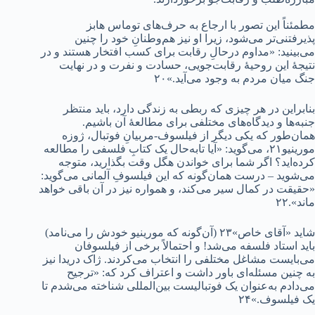
مطمئناً این تصور با ارجاع به حرف‌های توماس هابز
پذیرفتنی‌تر می‌شود، زیرا او نیز هم‌وطنانِ خود را چنین
می‌بینید: «مداوم درحالِ رقابت برای کسب افتخار هستند و در
نتیجۀ این روحیۀ رقابت‌جویی، حسادت و نفرت و در نهایت
جنگ میان مردم به وجود می‌آید.»۲۰
بنابراین در هر چیزی که ربطی به زندگی دارد، باید منتظر
جنبه‌ها و دیدگاه‌های مختلفی برای مطالعۀ آن باشیم.
همان‌طور که یکی دیگر از فیلسوف‌-مربیانِ فوتبال، ژوزه
مورینیو۲۱، می‌گوید: «آیا تابه‌حال یک کتابِ فلسفی را مطالعه
کرده‌اید؟ اگر شما برای خواندن هگل وقت بگذارید، متوجه
می‌شوید – درست همان‌گونه که این فیلسوفِ آلمانی می‌گوید:
«حقیقت در کمال سیر می‌کند، و همواره نیز در آن باقی خواهد
ماند».۲۲
شاید «آقای خاص»۲۳ (آن‌گونه که مورینیو خودش را می‌نامد)
باید استاد فلسفه می‌شد! و احتمالاً برخی از فیلسوفان
می‌بایست مشاغل مختلفی را انتخاب می‌کردند. ژاک دریدا نیز
به چنین مسئله‌ای باور داشت و اعتراف کرد که: «ترجیح
می‌دادم به‌عنوان یک فوتبالیست بین‌المللی شناخته می‌شدم تا
یک فیلسوف.»۲۴