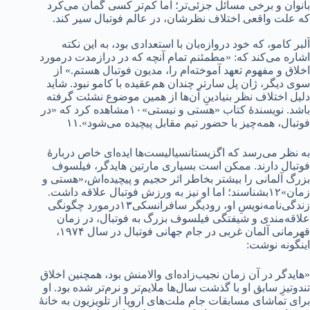
بانوان و برخی مسائل جزئی‌تر؛ اما کم‌تر کسی گمان می‌کرد
که علت واقعی اختلاف نظرشان، در عالم فوتبال سیر کند.
آلبر کامو، که خود دروازه‌بان با استعدادی بود، به این نکته
اشاره می‌کند که: «مطمئنم تمام آنچه که در درازمدت درمورد
اخلاق و مفهوم تعهد آموخته‌ام را، مدیون فوتبال هستم.» از
سوی‌ دیگر، ژان پل سارتر چندان هم‌عقیده با کامو نبود. شاید
دلیل اختلاف نظر بنیادینِ آن‌ها از همین موضوع نشئت گرفته
باشد. نویسندۀ کتاب «هستی و نیستی»۱۰مشاهده کرد که «در
فوتبال، همه‌چیز با حضور تیم مقابل پیچیده می‌شود».۱۱
به نظر می‌رسد که اگزیستانسیالیست‌ها ایده‌ای خاص دربارۀ
فوتبال دارند. ممکن است بسیاری مارتین هایدگر، فیلسوف
بزرگ آلمانی را بیشتر بخاطر اثر حجیم‌ و پیچیده‌اش،«هستی و
زمان»۱۲بشناسند؛ اما او نیز به ورزش فوتبال علاقه داشت.
زندگی‌نامه‌نویسِ او، رودیگر سافرانسکی۱۳درمورد چگونگی
علاقه‌مندی و شیفتگی فیلسوف بزرگ به فوتبال، در زمان
قهرمانی آلمان غربی در جام جهانی فوتبال در سال ۱۹۷۴،
اینگونه نوشت:
«هایدگر در آن زمان نجیب‌زاده‌ای والامنش بود، همچنین اخلاق
تندوتیزِ سابق او با گذشت سال‌ها ملایم‌تر و نرم‌تر شده بود. او
برای تماشای مسابقات جام ملت‌های اروپا از تلویزیون به خانۀ