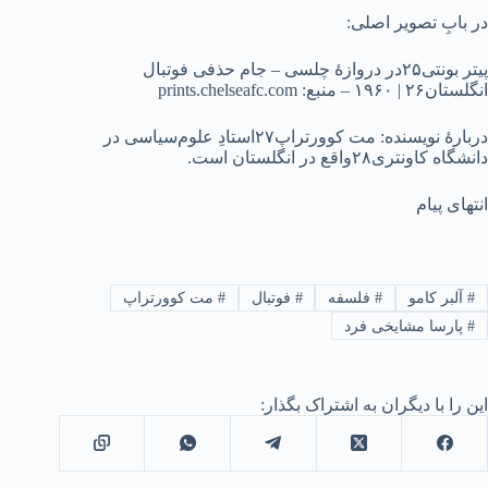
در بابِ تصویر اصلی:
پیتر بونتی۲۵در دروازۀ چلسی – جام حذفی فوتبال
انگلستان۲۶ | ۱۹۶۰ – منبع: prints.chelseafc.com
دربارۀ نویسنده: مت کوورتراپ۲۷استادِ علوم‌سیاسی در
دانشگاه کاونتری۲۸واقع در انگلستان است.
انتهای پیام
#
آلبر کامو
#
فلسفه
#
فوتبال
#
مت کوورتراپ
#
پارسا مشایخی فرد
این را با دیگران به اشتراک بگذار: