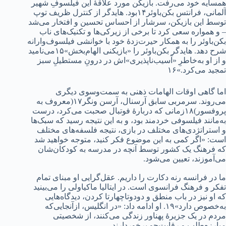
همسایه خود می‌رفت. بازیکن مورد علاقۀ این فیلسوفِ شهیر
آلمانی، فرانتس بکن‌باوئر۱۴بود. هایدگر از کنترل ظریف توپ
توسط این بازیکن، سرشار از احساس تحسین و افتخار می‌شد
– و همواره سعی کرد تا برخی از زیرکی‌ها و تکنیک‌های ناب
بکن‌باوئر را به همکار حیرت‌زدۀ خود با خوانشی فیلسوف‌وارانه
شرح دهد. هایدگر بکن‌باوئر را «بازیکنی الهام‌بخش»۱۵می‌نامید
و از او به‌خاطرِ «آسیب‌ناپذیری»‌اش در درونِ مستطیلِ سبز
تمجید می‌کرد.»۱۶
اما گاهی اوقات الهامات ذهنی به سمت‌و‌سوی دیگری
می‌روند. سرمربی سابق آرسنال، آرسن ونگر۱۷(معروف به
پروفسور)۱۸زمانی که دربارۀ فوتبال صحبت می‌کرد، درست
به‌مانند فیلسوفی خردمند بود، و به این نتیجه رسید که سبک‌ها
و استراتژدی‌های مختلف در بازی، نتیجه فلسفه‌های مختلف
است: «اگر کمی به این موضوع فکر کنید، متوجه‌ خواهید شد
که فرهنگ یک کشور توسط آنچه در مدرسه به کودکان‌شان
می‌آموزند، تعیین می‌شود.
ما در فرانسه رنه دکارت را داریم. عقل‌گرایی او مبنای تمام
تفکر و فرهنگ فرانسوی است. در ایتالیا ماکیاولی را می‌بینید
که او نیز در باب منطق و دودوتاچهارتا کردن، دیدگاه‌هایی
به‌خصوص دارد»۱۹. او ادامه داد: «در انگلیس، ازآنجایی‌که
مردم در یک جزیرۀ پهناور زندگی می‌کنند، از شخصیتی
مبارزه‌طلب و رقابت‌جو برخوردارند.