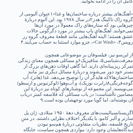
کامل آن را در ادامه بخوانید.
«آهنگ‌های بیشتر درباره ساختمان‌ها و غذا»۱عنوان آلبومی از
گروه راک تاکینگ هدز۲در سال ۱۹۷۸ بود. این آلبوم دربارۀ
چیزهایی بود که ستاره‌هایِ راک معمولاً در مورد آن‌ها
نمی‌خوانند. آهنگ‌هایِ پاپ بیشتر در مورد دگرگونی حالات
عشق هستند؛ البته آهنگ‌هایی مانند قطعۀ معروف گروه رز
رویس۳، «Car Wash»، جزو موارد استثنا به‌ حساب می‌آیند.۴
از این‌سو نیز، فیلسوفان بر موضوعاتی همچون
معرفت‌شناسی۵، متافیزیک۶و مسائلی همچون معنای زندگی
تمرکز ریزبینانه‌ای دارند. اما گاهی اوقات ذهن‌هایِ بزرگ از
بستر خود دور می‌شوند و دربارۀ مسائل دیگری نیز مانند
ساختمان‌ها۷که هایدگر آن را توضیح می‌‌دهد، غذا (هابز)، آب
گوجه‌فرنگی۸(رابرت نوزیک)، و آب‎‌وهوا (لوکرتیوس و ارسطو)
می‌نویسند. این مجموعه از نوشتارهایِ کوتاه نیز دربارۀ این
مضامین ناآشناست؛ در باب مسائلی که فلاسفه کمتر درباب
آن نوشته‌اند، اما گویا مورد توجهشان بوده است.۹
اگزیستانسیالیست‌های معروف دهۀ ۱۹۵۰ میلادی، ژان پل
سارتر و آلبر کامو، با یکدیگر اختلاف نظرایی داشتند. در متنِ
تاریخ فلسفه، نظریات متفاوتی دربارۀ هم‌سو نبودن
دیدگاه‌هایشان وجود دارد: مواردی همچون سیاست، جایگاه