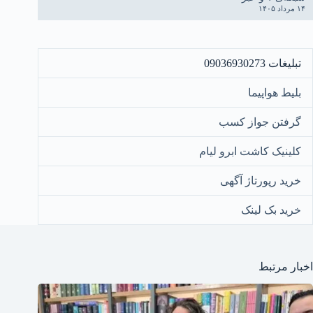
۱۴ مرداد ۱۴۰۵
تبلیغات 09036930273
بلیط هواپیما
گرفتن جواز کسب
کلینیک کاشت ابرو لیام
خرید رپورتاژ آگهی
خرید بک لینک
اخبار مرتبط