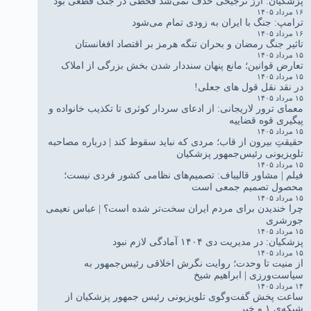
پزشکیان: ارز ترجیحی حذف نمی‌شد قحطی در جنگ قطعی بود
۱۶ مرداد ۱۴۰۵
ترامپ: جنگ با ایران به زودی تمام می‌شود
۱۶ مرداد ۱۴۰۵
تاثیر جنگ رمضان و بحران تنگه هرمز بر اقتصاد افغانستان
۱۵ مرداد ۱۴۰۵
تعارض قوانین؛ مانع پنهان سنددار شدن بخش بزرگی از املاک
۱۵ مرداد ۱۴۰۵
در نقد نقل قول های جعلی!
۱۵ مرداد ۱۴۰۵
معمای ترور لاریجانی: از ادعای سردار کوثری تا تکذیب خانواده و
پیگیری قوه قضاییه
۱۵ مرداد ۱۴۰۵
حقیقتِ بیرون از قاب؛ مردی که نباید سقوط کند | درباره مصاحبه
تلویزیونی رئیس‌جمهور پزشکیان
۱۵ مرداد ۱۴۰۵
فیلم | مشاور قالیباف: تصمیم‌های نظامی کشور فردی نیست؛
محصول تصمیم جمعی است
۱۵ مرداد ۱۴۰۵
چرا خندیدن برای مردم ایران سخت‌تر شده است؟ | عباس نعیمی
جورشری
۱۵ مرداد ۱۴۰۵
پزشکیان: در مدیریت دی ۱۴۰۴ آمادگی لازم نبود
۱۵ مرداد ۱۴۰۵
از منیت تا وحدت؛ روایت نگرش اخلاقی رئیس‌جمهور به
سیاست‌ورزی | ابراهیم شیخ
۱۴ مرداد ۱۴۰۵
ساعت پخش گفت‌وگوی تلویزیونی رئیس جمهور پزشکیان از
شبکه‌ی ۱ و خبر