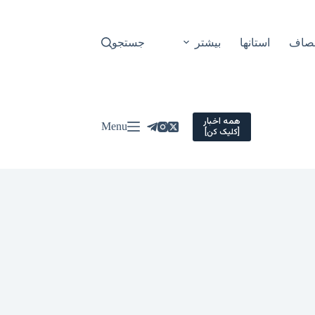
نصاف
استانها
بیشتر
جستجو
همه اخبار
Menu
[کلیک کن]