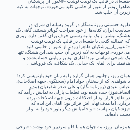
طعنه‌ای در قالب یک توییت نوشت «#عبور_از_پزشکیان
ظاهرا زودتر از عبور از خاتمی کلید می‌خورد»، توجهات به لایه
زیرین آن جلب شد.
داوود حشمتی روزنامه‌نگار در گروه رسانه ای شرق: در
سیاست ایران، کنایه‌ها از خود صراحت گویا‌تر هستند. گاهی یک
هشتگ، بیشتر از یک بیانیه رسمی حرف برای گفتن دارد. روزی
که عبدالله گنجی با طعنه‌ای در قالب یک توییت نوشت
«#عبور_از_پزشکیان ظاهرا زودتر از عبور از خاتمی کلید
می‌خورد»، توجهات به لایه زیرین آن جلب شد. این هشتگ، تنها
یک شوخی سیاسی نبود؛ آغازی بود بر روایتی حساب‌شده و
هدفمند برای القای یک جدایی، یک شکاف، یک فروپاشی.
همان روز، رجانیوز همان گزاره را به زبان خود بازنویسی کرد؛
با شواهدی که از سخنان جواد امام (سخنگوی جبهه اصلاحات)،
عباس عبدی (روزنامه‌نگار) و علی‌اصغر شفیعیان (مدیر
انصاف‌نیوز) چیده شده بود، قطعات پازلی به نمایش درآمد که
در ظاهر قرار بود از اختلافات درون جبهه اصلاحات پرده
بردارد، اما هدف نهایی‌اش فراتر بود: القای این ایده که
«پزشکیان تنهاست» و حامیانش دیگر باور خود را به او از
دست داده‌اند.
هم‌زمان، روزنامه جوان هم با قلم سردبیر خود نوشت: «برخی