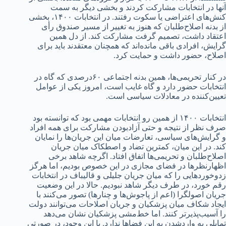
آنها در انتخابات مشارکت کردند و بخشی دیگر به سمت
کنش‌های اعتراضی یا سکوت رفتند. در انتخابات ۱۴۰۰، بخشی
از بدنه اصلاح‌طلبان که هنوز به تغییر از مسیر صندوق رأی
اعتقاد داشت، تصمیم گرفت مشارکت کند. از دل همین
گرایش، افرادی باقی مانده‌اند که همچنان معتقدند باید برای
اصلاح، حضور داشت و حمایت کرد.
در کنار تحریمی‌ها، همین بدنه‌ اجتماعی ۶۰‌درصدی که گاه در
انتخابات حضور دارد و گاه غایب است، امروز یکی از عوامل
تعیین‌کننده در معادلات سیاسی است.
انتخابات ۱۴۰۰ از همین رو انتخابات مهمی بود که توانسته بود
صرف نظر از نتیجه و حتی آزاد‌بودن مشارکت برای همه افراد
و گرایش‌های سیاسی، تعارضات میان این جریان‌ها را نمایان
کند. در این میان، کمترین تضاد و اصطکاک میان جریان
اصلاح‌طلبان و تحریمی‌ها اتفاق افتاد. اگرچه شاهد برخی
اظهارنظرها در فضای مجازی در این خصوص بودیم، اما هرگز
زدو‌خوردهایی را که میان جریان جلیلی و قالیباف در انتخابات
رقم خورد، در طرف دیگر شاهد نبودیم. حالا در این وضعیت
جریان اصولگرا (اعم از پاجوش‌ها و چنارها) تصور می‌کنند با
ایجاد شکاف میان پزشکیان و جریان اصلاحات می‌توانند دولت
را آسیب‌پذیرتر کنند. اما خط‌مشی پزشکیان نشان می‌دهد
تمایلی به وارد‌شدن به این فضاها ندارد. با این وجود، در صورتی