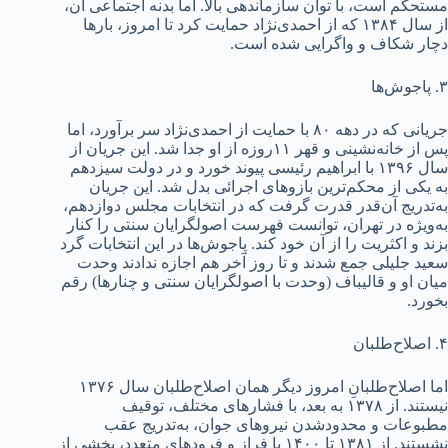
مستحکم است، با توان سازماندهی بالا. اما بدنه اجتماعی آن،
از سال ۱۳۸۴ که از احمدی‌نژاد حمایت کرد تا امروز، بارها
دچار شکاف و واگرایی شده است.
۳. پاجوش‌ها
جریانی که در دهه ۸۰ با حمایت از احمدی‌نژاد سر برآورد‌، اما
پس از خانه‌نشینی و قهر ۱۱‌روزه از او جدا شد‌. این جریان از
سال ۱۳۹۶ با ابراهیم رئیسی پیوند خورد‌ و در دولت سیزدهم
به یکی از محکم‌ترین بازوهای اجرائی بدل شد‌. این جریان
به‌تدریج آن‌قدر قدرت گرفت که در انتخابات مجلس دوازدهم،
به‌ویژه در تهران، توانست فهرست اصولگرایان سنتی را کنار
بزند و اکثریت را از آن خود کند. پاجوش‌ها در این انتخابات گرد
سعید جلیلی جمع شدند و تا روز آخر هم اجازه ندادند وحدت
میان او و قالیباف (وحدت با اصولگرایان سنتی و چنارها) رقم
بخورد.
۴. اصلاح‌طلبان
اما اصلاح‌طلبانِ امروز‌ دیگر همان اصلاح‌طلبان سال ۱۳۷۶
نیستند. از ۱۳۷۸ به بعد، با فشارهای مختلف، توقیف
مطبوعات‌ و محدود‌شدن نیروهای جوان، به‌تدریج عقب
نشستند. از ۱۳۸۱ تا ۱۴۰۰ با فراز و فرودهای متعدد، بخشی از