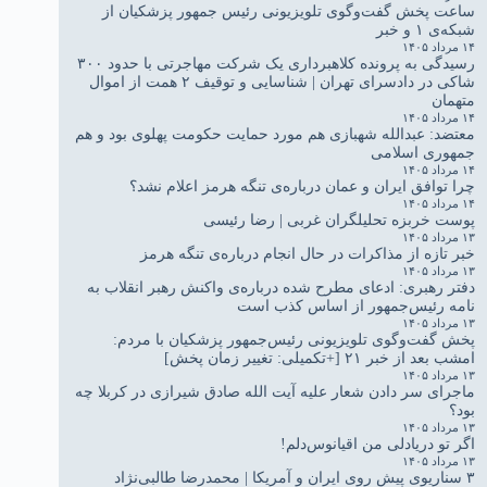
ساعت پخش گفت‌وگوی تلویزیونی رئیس جمهور پزشکیان از
شبکه‌ی ۱ و خبر
۱۴ مرداد ۱۴۰۵
رسیدگی به پرونده کلاهبرداری یک شرکت مهاجرتی با حدود ۳۰۰
شاکی در دادسرای تهران | شناسایی و توقیف ۲ همت از اموال
متهمان
۱۴ مرداد ۱۴۰۵
معتضد: عبدالله شهبازی هم مورد حمایت حکومت پهلوی بود و هم
جمهوری اسلامی
۱۴ مرداد ۱۴۰۵
چرا توافق ایران و عمان درباره‌ی تنگه هرمز اعلام نشد؟
۱۴ مرداد ۱۴۰۵
پوست خربزه تحلیلگران غربی | رضا رئیسی
۱۳ مرداد ۱۴۰۵
خبر تازه از مذاکرات در حال انجام درباره‌ی تنگه هرمز
۱۳ مرداد ۱۴۰۵
دفتر رهبری: ادعای مطرح شده درباره‌ی واکنش رهبر انقلاب به
نامه رئیس‌جمهور از اساس کذب است
۱۳ مرداد ۱۴۰۵
پخش گفت‌وگوی تلویزیونی رئیس‌جمهور پزشکیان با مردم:
امشب بعد از خبر ۲۱ [+تکمیلی: تغییر زمان پخش]
۱۳ مرداد ۱۴۰۵
ماجرای سر دادن شعار علیه آیت الله صادق شیرازی در کربلا چه
بود؟
۱۳ مرداد ۱۴۰۵
اگر تو دریادلی من اقیانوس‌دلم!
۱۳ مرداد ۱۴۰۵
۳ سناریوی پیش روی ایران و آمریکا | محمدرضا طالبی‌نژاد