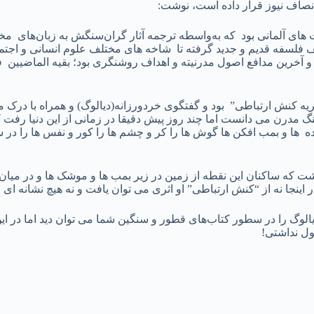
نصاف نیوز قرار داده است، نوشت:
 آلمانی بود که به‌واسطه ترجمه آثار گران‌سنگش به زبان‌های مختل
فلسفه قدیم و جدید گرفته تا شاخه های مختلف علوم انسانی و اجتماع
آخرین مدافع اصول مدرنیته و اهداف روشنگری بود؛ بقیه الماضیین 
یه کنش ارتباطی” بود و گفتگوی خردورزانه(دیالوگ) و همراه با درک متق
مدرن می دانست اما چند روز پیش دقیقا در زمانی از این دنیا رفت 
ده ها و بمب افکن ها گوش ها را کر و چشم ها را کور و نفس ها را در
شت که ساکنان این نقطه از زمین در زیر بمب ها و موشک ها و در میان 
 در اینجا نه از “کنش ارتباطی” او اثری می توان یافت و نه هیچ نشانه ای
یالوگ را در سطور کتاب‌های قطور و سنگین شما می توان دید اما در ا
بول نداشتی!