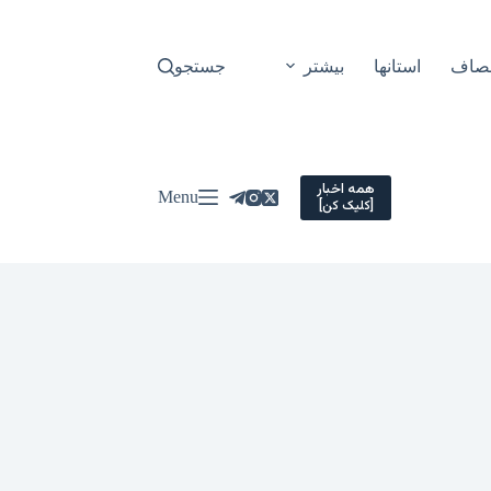
نصاف
استانها
بیشتر
جستجو
همه اخبار
Menu
[کلیک کن]