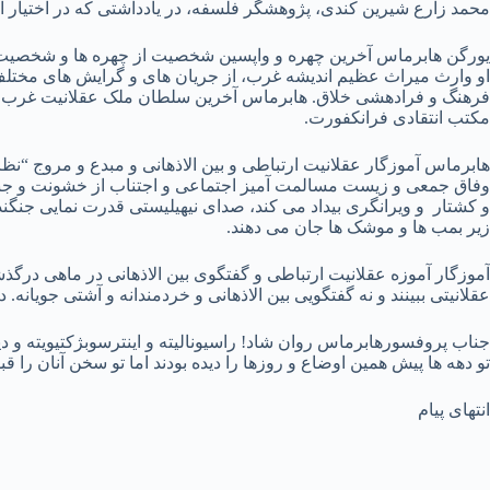
محمد زارع شیرین کندی، پژوهشگر فلسفه، در یادداشتی که در اختیار ا
یورگن هابرماس آخرین چهره و واپسین شخصیت از چهره ها و شخصیت های
او وارث میراث عظیم اندیشه غرب، از جریان های و گرایش های مختلف 
فرهنگ و فرادهشی خلاق. هابرماس آخرین سلطان ملک عقلانیت غرب و 
مکتب انتقادی فرانکفورت.
هابرماس آموزگار عقلانیت ارتباطی و بین الاذهانی و مبدع و مروج “نظر
وفاق جمعی و زیست مسالمت آمیز اجتماعی و اجتناب از خشونت و جنگ 
و کشتار و ویرانگری بیداد می کند، صدای نیهیلیستی قدرت نمایی جنگن
زیر بمب ها و موشک ها جان می دهند.
آموزگار آموزه عقلانیت ارتباطی و گفتگوی بین الاذهانی در ماهی درگذ
عقلانیتی ببینند و نه گفتگویی بین الاذهانی و خردمندانه و آشتی جویانه.
جناب پروفسورهابرماس روان شاد! راسیونالیته و اینترسوبژکتیویته و د
تو دهه ها پیش همین اوضاع و روزها را دیده بودند اما تو سخن آنان را ق
انتهای پیام