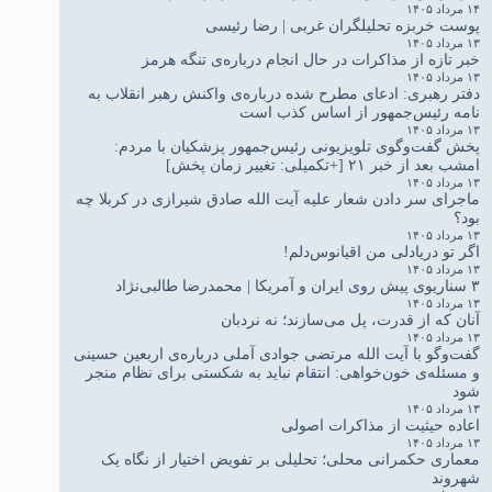
۱۴ مرداد ۱۴۰۵
پوست خربزه تحلیلگران غربی | رضا رئیسی
۱۳ مرداد ۱۴۰۵
خبر تازه از مذاکرات در حال انجام درباره‌ی تنگه هرمز
۱۳ مرداد ۱۴۰۵
دفتر رهبری: ادعای مطرح شده درباره‌ی واکنش رهبر انقلاب به
نامه رئیس‌جمهور از اساس کذب است
۱۳ مرداد ۱۴۰۵
پخش گفت‌وگوی تلویزیونی رئیس‌جمهور پزشکیان با مردم:
امشب بعد از خبر ۲۱ [+تکمیلی: تغییر زمان پخش]
۱۳ مرداد ۱۴۰۵
ماجرای سر دادن شعار علیه آیت الله صادق شیرازی در کربلا چه
بود؟
۱۳ مرداد ۱۴۰۵
اگر تو دریادلی من اقیانوس‌دلم!
۱۳ مرداد ۱۴۰۵
۳ سناریوی پیش روی ایران و آمریکا | محمدرضا طالبی‌نژاد
۱۳ مرداد ۱۴۰۵
آنان که از قدرت، پل می‌سازند؛ نه نردبان
۱۳ مرداد ۱۴۰۵
گفت‌وگو با آیت الله مرتضی جوادی آملی درباره‌ی اربعین حسینی
و مسئله‌ی خون‌خواهی: انتقام نباید به شکستی برای نظام منجر
شود
۱۳ مرداد ۱۴۰۵
اعاده حیثیت از مذاکرات اصولی
۱۳ مرداد ۱۴۰۵
معماری حکمرانی محلی؛ تحلیلی بر تفویض اختیار از نگاه یک
شهروند