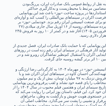
به نقل از روابط‌عمومی بانک صادرات ایران، پررنگ‌بودن
مضامین مرتبط با محیط‌زیست و به‌کارگیری حداکثر
استانداردها در پروژه ساخت «یوز» باعث شد این پویانمایی
فرصت اکران در سینماهای بین‌المللی را کسب کند و آوازه‌ای
نو برای صنعت انیمیشن ایران رقم بزند. خودنمایی «یوز» بر
پرده سینماهای روسیه از ۱۶ آوریل سال جاری میلادی (۲۷
فروردین ۱۴۰۵) آغاز شد و در کمتر از ۱۰ روز به فروش ۲۴۵
هزار دلاری رسید.
این پویانمایی که با حمایت بانک صادرات ایران، فصل جدیدی از
تولید آثار فرهنگی در سینمای ایران رقم زده است در روزهای
ابتدایی اکران با استقبال کم‌نظیر تماشاگران روبرو شد و در
بین ۱۰ اثر برتر گیشه روسیه جای گرفت.
انیمیشن «یوز» در مهرماه ۱۴۰۴ به کارگردانی رضا ارژنگی و
تهیه‌کنندگی احسان کاوه در سینماهای ایران اکران شد و با
فروش نزدیک به ۹۷ میلیارد تومان، بیش از یک و نیم میلیون
مخاطب را پای قصه خود نشاند و لقب پرفروش‌ترین پویانمایی
تاریخ سینمای ایران و هفتمین فیلم محبوب در سال ۱۴۰۴ را از
آن خود کرد. این فیلم، داستان یوز ایرانی را روایت می‌کند که
در جستجوی هویت خویش و بازگشت به وطن، ماجراهای
پرفراز و نشیبی را پشت سر می‌گذارد. مخاطب اصلی آن
گروه کودک و نوجوان است اما وجود مضامین محیط‌زیستی و