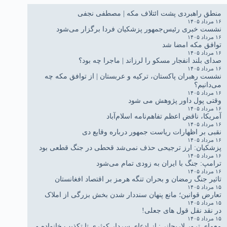
منطق راهبردی پشت ائتلاف مکه | مصطفی نجفی
۱۶ مرداد ۱۴۰۵
نشست خبری رئیس‌جمهور پزشکیان فردا برگزار می‌شود
۱۶ مرداد ۱۴۰۵
توافق مکه امضا شد
۱۶ مرداد ۱۴۰۵
صدای بلند انفجار مسکو را لرزاند | ماجرا چه بود؟
۱۶ مرداد ۱۴۰۵
نشست رهبران پاکستان، ترکیه و عربستان | از توافق مکه چه
می‌دانیم؟
۱۶ مرداد ۱۴۰۵
وقتی پول داور پژوهش می شود
۱۶ مرداد ۱۴۰۵
آمریکا، ناقض اعظم تفاهم‌نامه اسلام‌آباد
۱۶ مرداد ۱۴۰۵
نقبی بر اظهارات ریاست جمهور درباره وقایع دی
۱۶ مرداد ۱۴۰۵
پزشکیان: ارز ترجیحی حذف نمی‌شد قحطی در جنگ قطعی بود
۱۶ مرداد ۱۴۰۵
ترامپ: جنگ با ایران به زودی تمام می‌شود
۱۶ مرداد ۱۴۰۵
تاثیر جنگ رمضان و بحران تنگه هرمز بر اقتصاد افغانستان
۱۵ مرداد ۱۴۰۵
تعارض قوانین؛ مانع پنهان سنددار شدن بخش بزرگی از املاک
۱۵ مرداد ۱۴۰۵
در نقد نقل قول های جعلی!
۱۵ مرداد ۱۴۰۵
معمای ترور لاریجانی: از ادعای سردار کوثری تا تکذیب خانواده و