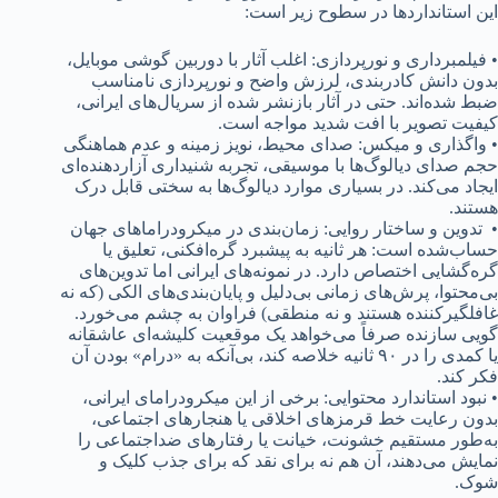
این استانداردها در سطوح زیر است:
• فیلمبرداری و نورپردازی: اغلب آثار با دوربین گوشی موبایل،
بدون دانش کادربندی، لرزش واضح و نورپردازی نامناسب
ضبط شده‌اند. حتی در آثار بازنشر شده از سریال‌های ایرانی،
کیفیت تصویر با افت شدید مواجه است.
• واگذاری و میکس: صدای محیط، نویز زمینه و عدم هماهنگی
حجم صدای دیالوگ‌ها با موسیقی، تجربه شنیداری آزاردهنده‌ای
ایجاد می‌کند. در بسیاری موارد دیالوگ‌ها به سختی قابل درک
هستند.
• تدوین و ساختار روایی: زمان‌بندی در میکرودراماهای جهان
حساب‌شده است: هر ثانیه به پیشبرد گره‌افکنی، تعلیق یا
گره‌گشایی اختصاص دارد. در نمونه‌های ایرانی اما تدوین‌های
بی‌محتوا، پرش‌های زمانی بی‌دلیل و پایان‌بندی‌های الکی (که نه
غافلگیرکننده هستند و نه منطقی) فراوان به چشم می‌خورد.
گویی سازنده صرفاً می‌خواهد یک موقعیت کلیشه‌ای عاشقانه
یا کمدی را در ۹۰ ثانیه خلاصه کند، بی‌آنکه به «درام» بودن آن
فکر کند.
• نبود استاندارد محتوایی: برخی از این میکرودرامای ایرانی،
بدون رعایت خط قرمزهای اخلاقی یا هنجارهای اجتماعی،
به‌طور مستقیم خشونت، خیانت یا رفتارهای ضداجتماعی را
نمایش می‌دهند، آن هم نه برای نقد که برای جذب کلیک و
شوک.