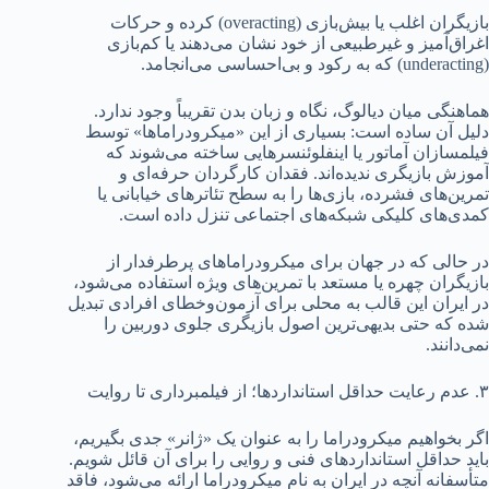
بازیگران اغلب یا بیش‌بازی (overacting) کرده و حرکات
اغراق‌آمیز و غیرطبیعی از خود نشان می‌دهند یا کم‌بازی
(underacting) که به رکود و بی‌احساسی می‌انجامد.
هماهنگی میان دیالوگ، نگاه و زبان بدن تقریباً وجود ندارد.
دلیل آن ساده است: بسیاری از این «میکرودراماها» توسط
فیلمسازان آماتور یا اینفلوئنسرهایی ساخته می‌شوند که
آموزش بازیگری ندیده‌اند. فقدان کارگردان حرفه‌ای و
تمرین‌های فشرده، بازی‌ها را به سطح تئاترهای خیابانی یا
کمدی‌های کلیکی شبکه‌های اجتماعی تنزل داده است.
در حالی که در جهان برای میکرودراماهای پرطرفدار از
بازیگران چهره یا مستعد با تمرین‌های ویژه استفاده می‌شود،
در ایران این قالب به محلی برای آزمون‌و‌خطای افرادی تبدیل
شده که حتی بدیهی‌ترین اصول بازیگری جلوی دوربین را
نمی‌دانند.
۳. عدم رعایت حداقل استانداردها؛ از فیلمبرداری تا روایت
اگر بخواهیم میکرودراما را به عنوان یک «ژانر» جدی بگیریم،
باید حداقل استانداردهای فنی و روایی را برای آن قائل شویم.
متأسفانه آنچه در ایران به نام میکرودراما ارائه می‌شود، فاقد