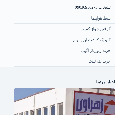
تبلیغات 09036930273
بلیط هواپیما
گرفتن جواز کسب
کلینیک کاشت ابرو لیام
خرید رپورتاژ آگهی
خرید بک لینک
اخبار مرتبط