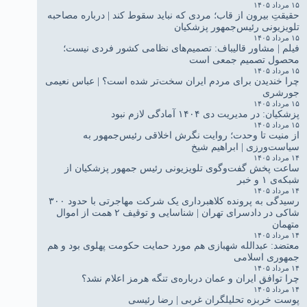
۱۵ مرداد ۱۴۰۵
حقیقتِ بیرون از قاب؛ مردی که نباید سقوط کند | درباره مصاحبه
تلویزیونی رئیس‌جمهور پزشکیان
۱۵ مرداد ۱۴۰۵
فیلم | مشاور قالیباف: تصمیم‌های نظامی کشور فردی نیست؛
محصول تصمیم جمعی است
۱۵ مرداد ۱۴۰۵
چرا خندیدن برای مردم ایران سخت‌تر شده است؟ | عباس نعیمی
جورشری
۱۵ مرداد ۱۴۰۵
پزشکیان: در مدیریت دی ۱۴۰۴ آمادگی لازم نبود
۱۵ مرداد ۱۴۰۵
از منیت تا وحدت؛ روایت نگرش اخلاقی رئیس‌جمهور به
سیاست‌ورزی | ابراهیم شیخ
۱۴ مرداد ۱۴۰۵
ساعت پخش گفت‌وگوی تلویزیونی رئیس جمهور پزشکیان از
شبکه‌ی ۱ و خبر
۱۴ مرداد ۱۴۰۵
رسیدگی به پرونده کلاهبرداری یک شرکت مهاجرتی با حدود ۳۰۰
شاکی در دادسرای تهران | شناسایی و توقیف ۲ همت از اموال
متهمان
۱۴ مرداد ۱۴۰۵
معتضد: عبدالله شهبازی هم مورد حمایت حکومت پهلوی بود و هم
جمهوری اسلامی
۱۴ مرداد ۱۴۰۵
چرا توافق ایران و عمان درباره‌ی تنگه هرمز اعلام نشد؟
۱۴ مرداد ۱۴۰۵
پوست خربزه تحلیلگران غربی | رضا رئیسی