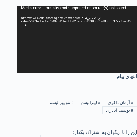
مایشگر
Media error: Format(s) not supported or source(s) not found
یدیو
دریافت پرونده: https://hw14.cdn.asset.aparat.com/aparat-
video/9203ef17c8ed3404b11be6bb420e5c6613995385-480p__37277.mp4?
_=1
انتهای پیام
#
آرمان ذاکری
#
لیبرالیسم
#
نئولیبرالیسم
#
یوسف اباذری
این را با دیگران به اشتراک بگذار: