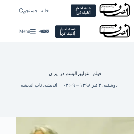
Ski
t
همه اخبار
خانه
جستجو
سیاسی
[کلیک کن]
conten
همه اخبار
Menu
[کلیک کن]
فیلم | نئولیبرالیسم در ایران
دوشنبه, ۳ تیر ۱۳۹۸ – ۰۳:۰۹
اندیشه
,
تاپ اندیشه