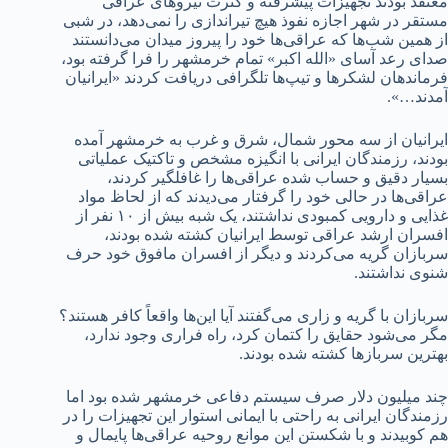
معتقد بودند تجهیزات پیشرفته و کثرت نیروهای عراقی
مستقر در شهر اجازه نفوذ هیچ تیراندازی را نمی‌دهد، در شبی
از همین شب‌ها که عراقی‌ها خود را پیروز میدان می‌دانستند
صدای رعد آسای «الله اکبر» تمام خرمشهر را فرا گرفته بود،
فرماندهان لشکرها و تیپ‌ها تلگرافی دریافت کردند «ایرانیان
آمدند…».
ایرانیان از سه محور شمال، شرق و غرب به خرمشهر آمده
بودند، رزمندگان ایرانی با انگیزه مشخص و تاکتیک عملیاتی
بسیار دقیق و حساب شده عراقی‌ها را غافلگیر کردند،
عراقی‌ها در حالی خود را گرفتار می‌دیدند که از لحاظ مواد
غذایی و دارویی کمبودی نداشتند، یک شبه بیش از ۱۰ نفر از
افسران ارشد عراقی توسط ایرانیان کشته شده بودند،
سربازان گریه می‌کردند و دیگر از افسران مافوق خود حرف
شنوی نداشتند.
سربازان با گریه و زاری می‌گفتند آیا این‌ها واقعاً کافر هستند؟
مگر می‌شود حقایق را کتمان کرد، راه فراری وجود ندارد،
بهترین سربازها کشته شده بودند.
چند میلیون دلار صرف سیستم دفاعی خرمشهر شده بود اما
رزمندگان ایرانی به راحتی با ایمانی استوار این تجهیزات را در
هم کوبیدند و با شکستن این موانع روحیه عراقی‌ها پایمال و