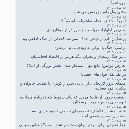
می‌دانیم؟
۱۶ مرداد ۱۴۰۵
وقتی پول داور پژوهش می شود
۱۶ مرداد ۱۴۰۵
آمریکا، ناقض اعظم تفاهم‌نامه اسلام‌آباد
۱۶ مرداد ۱۴۰۵
نقبی بر اظهارات ریاست جمهور درباره وقایع دی
۱۶ مرداد ۱۴۰۵
پزشکیان: ارز ترجیحی حذف نمی‌شد قحطی در جنگ قطعی بود
۱۶ مرداد ۱۴۰۵
ترامپ: جنگ با ایران به زودی تمام می‌شود
۱۶ مرداد ۱۴۰۵
تاثیر جنگ رمضان و بحران تنگه هرمز بر اقتصاد افغانستان
۱۵ مرداد ۱۴۰۵
تعارض قوانین؛ مانع پنهان سنددار شدن بخش بزرگی از املاک
۱۵ مرداد ۱۴۰۵
در نقد نقل قول های جعلی!
۱۵ مرداد ۱۴۰۵
معمای ترور لاریجانی: از ادعای سردار کوثری تا تکذیب خانواده و
پیگیری قوه قضاییه
۱۵ مرداد ۱۴۰۵
حقیقتِ بیرون از قاب؛ مردی که نباید سقوط کند | درباره مصاحبه
تلویزیونی رئیس‌جمهور پزشکیان
۱۵ مرداد ۱۴۰۵
فیلم | مشاور قالیباف: تصمیم‌های نظامی کشور فردی نیست؛
محصول تصمیم جمعی است
۱۵ مرداد ۱۴۰۵
چرا خندیدن برای مردم ایران سخت‌تر شده است؟ | عباس نعیمی