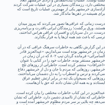
ایسنا نوشت: عملیات بیت‌المقدس و آزادی خرمشهر ابعاد
مختلفی دارد، رزمندگان بسیاری در این عملیات شرکت کردند
آزادسازی خرمشهر یکی از مهمترین عملیات تاریخ‌ است که
برای همیشه در ذهن‌ها ماندگار شد.
درست زمانی که عراقی‌ها تصور می‌کردند که پیروز میدان
هستند، ورق برگشت؛ رزمندگان ایرانی باقدرت و برنامه‌ریزی
درست، در دل سربازان و افسران عراقی هراس انداختند،
ترسی که باعث شد همه آن‌ها پا به فرار بگذارند.
در این گزارش نگاهی به خاطرات سرهنگ عراقی که در آن
زمان در خرمشهر بوده است می‌اندازیم، «عبدالعزیز قادر
السامرائی» فرمانده گردان تیپ ۸۰۲ که در آن زمان در
خرمشهر مستقر بوده، خاطرات خود را در کتابی با عنوان
«اعترافات» منتشر کرده است، خاطراتی از روزهای تلخ
خرمشهر، روزهایی که مردم با جان و دل از خرمشهر دفاع
می‌کردند و ترس و اضطراب را به دل دشمنان می‌انداختند،
روزهایی که بسیجیان یک تنه در برابر ارتش عظیم عراق
ایستادند و به همه آنان نشان دادند که حق با آن‌هاست.
عبدالعزیز در این کتاب خاطرات مختلفی را بیان کرده است،
خاطراتی‌ که نشان از ناامیدی دشمن دارد، خاطراتی که نشان
می‌دهد چه بلایی بر سر مردم مظلوم خرمشهر آمده است و