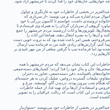
چه جوان‌هایی جان‌های خود را فدا کردند تا خرمشهر آزاد شود.
عبدالعزیز در بخشی از خاطرات خود به غارتگری و چپاول
اموال مردم اشاره می‌کند و می نویسد: «از سربازی که
خانواده ثروتمندی داشت، خواستم تا کامیون بزرگی با خود
بیاورد گروهی از سربازان گردان را به همراه وی فرستادم تا
یخچال‌ها، تلویزیون‌ها و اثاث ارزشمند مردم خرمشهر را جمع
کنند و آن‌ها را به بصره انتقال دهند، همانجا این اثاث را
می‌فروختم، همین امر باعث شده بود که به ثروت خوبی دست
پیدا کنم، گزارش‌های زیادی علیه من به فرمانده تیپ ارسال
شده بود اما فرمانده تیپ با گرفتن مبلغی از من مهر تاییدی بر
کارهایم زد».
خاطرات این کتاب نشان می‌دهد که مردم خرمشهر با همه
سختی‌ها، جان و مال خود را فدا کردند؛ کشتارهای دسته‌جمعی
خانواده‌های باقیمانده، دفن دسته‌جمعی، تجاوز به دختران
مقاوم، تبلیغات گسترده دروغین، شلیک کردن به هر جنبنده‌ای
که هنگام شب بیرون بودند، دزدیدن گاو، گوسفند، مرغ و
خروس و استفاده از آن‌ها برای تهیه غذا، از جمله خاطرات
بیان شده در این کتاب است که رذالت عراقیان را به تصویر
کشیده است.
عبدالعزیز در بخشی از خاطرات خود می‌نویسد: «ستوان‌یار