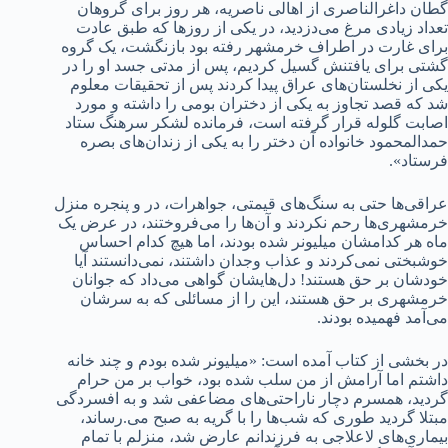
گطان داغرالناصری از اهالی ناصریه، هر روز برای گروهان
تعداد زیادی مرغ می‌دزدید، در یکی از روزها که طبق عادت
برای غارت در اطراف خرمشهر رفته بود بازنگشت، یک گروه
گشتی برای یافتنش گسیل کردیم، پس از مدتی جسد او را در
یکی از نخلستان‌های عراق پیدا کردند پس از تحقیقات معلوم
شد که قصد تجاوز به یکی از دختران بومی را داشته و مورد
اصابت گلوله قرار گرفته است، فرمانده لشکر سرهنگ ستاد
حمدالمحمود خانواده آن دختر را به یکی از زندان‌های بصره
فرستاد».
عراقی‌ها حتی به سنگ‌های قیمتی، جواهرات، در و پنجره منزل
خرمشهری‌ها رحم نکردند و آن‌ها را می‌فروختند، در عرض یک
ماه هر کدامشان میلیونر شده بودند، اما هیچ کدام احساس
خوشبختی نمی‌کردند و عذاب وجدان داشتند، نمی‌دانستند آیا
خودشان بر حق هستند! دل‌هایشان گواهی می‌داد که جوانان
خرمشهری بر حق هستند، این را از مسائلی که به سرشان
می‌آمد فهمیده بودند.
در بخشی از کتاب آمده است: «میلیونر شده بودم و چند خانه
داشتم اما آرامش از من سلب شده بود، خواب بر من حرام
گردید، همسرم دچار ناراحتی‌های مضاعفی شد و به افسردگی
مبتلا گردید طوری که شب‌ها را با گریه به صبح می.رساند،
بیماری‌های لاعلاجی به فرزندانم عارض شد، منزلم با تمام