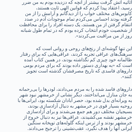
اثاثیه آتش گرفت بیشتر از آنچه که دزدیده بودم به من ضرر
رسید، اعتقاد پیدا کردم که قوانین الهی ثابت هستند،
کابوس‌های مختلف خواب را از دیدگانم و آرامش را از من
گرفته بودند احساس می‌کردم تمام موجودات آدم در صدد
انتقام گرفتن از من هستند، یک دسته افراد را برای محافظت
از شخصیت خودم انتخاب کرده بودم که در تمام طول شبانه
روز از من مراقبت می‌کردند».
این تنها گوشه‌ای از رنج‌های روحی و روانی است که
سرهنگ‌های عراقی تجربه کردند، عراقی‌هایی که برای رفتار
ظالمانه خود چیزی کم نگذاشته بودند، در همین کتاب آمده
است که «به بهداری دستور داده بودند که برای مردم بومی
داروهای فاسدی که تاریخ مصرفشان گذشته است تجویز
کنند».
داروهای فاسد شده را به مردم می‌دادند، لودرها را بی‌رحمانه
به جان منازل می‌انداختند، دیگر نشانی از خرمشهر نبود شهر
به ویرانه‌ای بدل شده بود، حصر آبادان شکسته بود، ایرانی‌ها با
روحیه بسیار قوی در خرمشهر به دنبال آزادسازی بودند،
بسیجیان مختلف دور هم جمع می‌شدند و برای آزادسازی
خرمشهر نقشه می‌کشیدند، عراقی‌ها نیز به دنبال خروج از
خرمشهر بودند و از ترس اینکه گلوله‌های توپخانه سنگین
ایرانی آنها را هدف نگیرد، عقب‌نشینی را ترجیح می‌دادند.