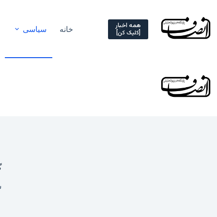
Ski
t
conten
همه اخبار
خانه
سیاسی
[کلیک کن]
گ
شن