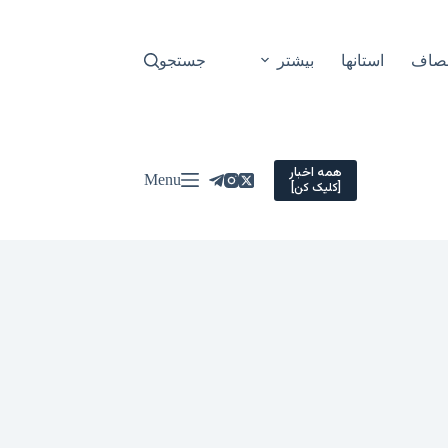
نصاف
استانها
بیشتر
جستجو
همه اخبار
Menu
[کلیک کن]