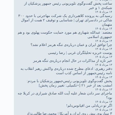
ساعت پخش گفت‌وگوی تلویزیونی رئیس جمهور پزشکیان از
شبکه‌ی ۱ و خبر
۱۴ مرداد ۱۴۰۵
رسیدگی به پرونده کلاهبرداری یک شرکت مهاجرتی با حدود ۳۰۰
شاکی در دادسرای تهران | شناسایی و توقیف ۲ همت از اموال
متهمان
۱۴ مرداد ۱۴۰۵
معتضد: عبدالله شهبازی هم مورد حمایت حکومت پهلوی بود و هم
جمهوری اسلامی
۱۴ مرداد ۱۴۰۵
چرا توافق ایران و عمان درباره‌ی تنگه هرمز اعلام نشد؟
۱۴ مرداد ۱۴۰۵
پوست خربزه تحلیلگران غربی | رضا رئیسی
۱۳ مرداد ۱۴۰۵
خبر تازه از مذاکرات در حال انجام درباره‌ی تنگه هرمز
۱۳ مرداد ۱۴۰۵
دفتر رهبری: ادعای مطرح شده درباره‌ی واکنش رهبر انقلاب به
نامه رئیس‌جمهور از اساس کذب است
۱۳ مرداد ۱۴۰۵
پخش گفت‌وگوی تلویزیونی رئیس‌جمهور پزشکیان با مردم:
امشب بعد از خبر ۲۱ [+تکمیلی: تغییر زمان پخش]
۱۳ مرداد ۱۴۰۵
ماجرای سر دادن شعار علیه آیت الله صادق شیرازی در کربلا چه
بود؟
۱۳ مرداد ۱۴۰۵
اگر تو دریادلی من اقیانوس‌دلم!
۱۳ مرداد ۱۴۰۵
۳ سناریوی پیش روی ایران و آمریکا | محمدرضا طالبی‌نژاد