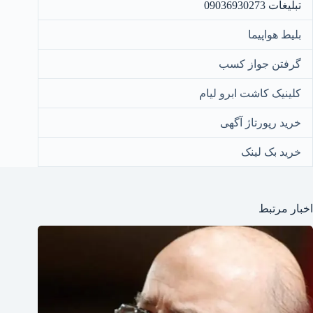
تبلیغات 09036930273
بلیط هواپیما
گرفتن جواز کسب
کلینیک کاشت ابرو لیام
خرید رپورتاژ آگهی
خرید بک لینک
اخبار مرتبط