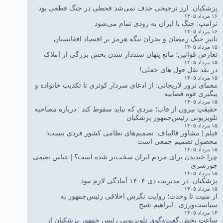
پزشکیان: ارز ترجیحی حذف نمی‌شد قحطی در جنگ قطعی بود
۱۶ مرداد ۱۴۰۵
ترامپ: جنگ با ایران به زودی تمام می‌شود
۱۶ مرداد ۱۴۰۵
تاثیر جنگ رمضان و بحران تنگه هرمز بر اقتصاد افغانستان
۱۵ مرداد ۱۴۰۵
تعارض قوانین؛ مانع پنهان سنددار شدن بخش بزرگی از املاک
۱۵ مرداد ۱۴۰۵
در نقد نقل قول های جعلی!
۱۵ مرداد ۱۴۰۵
معمای ترور لاریجانی: از ادعای سردار کوثری تا تکذیب خانواده و
پیگیری قوه قضاییه
۱۵ مرداد ۱۴۰۵
حقیقتِ بیرون از قاب؛ مردی که نباید سقوط کند | درباره مصاحبه
تلویزیونی رئیس‌جمهور پزشکیان
۱۵ مرداد ۱۴۰۵
فیلم | مشاور قالیباف: تصمیم‌های نظامی کشور فردی نیست؛
محصول تصمیم جمعی است
۱۵ مرداد ۱۴۰۵
چرا خندیدن برای مردم ایران سخت‌تر شده است؟ | عباس نعیمی
جورشری
۱۵ مرداد ۱۴۰۵
پزشکیان: در مدیریت دی ۱۴۰۴ آمادگی لازم نبود
۱۵ مرداد ۱۴۰۵
از منیت تا وحدت؛ روایت نگرش اخلاقی رئیس‌جمهور به
سیاست‌ورزی | ابراهیم شیخ
۱۴ مرداد ۱۴۰۵
ساعت پخش گفت‌وگوی تلویزیونی رئیس جمهور پزشکیان از