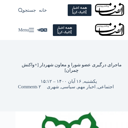
Ski
t
همه اخبار
خانه
جستجو
سیاسی
[کلیک کن]
conten
همه اخبار
Menu
[کلیک کن]
ماجرای درگیری عضو شورا و معاون شهردار [+واکنش
چمران]
یکشنبه, ۱۶ آبان ۱۴۰۰ – ۱۵:۱۲
اجتماعی
,
اخبار مهم
,
سیاسی
,
شهری
۲ Comments