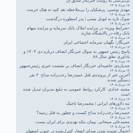
بی‌بی‌سی به روایت خبرنگار سابق آن
۱۸ مرداد ۱۴۰۵
مهدی یونسی: پزشکیان را بی‌ملاحظه نقد کنید نه هتک حرمت
۱۸ مرداد ۱۴۰۵
شوک تازه به لیونل مسی | پدر اسطوره درگذشت
۱۷ مرداد ۱۴۰۵
«شرایط ویژه» در مزایده املاک بانک سرمایه و مزایده سهام
بانک رفاه در پالایشگاه شازند
۱۷ مرداد ۱۴۰۵
خبرنگار؛ نگهبان سرمایه اجتماعی ایران
۱۷ مرداد ۱۴۰۵
پاسخ رئیس جمهور به سوال خبرنگار انصاف درباره دی ۱۴۰۴ و
یادآوری نطق سال ۸۸
۱۷ مرداد ۱۴۰۵
چندپاره‌ی حاشیه‌ای خبرنگار انصاف بر نشست خبری رئیس‌جمهور
۱۷ مرداد ۱۴۰۵
آخرین خبر از پرونده‌ی قتل حمیدرضا رجب‌زاده مداح: ۴ نفر
دستگیر شدند
۱۷ مرداد ۱۴۰۵
محمد خدادی: کارکرد روابط عمومی به تبلیغ مدیران تبدیل شده
است
۱۷ مرداد ۱۴۰۵
ننه دلاورهای ایرانی | محمدرضا تاجیک
۱۷ مرداد ۱۴۰۵
حمیدرضا رجب‌زاده مداح کیست و چطور به قتل رسید؟
۱۷ مرداد ۱۴۰۵
محمدعلی سبحانی: پیمان مکه تهدیدی برای ایران نیست
۱۷ مرداد ۱۴۰۵
احتمال شنیده شدن صدای انفجار کنترل‌شده در جنوب اصفهان