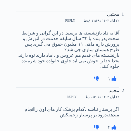
مجتبی
۲۲ آبان ۱۴۰۲ / ۱۱:۴۸ ق٫ظ
REPLY
آقا به داد بازنشسته ها برسید. در این گرانی و شرایط
سخت پدر بنده با ۳۲ سال سابقه خدمت در آنوزش و
پرورش داره ماهی ۱۱ میلیون حقوق می گیره. پس
طرح همسان سازی چی شد؟
بازنشسته های قدیم هم عروس و داماد دارند نوه دارند.
بخدا خدا را خوش نمی آید جلوی خانواده خود شرمنده
جلوه کنند.
۱
محمد
۲۲ آبان ۱۴۰۲ / ۵:۰۵ ب٫ظ
REPLY
اگر پرستار نباشه ،کدام پزشک کار های اون راانجام
میدهد،درود بر پرستار زحمتکش
۲