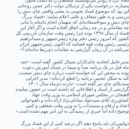
ایجاد کرد یا زودتر می‌توانستند متخلفان را به دست قانون
بسپارند. درخواست یکی از نزدیکان دولت دکتر حسن روحانی
این بود که موضوع فساد نجومی به معنی واقعی چای دبش را
بررسی و به طور شفاف و علنی اعلام نمایند: «فساد بزرگ
چای دبش و سوء‌استفاده‌ای که متهمان انجام داده‌اند با تبانی
چه مقاماتی و در چه زمانی اتفاق افتاده است و اگر آغاز این
فساد از سال ۱۳۹۸ بوده چرا رئیس وقت سازمان بازرسی کل
کشور که امروز رئیس دفتر ویژه رئیس‌جمهور و سیدابراهیم
رئیسی رئیس وقت قوه قضائیه که اکنون رئیس‌جمهور ایران
می‌باشد در آن زمان گزارشی به مقامات ذی‌ربط نداده‌اند؟»
مدیرعامل اتحادیه چای‌کاران شمال کشور گفته است: «چند
ماه قبل در یک برنامه صدا و سیما در شبکه آموزش دعوت
بوده به محض این که خواسته است درباره چای دبش صحبت
کند به شکل عجیبی برنامه را قطع کرده‌اند» مدیر اجرایی
سندیکای چای نیز گفته است: «یازده دی‌ماه سال ۱۴۰۱
گزارشی از اسناد و اطلاعاتی که داشته است در حضور نماینده
لاهیجان در مجلس شورای اسلامی به وزیر وقت جهاد
کشاورزی آقای سیدجواد ساداتی‌نژاد ارائه داده و ناهم‌خوانی
اعداد و ارقام و مستندات را به وزیر وقت شفاهی و کتبی
توضیح داده اما خبری از رسیدگی به این امر مهم نشده است.»
دولتمردان باید پاسخ دهند اگر درصد کمی از این فساد بزرگ
در دیگر کشورها به وقوع می‌پیوست برای مسئولان چه