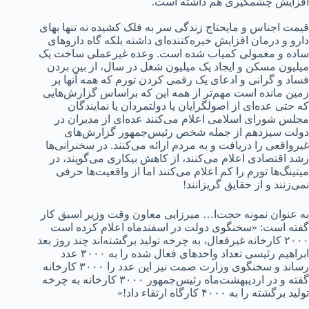
افزایش چشمگیری هم داشته است.
قیمت اجناس و مایحتاج زندگی سر به فلک کشیده نه تنها بهای
دارو و درمان افزایش خیره‌کننده‌ای داشته بلکه گاه داروهای
ساده و معمولی کمیاب شده است. وعده غیرعملی ساخت یک
میلیون مسکن و ایجاد یک میلیون شغل در سال، از بین بردن
فساد و گرانی و ادعای یک رقمی کردن تورم که همه آنها بر
زمین مانده است مهم‌تر از همه این که براساس گزارش‌هایی
که حتی عده‌ای از اصولگرایان یا دولتمردان یا نمایندگان
مجلس شورای اسلامی اعلام می‌کنند عده‌ای از مدیران در
دولت سیزدهم از جمله شخص رئیس‌جمهور گزارش‌های
غیرواقعی را دریافت و به مردم ارائه می‌کنند. در سخنرانی‌ها
رشد اقتصادی اعلام می‌کنند، از کاهش بیکاری می‌گویند، در
میتینگ‌ها تورم را کم اعلام می‌کنند اما از واقعیت‌ها حرفی
نمی‌زنند و از حقایق گریزانند!
به عنوان نمونه حجت‌ا… میرزایی معاون وقت وزیر اسبق کار
گفته است: «سخنگوی دولت در اسفندماه اعلام کرده است
۲۰۰۰ کارخانه غیرفعال، به چرخه تولید برگشته‌اند چند روز بعد
ابراهیم رئیسی تعداد واحدهای فعال شده را به ۳۰۰۰ عدد
رساند و سخنگوی وزارت صمت نیز این عدد را ۳۰۰۰ کارخانه
گفته و در اردیبهشت‌ماه رئیس‌جمهور ۳۰۰۰ کارخانه به چرخه
تولید برگشته را به ۴۰۰۰ کارگاه ارتقاء داد!»