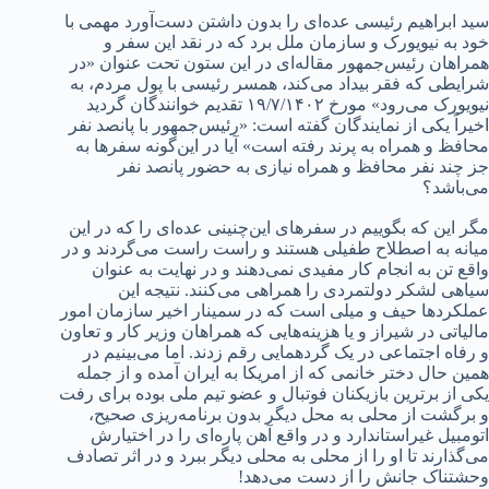
سید ابراهیم رئیسی عده‌ای را بدون داشتن دست‌آورد مهمی با
خود به نیویورک و سازمان ملل برد که در نقد این سفر و
همراهان رئیس‌جمهور مقاله‌ای در این ستون تحت عنوان «در
شرایطی که فقر بیداد می‌کند، همسر رئیسی با پول مردم، به
نیویورک می‌رود» مورخ ۱۹/۷/۱۴۰۲ تقدیم خوانندگان گردید
اخیراً یکی از نمایندگان گفته است: «رئیس‌جمهور با پانصد نفر
محافظ و همراه به پرند رفته است» آیا در این‌گونه سفرها به
جز چند نفر محافظ و همراه نیازی به حضور پانصد نفر
می‌باشد؟
مگر این که بگوییم در سفرهای این‌چنینی عده‌ای را که در این
میانه به اصطلاح طفیلی هستند و راست راست می‌گردند و در
واقع تن به انجام کار مفیدی نمی‌دهند و در نهایت به عنوان
سیاهی لشکر دولتمردی را همراهی می‌کنند. نتیجه این
عملکردها حیف و میلی است که در سمینار اخیر سازمان امور
مالیاتی در شیراز و یا هزینه‌هایی که همراهان وزیر کار و تعاون
و رفاه اجتماعی در یک گردهمایی رقم زدند. اما می‌بینیم در
همین حال دختر خانمی که از امریکا به ایران آمده و از جمله
یکی از برترین بازیکنان فوتبال و عضو تیم ملی بوده برای رفت
و برگشت از محلی به محل دیگر بدون برنامه‌ریزی صحیح،
اتومبیل غیراستاندارد و در واقع آهن پاره‌ای را در اختیارش
می‌گذارند تا او را از محلی به محلی دیگر ببرد و در اثر تصادف
وحشتناک جانش را از دست می‌دهد!