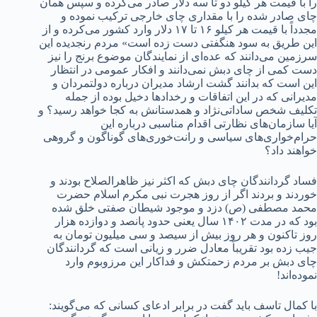
را با قیمت هر کیلو دو تا سه دلار صادر می‌کرده و سپس همان
چای صادر شده را با مقداری چای خارجی ترکیب نموده و
مجدداً با قیمت هر کیلو ۱۶ تا ۱۷ دلار وارد کشور می‌کرده و از
این طریق به سود هنگفتی دست زده است» مردم رنجدیده این
سرزمین می‌دانند که عده‌ای از نمایندگان موضوع برنج را نیز
دست کمی از چای دبش نمی‌دانند و افکار عمومی در انتظار
این است که بدانند گشت ارشاد مدیران درباره دولتمردان و
مدیرانی که در این اتفاقات و رخدادها دخیل بوده از جمله
تکلیف شخص ساداتی‌نژاد و همدستانش به کجا خواهد رسید؟ و
آیا سازمان‌های نظارتی اقدام مناسبی درباره این
حرام‌خواری‌های سیاسی و رانت‌خوری‌های گوناگون و گروهی
خواهند داد؟
فساد گردانندگان چای دبش که اکثر نیز ظاهرالصلاح بودند و
خوردند و بردند اگر از روز هجرت نبی مکرم اسلام حضرت
محمد مصطفی (ص) دزد و موجود شیطان صفتی خلق شده
بود که در مدت ۱۴۰۲ سال یعنی حدود پانصد و دوازده هزار
روز تاکنون و هر روز بیش از سیصد و سی میلیون تومان به
جیب زده بود تقریباً معادل ضرر و زیانی است که گردانندگان
چای دبش بر مردم زحمتکش و فداکار این مرزوبوم وارد
نموده‌اند!
با کمال تاسف باید گفت در برابر ادعای کسانی که می‌گویند: