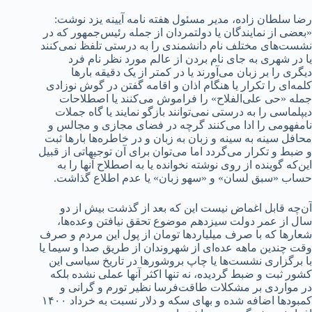
رضا سلطان زاده، مدیر مسئول هفته نامه آیینه یزد نوشت:
«بعضی از نمایندگان یا دولتمردان از جمله رئیس‌جمهور که در
نشست‌های مختلف نام دانشمندی را به درستی تلفظ نمی‌کنند
یا در شهری به جای نام بردن از عالم مورد نظر نام فرد
دیگری را بر زبان می‌آورند یا در کمتر از یک دقیقه بارها
کلمه‌ای را تکرار یا هنگام اذان و اقامه گفتن در گوش نوزادی
جمله «حی‌ علی‌الفلاح» را فراموش می‌کنند یا اصطلاحات
دیپلماسی را به درستی نمی‌توانند بازگو نمایند یا گاه جملات
نامفهومی را ادا می‌کنند گرچه در فضای مجازی و مجالس و
محافل سینه به سینه و زبان به زبان و در خاطره‌ها بارها ثبت
و ضبط و تکرار می‌گردد اما می‌توان برای آن توجیهاتی از قبیل
این‌که گوینده از روی نوشته نخوانده یا به اصطلاح آنها را به
حساب «سبق لسان» و «سهو زبان» یا عدم اطلاع گذاشت.
آن‌چه قابل اغماض نیست این که بعد از گذشت بیش از دو
سال از عمر دولت سیزدهم موضوع تحقق نیافتن وعده‌ها،
شعارها که با صرف میلیاردها تومان از پول این مردم و صرف
وقت چندین ماهه عده‌ای از شهروندان از طریق صدا و سیما یا
با برگزاری نشست‌ها یا چاپ بروشورها در تاریخ سیاسی این
کشور ثبت و ضبط گردیده، نه تنها اکثر آنها عملی نشده بلکه
در مواردی بر مشکلات طاقت‌فرسا نظیر تورم و گرانی و
کمبودها اضافه شده و بهای سکه و دلار نسبت به خرداد ۱۴۰۰