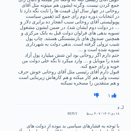
جمع کردن نیست. وگرنه ایشون هم میتونه مثل آقای
روحانی در چهار سال اول قیمت ها را ثابت نگه دارد تا
در انتخابات دوره دوم رای جمع کند (همین سیاست
پوپولیستی آقای روحانی سبب انفجار ده برابری دلار و
… در دولت دوم ایشان شد). در ضمن ایشون مشغول
تسویه بدهی های فراوان دولت قبل به بانک مرکزی و
همچنین صندوق های بازنشستگی هستند. چاپ پول
شیب نزولی گرفته است. بدهی دولت به شهرداری
تسویه شده است و …
حتم دارم اگر روحانی بود این شش میلیارد پول آزاد
شده را موبایل و … وارد میکرد تا بگه خلی دولت من
خوبه و رای جمع کنه.
قبول دارم آقای رئیسی مثل آقای روحانی خوش حرف
نیست ولی هم کار میکنه و هم کارهاش زیربنایی است
و هم منتقدین را مسخره نمیکنه
۱
د
۱۸ دی ۱۴۰۲ / ۴:۰۷ ب٫ظ
REPLY
با توجه به فشارهای سیاسی بد نبوده از دولت های