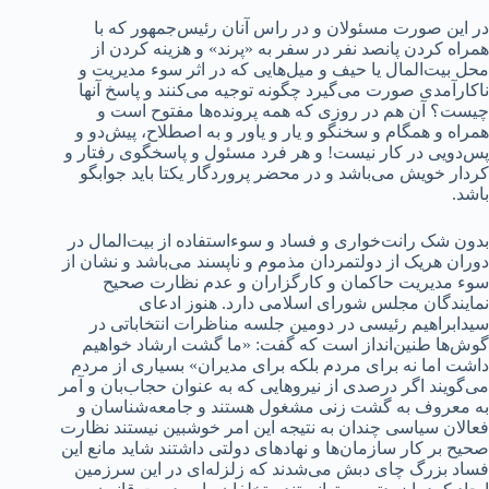
در این صورت مسئولان و در راس آنان رئیس‌جمهور که با
همراه کردن پانصد نفر در سفر به «پرند» و هزینه کردن از
محل بیت‌المال یا حیف و میل‌هایی که در اثر سوء‌ مدیریت و
ناکارآمدی صورت می‌گیرد چگونه توجیه می‌کنند و پاسخ آنها
چیست؟ آن هم در روزی که همه پرونده‌ها مفتوح است و
همراه و همگام و سخنگو و یار و یاور و به اصطلاح، پیش‌دو و
پس‌دویی در کار نیست! و هر فرد مسئول و پاسخگوی رفتار و
کردار خویش می‌باشد و در محضر پروردگار یکتا باید جوابگو
باشد.
بدون شک رانت‌خواری و فساد و سوء‌استفاده از بیت‌المال در
دوران هریک از دولتمردان مذموم و ناپسند می‌باشد و نشان از
سوء مدیریت حاکمان و کارگزاران و عدم نظارت صحیح
نمایندگان مجلس شورای اسلامی دارد. هنوز ادعای
سیدابراهیم رئیسی در دومین جلسه مناظرات انتخاباتی در
گوش‌ها طنین‌انداز است که گفت: «ما گشت ارشاد خواهیم
داشت اما نه برای مردم بلکه برای مدیران» بسیاری از مردم
می‌گویند اگر درصدی از نیروهایی که به عنوان حجاب‌بان و آمر
به معروف به گشت زنی مشغول هستند و جامعه‌شناسان و
فعالان سیاسی چندان به نتیجه این امر خوشبین نیستند نظارت
صحیح بر کار سازمان‌ها و نهادهای دولتی داشتند شاید مانع این
فساد بزرگ چای دبش می‌شدند که زلزله‌ای در این سرزمین