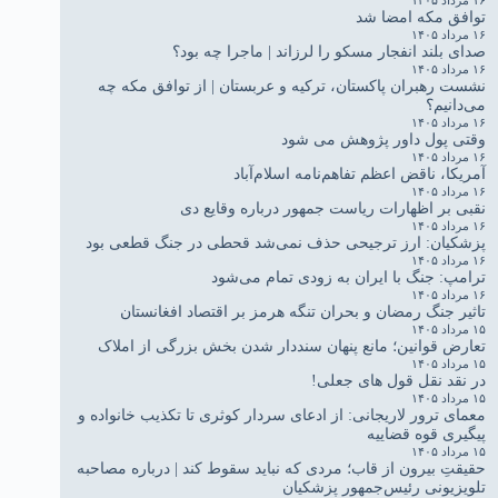
توافق مکه امضا شد
۱۶ مرداد ۱۴۰۵
صدای بلند انفجار مسکو را لرزاند | ماجرا چه بود؟
۱۶ مرداد ۱۴۰۵
نشست رهبران پاکستان، ترکیه و عربستان | از توافق مکه چه
می‌دانیم؟
۱۶ مرداد ۱۴۰۵
وقتی پول داور پژوهش می شود
۱۶ مرداد ۱۴۰۵
آمریکا، ناقض اعظم تفاهم‌نامه اسلام‌آباد
۱۶ مرداد ۱۴۰۵
نقبی بر اظهارات ریاست جمهور درباره وقایع دی
۱۶ مرداد ۱۴۰۵
پزشکیان: ارز ترجیحی حذف نمی‌شد قحطی در جنگ قطعی بود
۱۶ مرداد ۱۴۰۵
ترامپ: جنگ با ایران به زودی تمام می‌شود
۱۶ مرداد ۱۴۰۵
تاثیر جنگ رمضان و بحران تنگه هرمز بر اقتصاد افغانستان
۱۵ مرداد ۱۴۰۵
تعارض قوانین؛ مانع پنهان سنددار شدن بخش بزرگی از املاک
۱۵ مرداد ۱۴۰۵
در نقد نقل قول های جعلی!
۱۵ مرداد ۱۴۰۵
معمای ترور لاریجانی: از ادعای سردار کوثری تا تکذیب خانواده و
پیگیری قوه قضاییه
۱۵ مرداد ۱۴۰۵
حقیقتِ بیرون از قاب؛ مردی که نباید سقوط کند | درباره مصاحبه
تلویزیونی رئیس‌جمهور پزشکیان