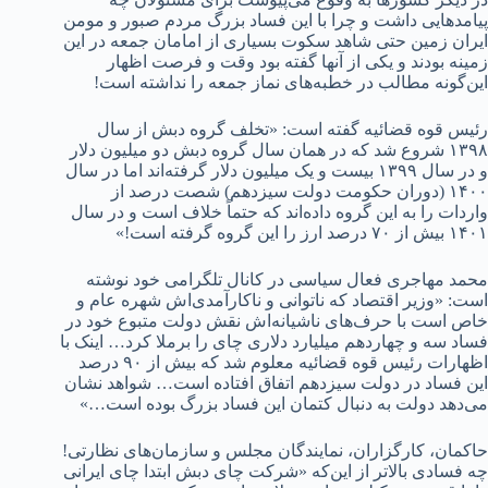
پیامدهایی داشت و چرا با این فساد بزرگ مردم صبور و مومن
ایران زمین حتی شاهد سکوت بسیاری از امامان جمعه در این
زمینه بودند و یکی از آنها گفته بود وقت و فرصت اظهار
این‌گونه مطالب در خطبه‌های نماز جمعه را نداشته است!
رئیس قوه قضائیه گفته است: «تخلف گروه دبش از سال
۱۳۹۸ شروع شد که در همان سال گروه دبش دو میلیون دلار
و در سال ۱۳۹۹ بیست و یک میلیون دلار گرفته‌اند اما در سال
۱۴۰۰ (دوران حکومت دولت سیزدهم) شصت درصد از
واردات را به این گروه داده‌اند که حتماً خلاف است و در سال
۱۴۰۱ بیش از ۷۰ درصد ارز را این گروه گرفته است!»
محمد مهاجری فعال سیاسی در کانال تلگرامی خود نوشته
است: «وزیر اقتصاد که ناتوانی و ناکارآمدی‌اش شهره عام و
خاص است با حرف‌های ناشیانه‌اش نقش دولت متبوع خود در
فساد سه و چهاردهم میلیارد دلاری چای را برملا کرد… اینک با
اظهارات رئیس قوه قضائیه معلوم شد که بیش از ۹۰ درصد
این فساد در دولت سیزدهم اتفاق افتاده است… شواهد نشان
می‌دهد دولت به دنبال کتمان این فساد بزرگ بوده است…»
حاکمان، کارگزاران، نمایندگان مجلس و سازمان‌های نظارتی!
چه فسادی بالاتر از این‌که «شرکت چای دبش ابتدا چای ایرانی