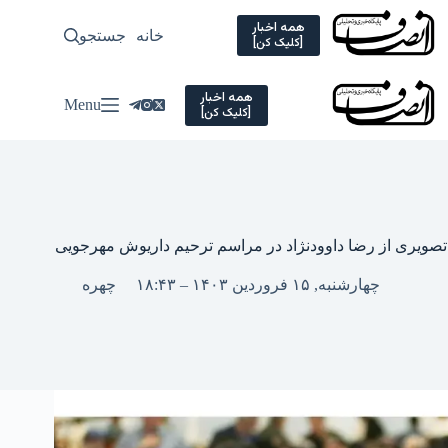
Ski
t
همه اخبار
خانه
جستجو
سیاسی
[کلیک کن]
conten
همه اخبار
Menu
[کلیک کن]
تصویری از رضا داوودنژاد در مراسم ترحیم داریوش مهرجویی
چهارشنبه, ۱۵ فروردین ۱۴۰۳ – ۱۸:۴۳
چهره