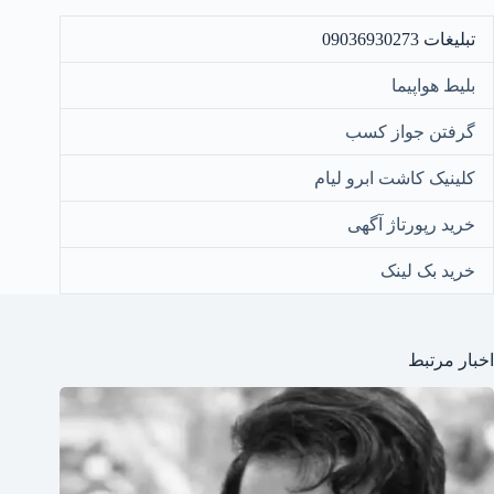
تبلیغات 09036930273
بلیط هواپیما
گرفتن جواز کسب
کلینیک کاشت ابرو لیام
خرید رپورتاژ آگهی
خرید بک لینک
اخبار مرتبط