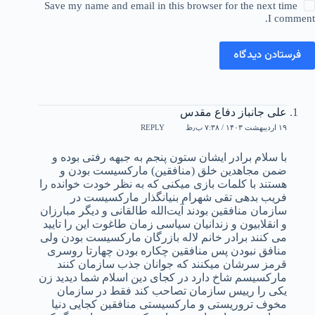
Save my name and email in this browser for the next time
I comment.
فرستادن دیدگاه
علی جانباز دفاع مقدس
۱۹ اردیبهشت ۱۴۰۳ / ۷:۳۸ ب٫ظ
REPLY
با سلام برادر ایشان ستون پنجم به جبهه رفتی بوده و
ضمن مجاهدین خلق (منافقین) مارکسیست بودن و
هستند با کلمات بازی میکنی که به نظر خودت خوانده را
فریب بدهی تقی شهرام بنیانگذار مارکسیست در
سازمان منافقین بودند آیت‌الله طالقانی و دیگر مبارزان
و انقلابیون و زندانیان سیاسی زمان طاغوت این را تایید
می کنند برادر خانم لاله بازرگان مارکسیست بودن ولی
منافق نبودن پس منافقین چکاره بودن چهارتا روسری
قرمز سرشان میکنند که جوانان جذب سازمان کنند
مارکسیسم شاخ دارد در کجای دین اسلام شما دیدید زن
یکی را رییس سازمان تصاحب کند فقط در سازمان
مخوف تروریستی و مارکسیستی منافقین کجایی دنیا