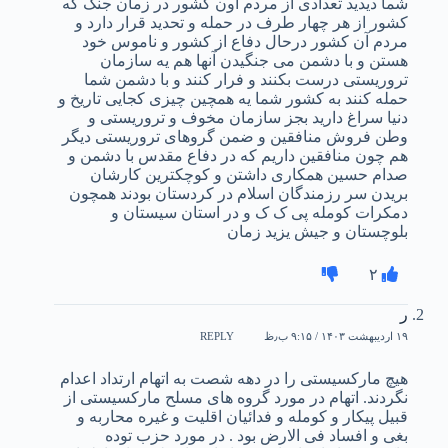
شما دیدید تعدادی از مردم اون کشور در زمان جنگ که
کشور از هر چهار طرف در حمله و تحدید قرار دارد و
مردم آن کشور درحال دفاع از کشور و ناموس خود
هستن و با دشمن می جنگیدن آنها هم یه سازمان
تروریستی درست بکنند و فرار کنند و با دشمن شما
حمله کنند به کشور شما یه همچین چیزی کجایی تاریخ و
دنیا سراغ دارید بجز سازمان مخوف و تروریستی و
وطن فروش منافقین و ضمن گروهای تروریستی دیگر
هم چون منافقین داریم که در دفاع مقدس با دشمن و
صدام حسین همکاری داشتن و کوچکترین کارشان
بریدن سر رزمندگان اسلام در کردستان بودند همچون
دمکرات کومله پی ک ک و در استان سیستان و
بلوچستان و جیش یزید زمان
۲
ر
۱۹ اردیبهشت ۱۴۰۳ / ۹:۱۵ ب٫ظ
REPLY
هیچ مارکسیستی را در دهه شصت به اتهام ارتداد اعدام
نگردند. اتهام در مورد گروه های مسلح مارکسیستی از
قبیل پیکار و کومله و فدائیان اقلیت و غیره محاربه و
بغی و افساد فی الارض بود . در مورد حزب توده