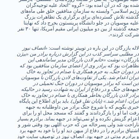
شده بود که در آن آمده بود: «گروه “اتحاد علیه توجیه‌گران
رژیم اسلامی” وابسته به سازمان منافقین خلق طی ماه‌های
گذشته تلاش گسترده‌ای برای برگزاری یک تظاهرات بزرگ
علیه موسویان در جلو دانشگاه پرینستون بخرج داد که نهایتا
جمعه گذشته از بین دو میلیون ایرانی مقیم آمریکا، تنها ۳۰ نفر
شرکت کردند».
لاله بازرگان در این باره در توییتر نوشته است:
«انصاف نیوز
در مطلبی سراسر کذب در این گزارش درباره برادر من «بیژن
بازرگان» نوشت «خانم لادن بازرگان مدیر ساماندهی این
تظاهرات بود که برادر وی از اعضای سازمان منافقین بود که
در دوران جنگ، به جرم همکاری با صدام در تجاوز به خاک
ایران اعدام شد. یکی از تفاوت‌های لادن بازرگان با موسویان
این است که برادر موسویان در دوران جنگ تحمیلی در
جبهه‌های جنگ و در دفاع از ایران به شهادت رسید در حالیکه
برادر لادن بازرگان بخاطر همکاری با صدام در تجاوز به خاک
ایران، اعدام شد.» (پایان نقل قول)
. باید برای اطلاع این پایگاه
خبری بگویم که با شروع جنگ برادر من داوطلبانه به جبهه
رفت اما او را بازگرداندند و گفتند که مسجد محل او را برای
اعزام گزینش نکرده و او نمی‌تواند در جبهه بماند. برادرم بسیار
ناراحت شد ولی پسرخاله من که حزب اللهی بود وقتی شور و
اشتیاق برادرم را در دفاع از میهن دید او را با خود به جبهه برد
و برادرم مدتی در جبهه بود. انصاف نیوز در توصیف سایت خود