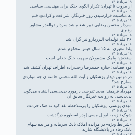
۱۹ مرداد ۱۴۰۵
از بیروت تا تهران: تکرار الگوی جنگ برای مهندسی سیاسی
۱۹ مرداد ۱۴۰۵
به مناسبت فرارسیدن روز خبرنگار: شرافت و کرامتِ قلم
۱۹ مرداد ۱۴۰۵
سردار محسن رضایی دبیر شعام شد سردار ذوالقدر مشاور
رهبری
۱۸ مرداد ۱۴۰۵
۲۶ قلم تولیدات البرزدارو نیز گران شد
۱۸ مرداد ۱۴۰۵
یلدا معیری: به ۱۵ سال حبس محکوم شدم
۱۸ مرداد ۱۴۰۵
سنجش: پیامک مشمولان سهمیه جنگ جعلی است
۱۸ مرداد ۱۴۰۵
قوه قضاییه: جنازه حمیدرضا رجب‌زاده اطراف تهران کشف شد
۱۸ مرداد ۱۴۰۵
در دومین دیدار پزشکیان و آیت الله مجتبی خامنه‌ای چه مواردی
مطرح شد؟
۱۸ مرداد ۱۴۰۵
مهرداد فرهمند: مجید تفرشی درمورد بی‌بی‌سی اشتباه می‌گوید |
بی‌بی‌سی به روایت خبرنگار سابق آن
۱۸ مرداد ۱۴۰۵
مهدی یونسی: پزشکیان را بی‌ملاحظه نقد کنید نه هتک حرمت
۱۸ مرداد ۱۴۰۵
شوک تازه به لیونل مسی | پدر اسطوره درگذشت
۱۷ مرداد ۱۴۰۵
«شرایط ویژه» در مزایده املاک بانک سرمایه و مزایده سهام
بانک رفاه در پالایشگاه شازند
۱۷ مرداد ۱۴۰۵