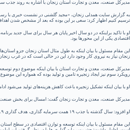
مدیرکل صنعت، معدن و تجارت استان زنجان با اشاره به روند جذب سرمای
به گزارش سایت همدلی‌ زنجان، «مجید گلشنی در نشست خبری با رسانه‌
ترسیم کنیم اظهار کرد: سعی بر این بوده که بعد از مشخص شدن اه
او با تاکید براینکه در دو سال اخیر پایان هر سال برای سال جدید برن
اقتصادی یکی از این محورها بود.
این مقام مسئول با بیان اینکه به طول مثال استان زنجان جزو استان‌ها
زنجان نیاز به نیروی کار وجود دارد این در حالی است که در غرب زنجا
مدیرکل صنعت، معدن و تجارت استان با بیان اینکه موضوع دوم توسعه ص
رویکرد سوم نیز ایجاد زنجیره تامین و تولید بوده که همواره این موض
او با بیان اینکه تشکیل زنجیره باعث کاهش هزینه‌های تولید می‌شود ادام
مدیرکل صنعت، معدن و تجارت زنجان گفت: امسال برای بخش صنعت استان رشد ۱۰ درصدی هدفگذاری شده که تحقق آن نیازمند جذب دست کم ۱۴
او افزود: سال گذشته با جذب ۱۹ همت سرمایه گذاری، هدف گذاری ۱۰.۹ درصدی رشد بخش صنعتی استان محقق شد.
این مقام مسئول با بیان اینکه توسعه و توازن اقتصادی در سطح استان،
است، اظهار داشت: جذب سرمایه گذاری ها با در نظر گرفتن این اولویت