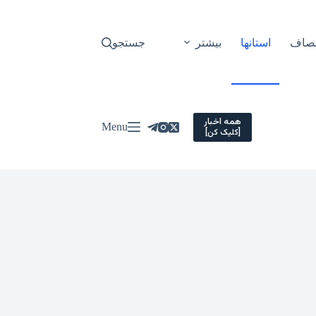
نصاف
استانها
بیشتر
جستجو
همه اخبار
Menu
[کلیک کن]