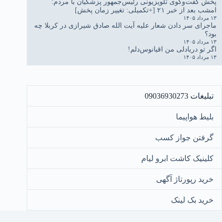
پخش گفت‌وگوی تلویزیونی رئیس‌جمهور پزشکیان با مردم:
امشب بعد از خبر ۲۱ [+تکمیلی: تغییر زمان پخش]
۱۳ مرداد ۱۴۰۵
ماجرای سر دادن شعار علیه آیت الله صادق شیرازی در کربلا چه
بود؟
۱۳ مرداد ۱۴۰۵
اگر تو دریادلی من اقیانوس‌دلم!
۱۳ مرداد ۱۴۰۵
تبلیغات 09036930273
بلیط هواپیما
گرفتن جواز کسب
کلینیک کاشت ابرو لیام
خرید رپورتاژ آگهی
خرید بک لینک