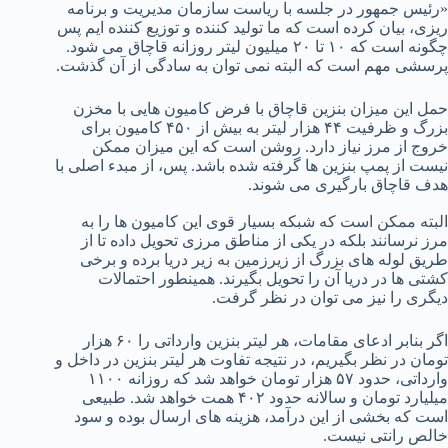
«رئیس جمهور در جلسه با ریاست سازمان مدیریت و برنامه
ریزی، بیان کرده است که ما تولید کننده و توزیع کننده ایم پس
چگونه است که ۱۰ تا ۲۰ میلیون لیتر روزانه قاچاق می شود.
پرسشی مهم است که البته نمی توان به سادگی از آن گذشت.
حمل این میزان بنزین قاچاق با فرض کامیون هایی با مخزن
بزرگ و ظرفیت ۴۴ هزار لیتر به بیش از ۴۵۰ کامیون برای
خروج از مرز نیاز دارد. روشن است که این میزان ممکن
نیست از پمپ بنزین ها گرفته شده باشد. پس، از مبدء اصلی با
هدف قاچاق بارگیری می شوند.
البته ممکن است که شبکه بسیار قوی این کامیون ها را به
مرز نرسانند بلکه در یکی از مناطق مرزی تحویل داده تا از
طریق لوله های بزرگ از زیرزمین به زیر دریا برده و برخی
کشتی ها در دریا آن را تحویل بگیرند. همینطور احتمالات
دیگری را نیز می توان در نظر گرفت.
اگر بنابر ادعای مقامات، هر لیتر بنزین وارداتی را ۶۰ هزار
تومان در نظر بگیریم، در نتیجه تفاوت هر لیتر بنزین در داخل و
وارداتی، حدود ۵۷ هزار تومان خواهد شد که روزانه ۱۱۰۰
میلیارد تومان و سالانه حدود ۴۰۲ همت خواهد شد. طبیعی
است که بخشی از این درآمد، هزینه های ارسال بوده و سود
خالص رانتی نیست.