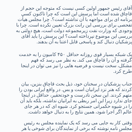
آقای رئیس جمهور اولین کسی نیست که متوجه این حجم از
قاچاق شده است اما پرسش این است که چرا تاکنون کسی
برنامه ای برای مواجهه با آن نداشته است؟. چرا مجلس هیأت
تفحصی برای بررسی این رانت بزرگ تعیین نکرده است. چرا با
وجودی که وزارت نفت زیرمجموعه دولت است، هیچ دولتی به
بررسی این موضوع نپرداخته است؟ این پرسش را باید آقای
پزشکیان دنبال کند و پاسخی قابل اعتنا به آن بدهند.
یک شبکه بسیار قوی روزانه حداقل ۴۵۰ کامیون را به خدمت
گرفته و آن را قاچاق می کند. به نظر می رسد که فهم
مشکل، سخت نیست و فرضیه هایی را نیز می توان در اینجا
طرح کرد.
جناب پزشکیان در سخنان خود، ذیل بحث قاچاق بنزین، بیان
کردند که هنر نزد ایرانیان است و بس. در واقع ایرانی بودن را
متهم کردند. این سخن نادرست و خودتحقیر، حداقل در اینجا
جای ندارد زیرا این امر ربطی به ایرانیان نداشته، بلکه باید آن
را در شیوه حکمرانی جستجو کرد. شیوه ای که در هر جای
عالم اگر اجرا شود، همین نتایج را به دنبال خواهد داشت.
وقتی کار به جایی می رسد که یک نماینده مجلس به رئیس
مجلس نامه نوشته که برخی از نمایندگان برای شوخی یا هر