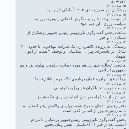
جورشری
۱۵ مرداد ۱۴۰۵
پزشکیان: در مدیریت دی ۱۴۰۴ آمادگی لازم نبود
۱۵ مرداد ۱۴۰۵
از منیت تا وحدت؛ روایت نگرش اخلاقی رئیس‌جمهور به
سیاست‌ورزی | ابراهیم شیخ
۱۴ مرداد ۱۴۰۵
ساعت پخش گفت‌وگوی تلویزیونی رئیس جمهور پزشکیان از
شبکه‌ی ۱ و خبر
۱۴ مرداد ۱۴۰۵
رسیدگی به پرونده کلاهبرداری یک شرکت مهاجرتی با حدود ۳۰۰
شاکی در دادسرای تهران | شناسایی و توقیف ۲ همت از اموال
متهمان
۱۴ مرداد ۱۴۰۵
معتضد: عبدالله شهبازی هم مورد حمایت حکومت پهلوی بود و هم
جمهوری اسلامی
۱۴ مرداد ۱۴۰۵
چرا توافق ایران و عمان درباره‌ی تنگه هرمز اعلام نشد؟
۱۴ مرداد ۱۴۰۵
پوست خربزه تحلیلگران غربی | رضا رئیسی
۱۳ مرداد ۱۴۰۵
خبر تازه از مذاکرات در حال انجام درباره‌ی تنگه هرمز
۱۳ مرداد ۱۴۰۵
دفتر رهبری: ادعای مطرح شده درباره‌ی واکنش رهبر انقلاب به
نامه رئیس‌جمهور از اساس کذب است
۱۳ مرداد ۱۴۰۵
پخش گفت‌وگوی تلویزیونی رئیس‌جمهور پزشکیان با مردم:
امشب بعد از خبر ۲۱ [+تکمیلی: تغییر زمان پخش]