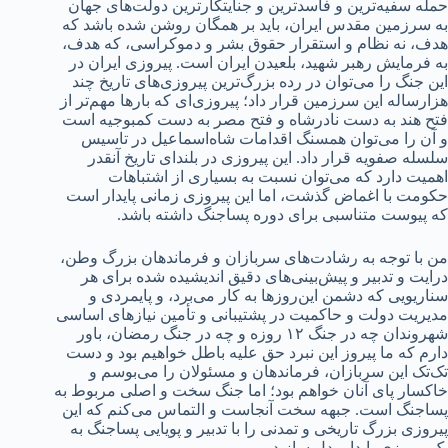
حمله سفیه‌ترین و فاسدترین و جنایتکارترین دولت‌های جهان
به سرزمین مقدس ایران، باید بر همگان روشن شده باشد که
هدف، نه نظام و استقرار حقوق بشر و دموکراسی، که هدف،
به فرمایش رهبر شهید، بلعیدن ایران است. پیروزی ایران در
این جنگ را می‌توان در رده بزرگ‌ترین پیروزی‌های تاریخ چند
هزارساله این سرزمین قرار داد؛ پیروزی‌ای که بارها مهم‌تر از
فتح هند به دست نادرشاه و فتح مصر به دست کمبوجیه است
و آن را می‌توان همسنگ اقدامات شاه‌اسماعیل در تاسیس
سلسله صفویه قرار داد. این پیروزی در بلندای تاریخ آنقدر
اهمیت دارد که می‌توان نسبت به بسیاری از اشتباهات
حکومت با اغماض گذشت، اما این پیروزی زمانی پایدار است
که پیوست متناسبی برای دوره پساجنگ داشته باشد.
من با توجه به رشادت‌های سربازان و فرماندهان بزرگ وطن،
درایت و تدبیر و پیش‌بینی‌های دقیق اندیشیده شده برای هر
سناریویی که دشمن این‌روزها به کار می‌برد، و پایمردی و
مدیریت دولت و حاکمیت در پشتیبانی و تأمین نیازهای اساسی
شهروندان چه در جنگ ۱۲ روزه و چه در جنگ رمضان، باور
دارم که ما پیروز این نبرد حق علیه باطل خواهیم بود و دست
تک‌تک این سربازان، فرماندهان و مسئولان را می‌بوسم و
خاکسار پای آنان خواهم بود؛ اما جنگ سخت و اصلی مربوط به
پساجنگ است. جبهه سخت آنجاست و التماس می‌کنم که این
پیروزی بزرگ تاریخی و تمدنی را با تدبیر و پویایی پساجنگ به
یک پیروزی پایدار بدل سازید.