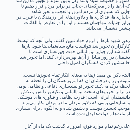
کشور و خصوصاً سپاه پاسداران بدبین شوند و تجویز ما این شد
که آن‌ها را در معرکه‌های حجاب در برابر مردم قرار دهیم تا
جایی که بسیاری از مردم امروز با تعجب و تحیر شاهد
جانبازی‌ها، فداکاری‌ها و دلاوری‌های این رزمندگان با غیرت در
برابر جنایات مهاجمان هستند و این را در تعارض با القائات
پیشین دشمنان می‌دانند.
رهبر شهید بارها از لزوم جهاد تبیین گفتند، ولی آنچه که توسط
کارگزاران تجویز شد نتوانست مانع سیاه‌نمایی‌ها شود. بارها
گفته شد این جوایز بین‌المللی جهت چهره‌سازی است تا
دشمنان در روز مبادا از آن‌ها بهره‌برداری کنند، اما تجویز شد
خانه‌نشین کردن کنشگران اصیل داخلی.
البته ذکر این مصداق‌ها به معنای انکار تمام تجویزها نیست.
نمونه بارز و درخشان آن که امروز همگان آن را لحظه به
لحظه درک می‌کنند تجویز توانمندسازی دفاعی و نظامی بومی
در برابر تحریم‌های سخت بین‌المللی و تکیه بر دانش و تلاش
دانشمندان ایرانی است؛ قدرت نظامی و فناوری‌های موشکی
و تسلیحاتی بومی که دلاور مردان ما در میدان بکار می‌برند
موجب تحسین دوست و دشمن شده و به الگویی برای بسیاری
از ملت‌ها و دولت‌ها بدل شده است.
علی‌رغم تمام موارد فوق، امروز با گذشت یک ماه از آغاز