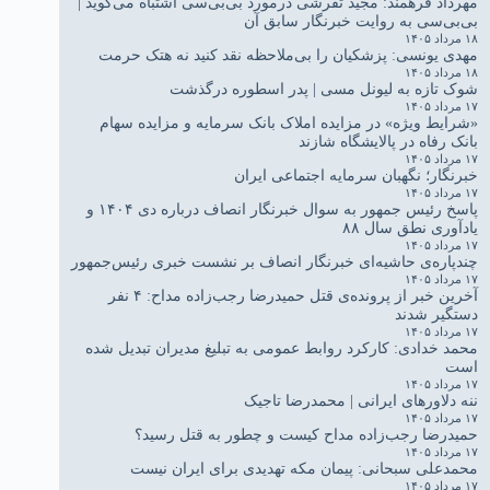
مهرداد فرهمند: مجید تفرشی درمورد بی‌بی‌سی اشتباه می‌گوید |
بی‌بی‌سی به روایت خبرنگار سابق آن
۱۸ مرداد ۱۴۰۵
مهدی یونسی: پزشکیان را بی‌ملاحظه نقد کنید نه هتک حرمت
۱۸ مرداد ۱۴۰۵
شوک تازه به لیونل مسی | پدر اسطوره درگذشت
۱۷ مرداد ۱۴۰۵
«شرایط ویژه» در مزایده املاک بانک سرمایه و مزایده سهام
بانک رفاه در پالایشگاه شازند
۱۷ مرداد ۱۴۰۵
خبرنگار؛ نگهبان سرمایه اجتماعی ایران
۱۷ مرداد ۱۴۰۵
پاسخ رئیس جمهور به سوال خبرنگار انصاف درباره دی ۱۴۰۴ و
یادآوری نطق سال ۸۸
۱۷ مرداد ۱۴۰۵
چندپاره‌ی حاشیه‌ای خبرنگار انصاف بر نشست خبری رئیس‌جمهور
۱۷ مرداد ۱۴۰۵
آخرین خبر از پرونده‌ی قتل حمیدرضا رجب‌زاده مداح: ۴ نفر
دستگیر شدند
۱۷ مرداد ۱۴۰۵
محمد خدادی: کارکرد روابط عمومی به تبلیغ مدیران تبدیل شده
است
۱۷ مرداد ۱۴۰۵
ننه دلاورهای ایرانی | محمدرضا تاجیک
۱۷ مرداد ۱۴۰۵
حمیدرضا رجب‌زاده مداح کیست و چطور به قتل رسید؟
۱۷ مرداد ۱۴۰۵
محمدعلی سبحانی: پیمان مکه تهدیدی برای ایران نیست
۱۷ مرداد ۱۴۰۵