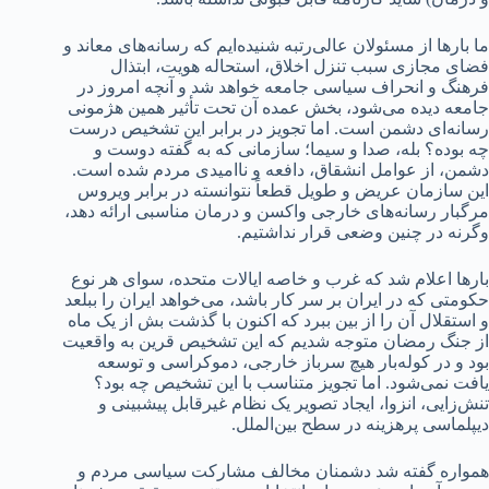
ما بارها از مسئولان عالی‌رتبه شنیده‌ایم که رسانه‌های معاند و
فضای مجازی سبب تنزل اخلاق، استحاله هویت، ابتذال
فرهنگ و انحراف سیاسی جامعه خواهد شد و آنچه امروز در
جامعه دیده می‌شود، بخش عمده آن تحت تأثیر همین هژمونی
رسانه‌ای دشمن است. اما تجویز در برابر این تشخیص درست
چه بوده؟ بله، صدا و سیما؛ سازمانی که به گفته دوست و
دشمن، از عوامل انشقاق، دافعه و ناامیدی مردم شده است.
این سازمان عریض و طویل قطعاً نتوانسته در برابر ویروس
مرگبار رسانه‌های خارجی واکسن و درمان مناسبی ارائه دهد،
وگرنه در چنین وضعی قرار نداشتیم.
بارها اعلام شد که غرب و خاصه ایالات متحده، سوای هر نوع
حکومتی که در ایران بر سر کار باشد، می‌خواهد ایران را ببلعد
و استقلال آن را از بین ببرد که اکنون با گذشت بش از یک ماه
از جنگ رمضان متوجه شدیم که این تشخیص قرین به واقعیت
بود و در کوله‌بار هیچ سرباز خارجی، دموکراسی و توسعه
یافت نمی‌شود. اما تجویز متناسب با این تشخیص چه بود؟
تنش‌زایی، انزوا، ایجاد تصویر یک نظام غیرقابل پیشبینی و
دیپلماسی پرهزینه در سطح بین‌الملل.
همواره گفته شد دشمنان مخالف مشارکت سیاسی مردم و