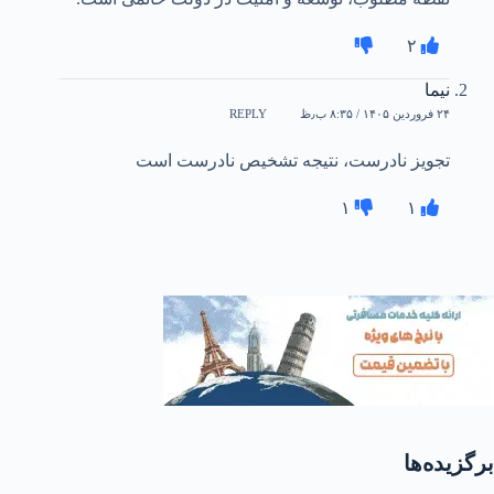
۲
نیما
۲۴ فروردین ۱۴۰۵ / ۸:۳۵ ب٫ظ
REPLY
تجویز نادرست، نتیجه تشخیص نادرست است‌
۱
۱
برگزیده‌ها