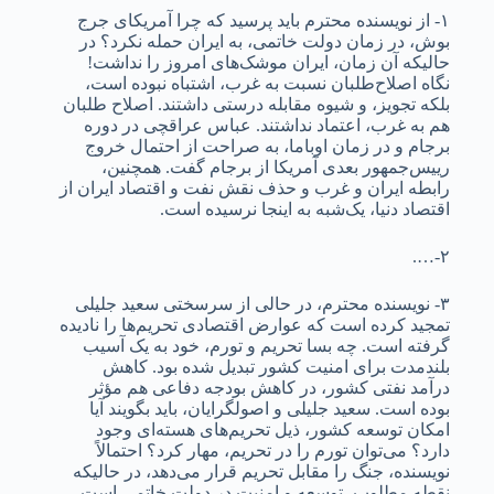
۱- از نویسنده محترم باید پرسید که چرا آمریکای جرج
بوش، در زمان دولت خاتمی، به ایران حمله نکرد؟ در
حالیکه آن‌ زمان، ایران موشک‌های امروز را نداشت!
نگاه اصلاح‌طلبان نسبت به غرب، اشتباه نبوده است،
بلکه تجویز، و شیوه مقابله درستی داشتند‌. اصلاح طلبان
هم به غرب، اعتماد نداشتند. عباس عراقچی در دوره
برجام و در زمان اوباما، به صراحت از احتمال خروج
رییس‌جمهور بعدی آمریکا از برجام گفت. همچنین،
رابطه ایران و غرب و حذف نقش نفت و اقتصاد ایران از
اقتصاد دنیا، یک‌شبه به اینجا نرسیده است.
۲-….
۳- نویسنده محترم، در حالی از سرسختی سعید جلیلی
تمجید کرده است که عوارض اقتصادی تحریم‌ها را نادیده
گرفته است. چه بسا تحریم و تورم، خود به یک آسیب
بلندمدت برای امنیت کشور تبدیل شده بود. کاهش
درآمد نفتی کشور، در کاهش بودجه دفاعی هم مؤثر
بوده است. سعید جلیلی و اصولگرایان، باید بگویند آیا
امکان توسعه کشور، ذیل تحریم‌های هسته‌ای وجود
دارد؟ می‌توان تورم‌ را در تحریم، مهار کرد؟ احتمالاً
نویسنده، جنگ را مقابل تحریم قرار می‌دهد، در حالیکه
نقطه مطلوب، توسعه و امنیت در دولت خاتمی است.