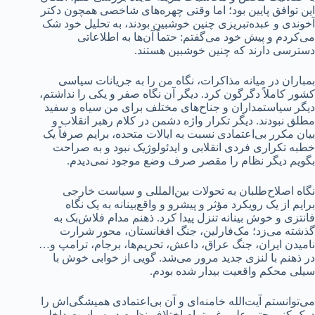
این توافق پایین بود؛ اما وقتی چهره‌های شاخصی همچون دکتر
آخوندی و عبده‌تبریزی چنین خوشبین بودند، به تحلیل خود شک
می‌کردم و پیش خود می‌گفتم: حتماً آن‌ها به اطلاعاتی
دسترسی دارند که چنین خوشبین هستند.
بمباران در میانه مذاکرات، نگاه من را به جریانات سیاسی
کشور کاملاً دگرگون کرد. دیگر آن نگاه صفر و یکی را نداشتم،
دیگر سیاستمداران و جناح‌های مختلف برای من سیاه و سفید
مطلق نبودند. دیگر تکرار واژه دشمن در کلام رهبر انقلاب و
بیان مکرر بی‌اعتمادی نسبت به ایالات متحده، برایم صرفاً یک
خطبه تکراری فردی انقلابی و ایدئولوژیک نبود و به صراحت
بگویم دیگر نظام را مقصر صرف وضع موجود نمی‌دیدم.
نگاه اصلاح‌طلبان به تحولات بین‌المللی و سیاست خارجی
برایم از یک رویکرد مؤثر و پیشرو و واقع‌بینانه به یک نگاه
فانتزی و خوش بینانه تنزل پیدا کرد. ذهنم مدام فلاش‌بک به
گذشته می‌زد؛ مک‌فارلین، جنگ افغانستان، محور شرارت
نامیدن ایران، جنگ عراق، داعش، تحریم‌ها، برجام، ترامپ و…
در ذهنم با لنزی جدید مرور می‌شد. گویی از خوابی خوش با
سیلی محکم واقعیت بیدار شده بودم.
می‌توانستم آیت‌الله خامنه‌ای و آن بی‌اعتمادی همیشگی‌اش را
درک کنم. حتی علی‌رغم تمام اختلاف نظرم در سیاست داخلی