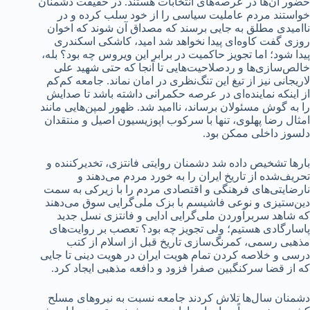
حضور آن‌ها در عرصه‌های انتخابات هستند. در حقیقت دشمنان
خواستند مردم عاملیت سیاسی را از خود سلب کرده و در
ناامیدی مطلق به جایی برسند که مصداق آن شوند که اخوان
روزی گفت کاوه‌ای پیدا نخواهد شد امید، کاشکی اسکندری
پیدا شود؛ اما تجویز حاکمیت در برابر این ویروس چه بود؟ بله،
خالص‌سازی‌ها و ردصلاحیت‌هایی تا آنجا که حتی شهید علی
لاریجانی نیز از تیغ این تنگ‌نظری در امان نماند. جامعه کم‌کم
از اینکه نماینده‌ای در عرصه حکمرانی داشته باشد تا صدایش
را به گوش مسئولان برساند، ناامید شد. ظهور لمپن‌هایی مانند
امثال رضا پهلوی، تنها با سرکوب اپوزیسیون اصیل و منتقدان
دلسوز داخلی ممکن بود.
بارها تشخیص داده شد دشمنان روایتی فانتزی، تخدیرکننده و
تحریف‌شده از تاریخ ایران را به خورد مردم می‌دهند و
نارضایتی‌های فرهنگی و اقتصادی مردم را با زیرکی به سمت
دین‌ستیزی و نوعی فاشیسم با بزک ملی‌گرایی سوق می‌دهند
که شاهد سربرآوردن ملی‌گرایی ادایی و فانتزی نسل جدید
پاسارگادی هستیم؛ ولی تجویز چه بود؟ تعصب بر روایت‌های
مذهبی رسمی، کمرنگ‌سازی تاریخ قبل از اسلام از کتب
درسی و خلاصه کردن تمام هویت ایران در هویت دینی تا جایی
که از قضا سرکنگبین صفرا فزود و دافعه مذهبی ایجاد کرد.
دشمنان سال‌ها تلاش کردند جامعه نسبت به نیروهای مسلح