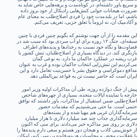
و سریع باور داشته‌ام. در کوتاه‌مدت و برهه‌هایی خاص شاید به
ضرورت هیجانات جوانی کنش‌هایی رادیکال از خود بروز داده
باشم، اما در بلندمدت خود را فردی اصلاح‌طلب به معنای عام
و آکادمیک آن، نه لزوماً با تعلق حزبی، تعریف می‌کنم.
این مقدمه را از آن جهت نوشتم که بگویم چنین فردی با چنین
سبقه‌ای، جنگ ۱۲ روزه برای او آب سردی بود که سبب شد در
قضاوت‌ها و نگاه خود نسبت به رخدادها و پدیده‌های اطراف
بازنگری کند. در دیدگاه بسیاری از اصلاح‌طلبان، تنش کشور با
غرب ریشه در عملکرد حاکمان ما دارد. به نوعی گمان
می‌کردیم این تنش‌زایی انتخاب حاکمان بوده و غرب به عنوان
مدافع دموکراسی و حقوق بشر با حسن‌نیت تعامل دارد و این
ایران است که حاضر نیست تن به قواعد بین‌المللی دهد.
پیش از جنگ دوازده روزه، طی آن مذاکرات اولیه وزیر امور
خارجه با نماینده ایالات متحده، بسیاری از چهره‌های شاخص
اصلاح‌طلبی ضمن استقبال از مذاکرات، باور داشتند که توافق
حتمی است. ما حتی می‌شنیدیم که مقدمات حضور
سرمایه‌گذاران غربی هم مهیا شده و از بسته‌های
سرمایه‌گذاری جذاب چند صد میلیارد دلاری تا هزار میلیارد
دلاری بر روی میز مذاکره خبر می‌دادند. برای منی که اکنون
از خوش‌بینی کاذب و هیجان دور هستم و سعی دارم پدیده‌ها را
با عقلانیت محض و محاسبات هزینه-فایده بررسی کنم، امکان