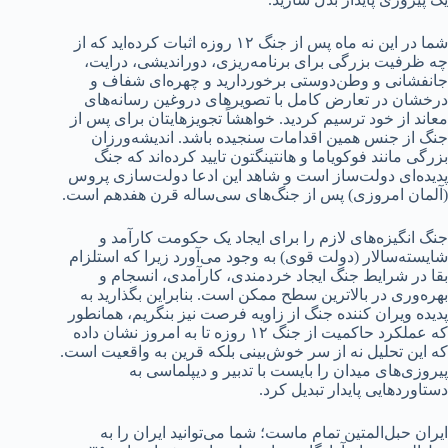
شما در این نه ماه پس از جنگ ۱۲ روزه اثبات کرده‌اید که از
چه ظرفیت بزرگی برای برنامه‌ریزی، دوراندیشی، درایت،
جانفشانی و وطن‌دوستی برخوردارید و چهره‌ای شفاف و
درخشان در تعارض کامل با تصویرهای دروغین رسانه‌های
معاند از خود ترسیم کردید. خواهشاً تجویزهایتان برای پس از
جنگ از جنس همین اقدامات سنجیده باشد. اندیشه‌ورزان
بزرگی مانند فوکویاما و هانتینگتون تایید کرده‌اند که جنگ
پدیده‌ای دولت‌ساز است و شاهد این ادعا دولت‌سازی پروس
(آلمان امروزی) پس از جنگ‌های سی‌ساله قرن هفدهم است.
جنگ انگیزه‌های لازم را برای ایجاد یک حکومت کارآمد و
شایسته‌سالار (دولت قوی) به وجود می‌آورد زیرا که استلزام
بقا در شرایط جنگ ایجاد خردمندی، کارآمدی، انسجام و
بهره‌وری در بالاترین سطح ممکن است. بنابراین بگذارید به
پدیده ویران کننده جنگ از زاویه فرصت نیز بنگریم، همانطور
که عملکرد حاکمیت از جنگ ۱۲ روزه تا به امروز نشان داده
که این تحلیل نه از سر خوش‌بینی بلکه قرین به واقعیت است.
پیروزی‌های میدان را بایست با تدبیر و دیپلماسی به
دستاوردهایی پایدار تبدیل کرد.
ایران حبل‌المتین تمام ماست؛ شما می‌توانید ایران را به