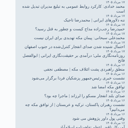
۱۷ مرداد ۱۴۰۵
محمد خدادی: کارکرد روابط عمومی به تبلیغ مدیران تبدیل شده
است
۱۷ مرداد ۱۴۰۵
ننه دلاورهای ایرانی | محمدرضا تاجیک
۱۷ مرداد ۱۴۰۵
حمیدرضا رجب‌زاده مداح کیست و چطور به قتل رسید؟
۱۷ مرداد ۱۴۰۵
محمدعلی سبحانی: پیمان مکه تهدیدی برای ایران نیست
۱۷ مرداد ۱۴۰۵
احتمال شنیده شدن صدای انفجار کنترل‌شده در جنوب اصفهان
۱۷ مرداد ۱۴۰۵
روزنامه‌نگاری ملی؛ درآمدی بر حقیقت‌نگاری ایرانی | ابوالفضل
فاتح
۱۶ مرداد ۱۴۰۵
منطق راهبردی پشت ائتلاف مکه | مصطفی نجفی
۱۶ مرداد ۱۴۰۵
نشست خبری رئیس‌جمهور پزشکیان فردا برگزار می‌شود
۱۶ مرداد ۱۴۰۵
توافق مکه امضا شد
۱۶ مرداد ۱۴۰۵
صدای بلند انفجار مسکو را لرزاند | ماجرا چه بود؟
۱۶ مرداد ۱۴۰۵
نشست رهبران پاکستان، ترکیه و عربستان | از توافق مکه چه
می‌دانیم؟
۱۶ مرداد ۱۴۰۵
وقتی پول داور پژوهش می شود
۱۶ مرداد ۱۴۰۵
آمریکا، ناقض اعظم تفاهم‌نامه اسلام‌آباد