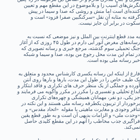
نگرش‌های آسیب زا و بلاموضوع در این مقطع مهم و تعیین
کننده‌ای است اما منش و روشی که صدا و سیما در پیش
گرفته به مثابه آن نقل «سرکنگبین صفرا فزود» است و
سکوت در برابر آن جایز نیست.
به مدد قطع اینترنت بین الملل و نیز موضعی که نسبت به
رسانه‌های مغرض آنور آبی دارم در طول ۴۵ روزی که از آغاز
جنگ تحمیلی سوم گذشته، مرجع خبری و رسانه تصویری که
در تمام این مدت محل رجوع من بوده، صدا و سیما و شبکه
خبر رسانه ملی بوده است.
فارغ از اینکه این رسانه یکسری کارشناس محدود و متعلق به
یک طیف خاص را در طول این مدت، بارها و بارها روی آنتن
آورده و جملگی از یک منظر حرف های تکراری و فاقد ابتکار و
ابداع تحلیلی و تفسیری را مکرر در مکرر واگویه می فرمایند و
جز یکی، دو نفر، مهمانان همیشگی و چهره‌های تکراری
برخوردار از تریبون یکطرفه رسانه ملی هستند و این نکته در
تنافر وجودی و مغایرت ماهیتی با مقوله «اتحاد مقدس» و
«وحدت ملی» و الزامات بدیهی آن است و به طور قطع یقین
فراگیری جذب مخاطب را آنهم در این مقطع کلیدی حاصل
نمی‌کند.