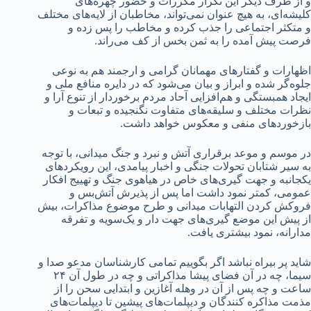
و از طرف دیگر این تکرار مکررات و حضور چهره‌های
کلیشه‌ای، به هیچ عنوان نمی‌تواند، مخاطبان از لایه‌های مختلف
و متکثر اجتماعی را جذب کرده و مخاطب را پس زده و
فرصت پیش آمده را به ثمن‌ بخس از کف می‌راند.
اظهارات و گفتارهای مهمانان گرامی و ارجمند هم به نوعی
جلوه‌گر شده و ابراز و بیان می‌شود که در دایره منافع ملی و
ایجاد همبستگی و هم‌افزایی آحاد مردم برخوردار از تنوع آرا و
نظرات مختلف و سلیقه‌های متفاوت نگنجیده و تبعات و
بازخوردهای منفی و معکوس خواهد داشت.
در موسم و موعد برقراری آتش و نبرد و جنگ میدانی، با توجه
به سیر شتابان تحولات جنگی و اخبار پیامدی، این رویکردهای
یکجانبه و جهت گیری‌های خاص در هیاهوی جنگ و تهییج افکار
عمومی، کمتر نمود داشت اما پس از پذیرش آتش‌بس و
فروکش کردن التهابات میدانی و طرح موضوع مذاکرات، بیش
از پیش این موضع گیری‌های جهت دار و یک‌سویه و تفرقه
مدارانه، نمود بیشتری یافت.
شاید پر بیراه نباشد اگر بگوییم تمامی کارشناسان مدعو صدا و
سیما، چه در آن فضای پیشا مذاکراتی و چه در طول آن ۲۴
ساعت و چه پس از آن در وهله آغازین و ابتدایی سحن را از
مذمت مذاکره کنندگان و دیپلمات‌های پیشین تا دیپلمات‌های