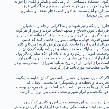
کنونی دستگاه دیپلماسی آغاز می‌کنند و تلنگر و لگدی را حواله
قبلی‌ها کرده و می گویند که این دوره تیم مذاکراتی فرق
می‌کرد و آنان نسبت به ادوار قبلی دچار ضعف و تسلیم و
سازش نبودند!
فارغ از اینکه رهبر شهید تیم مذاکراتی برجام را با عنوان
فرزندان غیور، شجاع و متعهد خطاب کردند و بدور از هرگونه
جهت گیری آنان فرزندان این ملت بودند که توانستند در برابر
شش قدرت جهانی، توافقی متوازن حاصل کنند که همین
دونالد ترامپ آن را فاجعه بارترین توافق تاریخ آمریکا و کلاه
بزرگ بر سر ایالات متحده خواند و در پیامد پاره کردن آن،
وضعیت کنونی را رقم زد و به ادعای او ۱۵۰ میلیارد دلار پول
ایران آزاد شد و غنی سازی که او مصر به صفر رساندن آن
است برای اولین بار در تاریخ به تایید شورای امنیت رسید و در
قالب قطعنامه مورد تایید قرار گرفت.
اگر که مورد تمجید و تحسین نباشد، بی گمان شایسته اینگونه
تخریب‌ها و تخطئه‌ها و یکسونگری‌ها نیست، آنچنان که
اسرائیلی ها به محض انتشار خبر استعفای ظریف، در پوست
خود نگنجیده و ابراز شور و شعف علنی پیرامون آن کردند.
حال رواست در این موقعیت حساس و کلیدی که کشور
نیازمند، اتحاد و همبستگی و همدلی فارغ از هر گرایش و منش