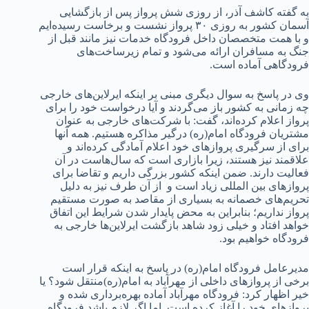
به گفته کاشف آذر، از روزی شش پرواز پس از بازگشایی
آسمان کشور به روزی ۳۰ پرواز نشست و برخاست رسیده‌ایم
و با همت متخصصان داخل فرودگاه خدمات نیز مانند قبل از
جنگ به مسافران ارائه می‌شود و تمام زیرساخت‌های
فرودگاهی آماده است.
وی در پاسخ به سوال دیگری مبنی بر اینکه ایرلاین‌های خارجی
چه زمانی به کشور باز می‌گردند و آیا درخواست خود را برای
پرواز اعلام کرده‌اند، گفت: با شرکت‌های خارجی به عنوان
مشتریان فرودگاه امام(ره) درگیر مذاکره هستیم. همه آنها
برای از سرگیری پروازهای خود اعلام آمادگی کرده‌اند و
علاقمند نیز هستند، زیرا بازاری است که سال‌هاست در آن
فعالیت دارند. ضمن اینکه کشور بزرگی داریم و تقاضا برای
پروازهای بین المللی زیاد است و از آن طرف نیز به دلیل
تحریم‌های خصمانه به بسیاری از مقاصد به صورت مستقیم
پرواز نداریم؛ بنابراین به محض پایدار شدن شرایط این اتفاق
خواهد افتاد و خیلی زود شاهد بازگشت ایرلاین‌ها خارجی به
فرودگاه خواهیم بود.
مدیرعامل فرودگاه امام(ره) در پاسخ به اینکه قرار است
برخی از پروازهای داخلی از مهرآباد به امام(ره)‌منتقل شود؟ یا
خیر اظهار کرد: فرودگاه مهرآباد آماده بهره‌برداری شده و
پروازهای خود را آغاز کرده است. اما اگر لازم باشد فرودگاه‌