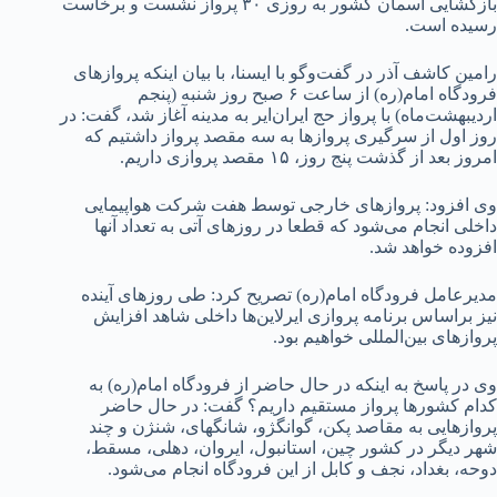
بازگشایی آسمان کشور به روزی ۳۰ پرواز نشست و برخاست
رسیده است.
رامین کاشف آذر در گفت‌وگو با ایسنا، با بیان اینکه پروازهای
فرودگاه امام(ره) از ساعت ۶ صبح روز شنبه (پنجم
اردیبهشت‌ماه) با پرواز حج ایران‌ایر به مدینه آغاز شد، گفت: در
روز اول از سرگیری پروازها به سه مقصد پرواز داشتیم که
امروز بعد از گذشت پنج روز، ۱۵ مقصد پروازی داریم.
وی افزود:‌ پروازهای خارجی توسط هفت شرکت هواپیمایی
داخلی انجام می‌شود که قطعا در روزهای آتی به تعداد آنها
افزوده خواهد شد.
مدیرعامل فرودگاه امام(ره) تصریح کرد: طی روزهای آینده
نیز براساس برنامه پروازی ایرلاین‌ها داخلی شاهد افزایش
پروازهای بین‌المللی خواهیم بود.
وی در پاسخ به اینکه در حال حاضر از فرودگاه امام(ره) به
کدام کشورها پرواز مستقیم داریم؟ گفت: در حال حاضر
پروازهایی به مقاصد پکن، گوانگژو، شانگهای، شنژن و چند
شهر دیگر در کشور چین، استانبول، ایروان، دهلی، مسقط،
دوحه، بغداد، نجف و کابل از این فرودگاه انجام می‌شود.