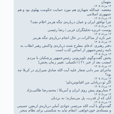
متهمان
۱۴ مرداد ۱۴۰۵
معتضد: عبدالله شهبازی هم مورد حمایت حکومت پهلوی بود و هم
جمهوری اسلامی
۱۴ مرداد ۱۴۰۵
چرا توافق ایران و عمان درباره‌ی تنگه هرمز اعلام نشد؟
۱۴ مرداد ۱۴۰۵
پوست خربزه تحلیلگران غربی | رضا رئیسی
۱۳ مرداد ۱۴۰۵
خبر تازه از مذاکرات در حال انجام درباره‌ی تنگه هرمز
۱۳ مرداد ۱۴۰۵
دفتر رهبری: ادعای مطرح شده درباره‌ی واکنش رهبر انقلاب به
نامه رئیس‌جمهور از اساس کذب است
۱۳ مرداد ۱۴۰۵
پخش گفت‌وگوی تلویزیونی رئیس‌جمهور پزشکیان با مردم:
امشب بعد از خبر ۲۱ [+تکمیلی: تغییر زمان پخش]
۱۳ مرداد ۱۴۰۵
ماجرای سر دادن شعار علیه آیت الله صادق شیرازی در کربلا چه
بود؟
۱۳ مرداد ۱۴۰۵
اگر تو دریادلی من اقیانوس‌دلم!
۱۳ مرداد ۱۴۰۵
۳ سناریوی پیش روی ایران و آمریکا | محمدرضا طالبی‌نژاد
۱۳ مرداد ۱۴۰۵
آنان که از قدرت، پل می‌سازند؛ نه نردبان
۱۳ مرداد ۱۴۰۵
گفت‌وگو با آیت الله مرتضی جوادی آملی درباره‌ی اربعین حسینی
و مسئله‌ی خون‌خواهی: انتقام نباید به شکستی برای نظام منجر