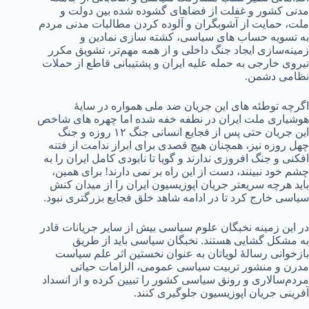
مدنی کشور و غفلت از فضاهای گشوده شده بین دولت و
ملت، حمایت از آشوبگران و آلوده کردن مطالبات مدنی مردم
به تسویه حساب های سیاسی، کشته سازی نمادین و
زمینه‌سازی ایجاد جنگ داخلی و از همه مهم‌تر، تشویق مکرر
نیروی خارجی به حمله علیه ایران و پشتیبانی قاطع از حملات
نظامی دشمن.
اگرچه توطئه های این جریان ضد ملی همواره در سایهٔ
هوشیاری ملت ایران در نطفه خفه شده اما چهره های شاخص
این جریان حتی پس از فجایع انسانی جنگ ۱۲ روزه و جنگ
چهل روزه نیز، همچنان هیچ قصدی برای ابراز ندامت از فتنه
افکنی و جنگ افروزی ندارند و گویا تا نابودی کامل ایران را به
چشم خود نبینند، دست از این راه بر نمی دارند! برای همین،
باید هرچه سریعتر جریان اپوزیسیون ایران را از میدان کنش
سیاسی خارج کرد تا در ادامه شاهد خلق فجایع بزرگتری نبود‌.
در این زمینه نخبگان علوم سیاسی بیش از سایر جریانات قادر
به مشکل گشایی هستند. نخبگان سیاسی باید از طریق
بازخوانی رسالهٔ لویاتان به عنوان نخستین اثر علم سیاست
مدرن و منشور تربیت سیاسی عمومی، الزامات حیاتی
مردم‌سالاری و رونق سیاسی کشور را تبیین کرده و از انسداد
آفرینی جریان اپوزیسیون جلوگیری کنند.