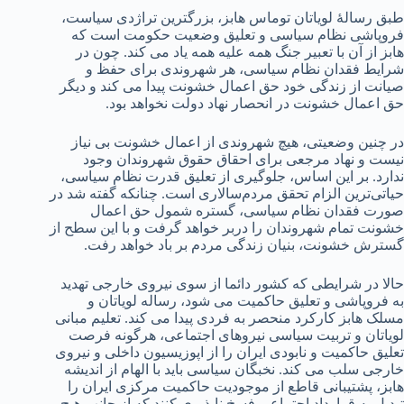
طبق رسالهٔ لویاتان توماس هابز، بزرگترین تراژدی سیاست،
فروپاشی نظام سیاسی و تعلیق وضعیت حکومت است که
هابز از آن با تعبیر جنگ همه علیه همه یاد می کند. چون در
شرایط فقدان نظام سیاسی، هر شهروندی برای حفظ و
صیانت از زندگی خود حق اعمال خشونت پیدا می کند و دیگر
حق اعمال خشونت در انحصار نهاد دولت نخواهد بود.
در چنین وضعیتی، هیچ شهروندی از اعمال خشونت بی نیاز
نیست و نهاد مرجعی برای احقاق حقوق شهروندان وجود
ندارد. بر این اساس، جلوگیری از تعلیق قدرت نظام سیاسی،
حیاتی‌ترین الزام تحقق مردم‌سالاری است. چنانکه گفته شد در
صورت فقدان نظام سیاسی، گستره شمول حق اعمال‌
خشونت تمام شهروندان را دربر خواهد گرفت و با این سطح از
گسترش خشونت، بنیان زندگی مردم بر باد خواهد رفت.
حالا در شرایطی که کشور دائما از سوی نیروی خارجی تهدید
به فروپاشی و تعلیق حاکمیت می شود، رساله لویاتان و
مسلک هابز کارکرد منحصر به فردی پیدا می کند‌.‌ تعلیم مبانی
لویاتان و تربیت سیاسی نیروهای اجتماعی، هرگونه فرصت
تعلیق حاکمیت و نابودی ایران را از اپوزیسیون داخلی و نیروی
خارجی سلب می کند. نخبگان سیاسی باید با الهام از اندیشه
هابز، پشتیبانی قاطع از موجودیت حاکمیت مرکزی ایران را
تبدیل به قرارداد اجتماعی فسخ ناپذیری کنند که از جانب هیچ