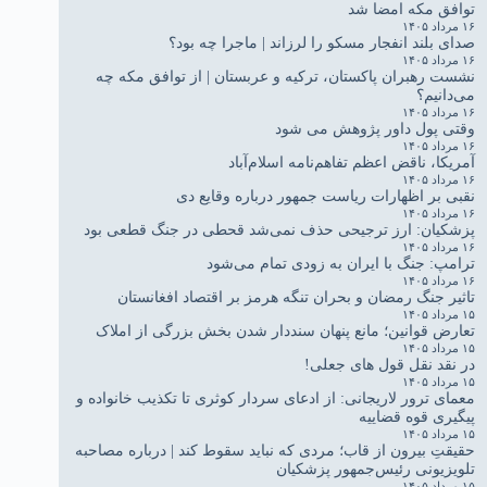
توافق مکه امضا شد
۱۶ مرداد ۱۴۰۵
صدای بلند انفجار مسکو را لرزاند | ماجرا چه بود؟
۱۶ مرداد ۱۴۰۵
نشست رهبران پاکستان، ترکیه و عربستان | از توافق مکه چه
می‌دانیم؟
۱۶ مرداد ۱۴۰۵
وقتی پول داور پژوهش می شود
۱۶ مرداد ۱۴۰۵
آمریکا، ناقض اعظم تفاهم‌نامه اسلام‌آباد
۱۶ مرداد ۱۴۰۵
نقبی بر اظهارات ریاست جمهور درباره وقایع دی
۱۶ مرداد ۱۴۰۵
پزشکیان: ارز ترجیحی حذف نمی‌شد قحطی در جنگ قطعی بود
۱۶ مرداد ۱۴۰۵
ترامپ: جنگ با ایران به زودی تمام می‌شود
۱۶ مرداد ۱۴۰۵
تاثیر جنگ رمضان و بحران تنگه هرمز بر اقتصاد افغانستان
۱۵ مرداد ۱۴۰۵
تعارض قوانین؛ مانع پنهان سنددار شدن بخش بزرگی از املاک
۱۵ مرداد ۱۴۰۵
در نقد نقل قول های جعلی!
۱۵ مرداد ۱۴۰۵
معمای ترور لاریجانی: از ادعای سردار کوثری تا تکذیب خانواده و
پیگیری قوه قضاییه
۱۵ مرداد ۱۴۰۵
حقیقتِ بیرون از قاب؛ مردی که نباید سقوط کند | درباره مصاحبه
تلویزیونی رئیس‌جمهور پزشکیان
۱۵ مرداد ۱۴۰۵