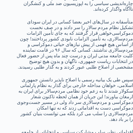
چاره‌اندیشی سیاسی را به اپوزیسیون ضد ملی و کنشگران
ناآگاه واگذار کرده‌اند‌.
متأسفانه در سال‌های اخیر بعضا کسانی در ایران سودای
تشکیل نظام مردم سالار را سر دادند و در صف نخست
دموکراسی‌خواهی قرار گرفتند که به جای تأمین الزامات
مردم‌سالاری، به تأمین الزامات نابودی کشور پرداختند! چون
از‌ اساس هیچ فهمی از پیش نیازهای حیاتی دموکراسی و
مردم‌سالاری نداشتند‌. کسانی که سال ۹۶ در قامت نماینده
کلیت جامعه مدنی ایران و درست چند ماه پس از حضور فعال
در انتخابات ریاست جمهوری، ناگهان و بدون هیچ توضیح
مشخصی از اصلاح طلبی عبور کردند و به گذار طلبی رسیدند.
سپس طی یک بیانیه رسمی با اصلاح ناپذیر دانستن جمهوری
اسلامی، خواهان مداخله خارجی برای گذار به نظام پارلمانی
سکولار شدند تا به زعم خود نظامی مردم‌سالار برای ایران به
ارمغان بیاورند! این جریان از همان لحظه تاکنون شعار
دموکراسی و مردم‌سالاری سر داد ولی در مسیر جست‌وجوی
دموکراسی دست به اقداماتی زدند که نه تنها امکان
مردم‌سالاری را سلب می کرد بلکه می توانست بنیان کشور
را بر باد دهد.
اقداماتی نظیر سلب مشارکت سیاسی و انتخاباتی از جامعه