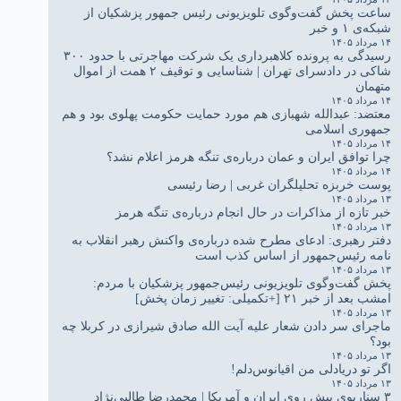
ساعت پخش گفت‌وگوی تلویزیونی رئیس جمهور پزشکیان از
شبکه‌ی ۱ و خبر
۱۴ مرداد ۱۴۰۵
رسیدگی به پرونده کلاهبرداری یک شرکت مهاجرتی با حدود ۳۰۰
شاکی در دادسرای تهران | شناسایی و توقیف ۲ همت از اموال
متهمان
۱۴ مرداد ۱۴۰۵
معتضد: عبدالله شهبازی هم مورد حمایت حکومت پهلوی بود و هم
جمهوری اسلامی
۱۴ مرداد ۱۴۰۵
چرا توافق ایران و عمان درباره‌ی تنگه هرمز اعلام نشد؟
۱۴ مرداد ۱۴۰۵
پوست خربزه تحلیلگران غربی | رضا رئیسی
۱۳ مرداد ۱۴۰۵
خبر تازه از مذاکرات در حال انجام درباره‌ی تنگه هرمز
۱۳ مرداد ۱۴۰۵
دفتر رهبری: ادعای مطرح شده درباره‌ی واکنش رهبر انقلاب به
نامه رئیس‌جمهور از اساس کذب است
۱۳ مرداد ۱۴۰۵
پخش گفت‌وگوی تلویزیونی رئیس‌جمهور پزشکیان با مردم:
امشب بعد از خبر ۲۱ [+تکمیلی: تغییر زمان پخش]
۱۳ مرداد ۱۴۰۵
ماجرای سر دادن شعار علیه آیت الله صادق شیرازی در کربلا چه
بود؟
۱۳ مرداد ۱۴۰۵
اگر تو دریادلی من اقیانوس‌دلم!
۱۳ مرداد ۱۴۰۵
۳ سناریوی پیش روی ایران و آمریکا | محمدرضا طالبی‌نژاد