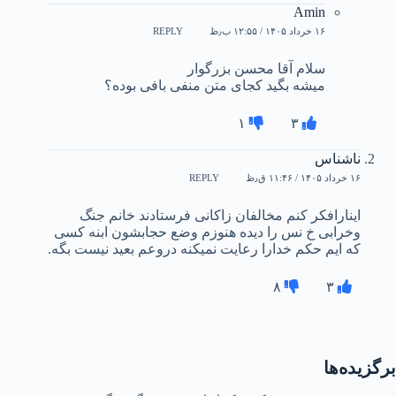
Amin
۱۶ خرداد ۱۴۰۵ / ۱۲:۵۵ ب٫ظ
REPLY
سلام آقا محسن بزرگوار
میشه بگید کجای متن منفی بافی بوده؟
۱
۳
ناشناس
۱۶ خرداد ۱۴۰۵ / ۱۱:۴۶ ق٫ظ
REPLY
اینارافکر کنم مخالفان زاکانی فرستادند خانم جنگ
وخرابی خ نس را دیده هنوزم وضع حجابشون ابنه کسی
که ایم حکم خدارا رعایت نمیکنه دروعم بعید نیست بگه.
۸
۳
برگزیده‌ها