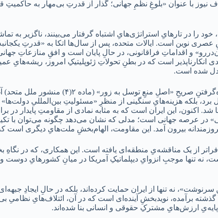
یوز با عنوان «بلوغِ نظمِ جهانی؛ گذار از قدرتِ بی‌مهار به حاکمیتِ قان
 خود را در تارهایِ استراتژی‌هایِ اشتباه گرفتار می‌بینند، ناگزیر به تم
ری نوین است. ایالات متحده، پس از سال‌ها اتکا به «قدرتِ یکجانبه» و 
ن‌دررو» و اقداماتِ فراقانونی، در حالِ پایان است و افقِ منازعاتِ جهان
ندی انکارناپذیر است که در بطنِ تحولاتِ ژئوپلیتیکِ امروز، ریشه‌هایِ 
بدل شده است.
نبردِ نامتعارفِ ایالات متحده علیهِ ایران، که با توجیهاتِ 
 برد، بلکه هزینه‌هایِ سنگینی از منظرِ «مسئولیتِ بین‌المللیِ دولت‌ها»
 شد. اکنون، این ایران است که به مثابه نمادی از مقاومتِ پایدار در برابر
در عرصه جهانی است؛ مدلی که نشان می‌دهد چگونه می‌توان با تکیه بر 
وزمندانه بیرون آمد. این مقاومت، الهام‌بخشِ ملت‌هایِ دیگری است که در
فراتر از یک مناقشه‌یِ منطقه‌ای یافته است. این همکاری، که در نگاهِ بخ
، نه تنها موجبِ انزوایِ دیپلماتیکِ آمریکا در میانِ کشورهایِ دوست و 
سرنوشت»، نه تنها از ایران حمایت کرده‌اند، بلکه در حالِ ایجادِ جبهه‌ای م
 گذشته برآمده، نویدبخشِ آینده‌ای است که در آن، ائتلاف‌هایِ نظامیِ بی
بر پایه‌یِ ارزش‌هایِ مشترکِ حقوقی و انسانی بنا شده‌اند.