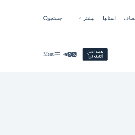
نصاف
استانها
بیشتر
جستجو
همه اخبار
Menu
[کلیک کن]