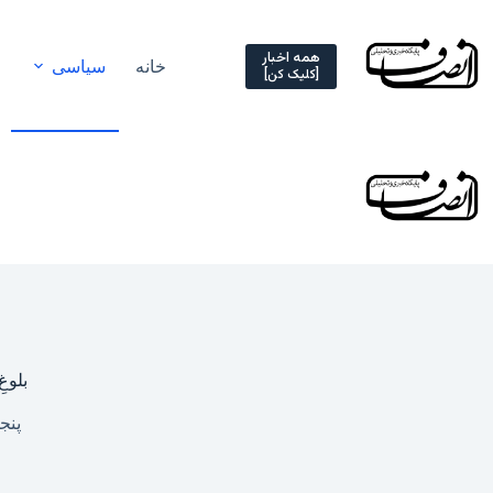
Ski
t
conten
همه اخبار
خانه
سیاسی
[کلیک کن]
بلوغ
پنجشنبه, ۱