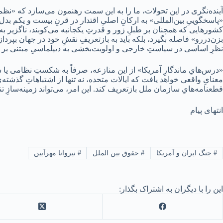
آینده‌نگری در این تحولات، ما را به این سمت رهنمون می‌سازد که «نظمِ 
کشورهایی که همچنان بر طبلِ زور و قدرتِ یکجانبه می‌کوبند، ناگزیر به تما
بزن‌دررو» فاصله بگیرد، بلکه باید به بازتعریفِ نقشِ خود در جهان بپردازد
نظرِ اساسی در سیاستِ خارجی و اولویت‌بخشی به دیپلماسیِ مبتنی بر 
«درس‌هایِ ماندگارِ آمریکا» از این منازعه، صرفاً به شکستِ نظامی 
معنایِ واقعی خواهد یافت که ایالات متحده، نه تنها از اشتباهاتِ گذشته‌ی
قطعنامه‌هایِ سازمان ملل بازتعریف کند. این امر، می‌تواند زمینه‌سازِ ت
انتهای پیام
#
جنگ ایران و آمریکا
#
حقوق بین الملل
#
نیروانا مهرآیین
این را با دیگران به اشتراک بگذار: