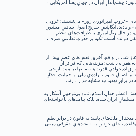
ون؛ چشم‌اندازِ ایران در جهانِ پسا-آمریکایی»
اشایِ «غروبِ امپراتوریِ زور» می‌نشینند؛ غروبی
نادیده‌انگاشتنِ صریحِ اصولِ بنیادینِ منشورِ
ی، در حالِ رنگ‌آمیزی با ظرافت‌هایِ «نظمِ
عمیقی دوانده است. تکیه بر قدرتِ نظامیِ صرف،
امنیتی و با نادیده‌گرفتنِ صریحِ «اصلِ منعِ توسل به زور» (ماده ۲(۴) منشور ملل متحد) آغاز شد، در واقع، آخرین نفس‌هایِ عصرِ پیش از
 به همراه داشت؛ هزینه‌هایی که فراتر از
ِ زیاده‌خواهیِ قدرت‌ها، نه تنها تمامیتِ ارضی
اصولِ قانون، اراده‌یِ ملی، و حمایتِ افکارِ
 برابرِ تهدیداتِ مشابه قرار دارند.
شِ اعظمِ جهانِ اسلام، نمادِ بی‌توجهیِ آشکار به
مسلمانِ ایران شده، بلکه پیامدهایِ ناخواسته‌ای
تحد از ملت‌هایِ پایبند به قانون در برابرِ نظمِ
‌قاعده، جایِ خود را به «اتحادهایِ حقوقیِ مبتنی