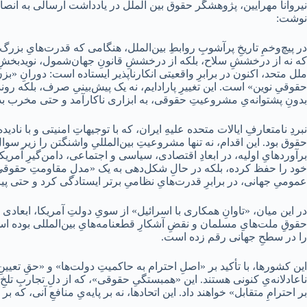
نیروانا مهرآیین، پژوهشگر حقوق بین الملل در یادداشت ارسالی به انصاف ن
نوشت:
در پیچ‌وخمِ تاریخِ پرآشوبِ روابطِ بین‌الملل، هنگامی که قدرت‌هایِ بزرگ،
که نه از درخششِ سلاح، بلکه از درخششِ قانونِ جهان‌شمول، نویدبخشِ عص
ملل متحد، اکنون در برابرِ واقعیتی انکارناپذیر ایستاده است: دورانِ «بز
حقوقیِ نوین» است. این تغییرِ پارادایم، نه یک پیش‌بینیِ صرف، بلکه رو
بدونِ پشتوانه‌یِ مشروعیتِ حقوقی، به ابزاری ناکارآمد و حتی مخرب 
حقوق بود. این اقدام، نه تنها مشروعیتِ بین‌المللیِ واشنگتن را زیر سوال
برآوردهایِ اولیه، در ابعادِ اقتصادی، سیاسی و اجتماعی، دامن‌گیرِ آمریکا
خود را حفظ کرده، بلکه در حالِ شکل‌دهی به یک «مدلِ مقاومتِ حقوقی» 
عمومیِ جهانی، در برابرِ قدرت‌هایِ نظامیِ برتر ایستادگی کرد و حتی پیر
در این میان، «تاوانِ همکاری با اسرائیل» از سویِ دولتِ آمریکا، ابعادی 
حقوقِ ملت‌هایِ مسلمان و نقضِ آشکارِ قطعنامه‌هایِ بین‌المللی بوده است
را در سطحِ جهانی رقم زده است.
این کشورها، با تأکید بر «اصلِ احترام به حاکمیتِ دولت‌ها» و «حقِ تعیینِ 
ناعادلانه‌یِ کنونی هستند. این «همبستگیِ حقوقی»، که از دلِ تجاربِ تلخِ
بر احترامِ متقابل» خواهند داد. این اتحادها، نه بر پایه‌یِ منافعِ آنی، که 