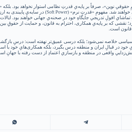
حقوقیِ نوین»، صرفاً بر پایه‌یِ قدرتِ نظامی استوار نخواهد بود. بلکه 
«پاسخگوییِ بین‌المللی» به ارکانِ اصلیِ اقتدار در قرنِ بیست و یکم بد
شایِ افولِ تدریجیِ جایگاهِ خود در صحنه‌یِ جهانی خواهند بود. ایالات مت
؛ نقشی که بر پایه‌یِ همکاری، احترام به قانون، و حمایت از حقوقِ بین‌ال
قانون است.
یا سیاسی خلاصه نمی‌شود؛ بلکه درسی عمیق‌تر نهفته است: درسِ بازگش
ِ خود در قبالِ ایران و منطقه درس بگیرد، بلکه همکاری‌هایِ خود با اسرائ
نش‌زداییِ واقعی در منطقه و بازسازیِ اعتمادِ از دست رفته با جهانِ اسل