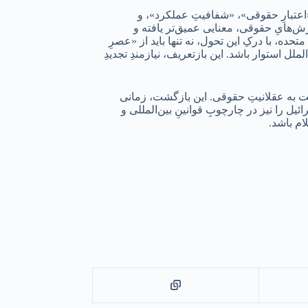
«اعتبارِ حقوقی»، «شفافیتِ عملکرد»، و
ل خواهند شد. مفهومِ «قدرتِ نرم» (Soft Power) در سایه‌یِ پایبندی به ارزش‌هایِ حقوقی، معنایی عمیق‌تر یافته و
حده، با درکِ این تحول، نه تنها باید از «عصرِ
ملل استوار باشد. این بازتعریف، نیازمندِ تجدیدِ
ت به عقلانیتِ حقوقی. این بازگشت، زمانی
یل را نیز در چارچوبِ قوانینِ بین‌المللی و
ام باشد.