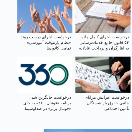
درخواست اجرای کامل ماده
درخواست اجرای درست روند
۵۴ قانون جامع خدمات‌رسانی
«نظام پاره‌وقت آموزشی»
به ایثارگران و پرداخت عادلانه
تمامی کانون‌ها
رفاهیات و مزایای مناسبتی به
خانواده‌های شهدا
درخواست افزایش مزایای
درخواست جایگزین شدن
جانبی حقوق بازنشستگان
برنامه «فوتبال ۳۶۰» به جای
تأمین اجتماعی
«فوتبال برتر» در صداوسیما