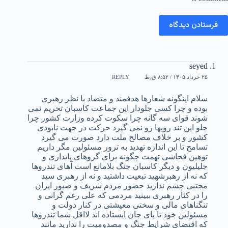
فرستادن دیدگاه
seyed
۲۵ خرداد ۱۴۰۵ / ۸:۵۲ ق٫ظ
REPLY
سلام اینگونه شعارها هدفمند و متضاد با نظر رهبری
بوده و چرا کسی جلودار این جماعت کاسبان تحریم نمی
شوند قوای سه گانه چرا سکوت کرده وزارت کشور چرا
جلو این تند رویها رو نمی گیرد حرکت در جهت نابودی
کشور و بر خلاف مصالح ملت دارد صورت می گیرد
تسامح تا این اندازه تهدید به ترور مسئولین مگر داریم
توهین فحاشی تهمت چگونه برای گروهای پایداری و
جلیلیون و دیگر کاسبان جنگ بلامانع است آهای تندروها
که نه از رهبرشهید تبعیت داشتید و نه از رهبری سید
مجتبی چشم ندارید حضور مردم شریف و صبور ایران
را در کنار رهبری ببینید مردمی که علی رغم گرانی و
تنگناهای مالی و سختی معیشتی در کنار دولت و
مسئولین خود تا پای جان ایستاده اند لااقل شما تندروها
که اقتضای شرایط جنگ و مصدومیت را ندارید مانند