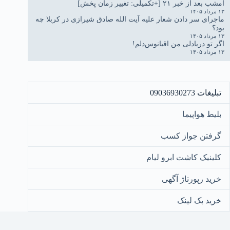
امشب بعد از خبر ۲۱ [+تکمیلی: تغییر زمان پخش]
۱۳ مرداد ۱۴۰۵
ماجرای سر دادن شعار علیه آیت الله صادق شیرازی در کربلا چه
بود؟
۱۳ مرداد ۱۴۰۵
اگر تو دریادلی من اقیانوس‌دلم!
۱۳ مرداد ۱۴۰۵
تبلیغات 09036930273
بلیط هواپیما
گرفتن جواز کسب
کلینیک کاشت ابرو لیام
خرید رپورتاژ آگهی
خرید بک لینک