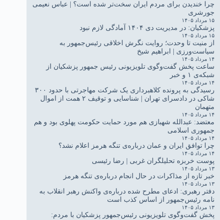
چرا خندیدن برای مردم ایران سخت‌تر شده است؟ | عباس نعیمی
جورشری
۱۵ مرداد ۱۴۰۵
پزشکیان: در مدیریت دی ۱۴۰۴ آمادگی لازم نبود
۱۵ مرداد ۱۴۰۵
از منیت تا وحدت؛ روایت نگرش اخلاقی رئیس‌جمهور به
سیاست‌ورزی | ابراهیم شیخ
۱۴ مرداد ۱۴۰۵
ساعت پخش گفت‌وگوی تلویزیونی رئیس جمهور پزشکیان از
شبکه‌ی ۱ و خبر
۱۴ مرداد ۱۴۰۵
رسیدگی به پرونده کلاهبرداری یک شرکت مهاجرتی با حدود ۳۰۰
شاکی در دادسرای تهران | شناسایی و توقیف ۲ همت از اموال
متهمان
۱۴ مرداد ۱۴۰۵
معتضد: عبدالله شهبازی هم مورد حمایت حکومت پهلوی بود و هم
جمهوری اسلامی
۱۴ مرداد ۱۴۰۵
چرا توافق ایران و عمان درباره‌ی تنگه هرمز اعلام نشد؟
۱۴ مرداد ۱۴۰۵
پوست خربزه تحلیلگران غربی | رضا رئیسی
۱۳ مرداد ۱۴۰۵
خبر تازه از مذاکرات در حال انجام درباره‌ی تنگه هرمز
۱۳ مرداد ۱۴۰۵
دفتر رهبری: ادعای مطرح شده درباره‌ی واکنش رهبر انقلاب به
نامه رئیس‌جمهور از اساس کذب است
۱۳ مرداد ۱۴۰۵
پخش گفت‌وگوی تلویزیونی رئیس‌جمهور پزشکیان با مردم: