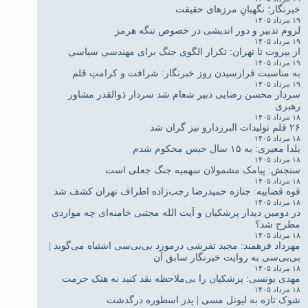
خبرنگار؛ نگهبانِ مرزهای حقیقت
۱۹ مرداد ۱۴۰۵
لزوم تدبیر و دور اندیشی در خصوص تنگه هرمز
۱۹ مرداد ۱۴۰۵
از بیروت تا تهران: تکرار الگوی جنگ برای مهندسی سیاسی
۱۹ مرداد ۱۴۰۵
به مناسبت فرارسیدن روز خبرنگار: شرافت و کرامتِ قلم
۱۹ مرداد ۱۴۰۵
سردار محسن رضایی دبیر شعام شد سردار ذوالقدر مشاور
رهبری
۱۸ مرداد ۱۴۰۵
۲۶ قلم تولیدات البرزدارو نیز گران شد
۱۸ مرداد ۱۴۰۵
یلدا معیری: به ۱۵ سال حبس محکوم شدم
۱۸ مرداد ۱۴۰۵
سنجش: پیامک مشمولان سهمیه جنگ جعلی است
۱۸ مرداد ۱۴۰۵
قوه قضاییه: جنازه حمیدرضا رجب‌زاده اطراف تهران کشف شد
۱۸ مرداد ۱۴۰۵
در دومین دیدار پزشکیان و آیت الله مجتبی خامنه‌ای چه مواردی
مطرح شد؟
۱۸ مرداد ۱۴۰۵
مهرداد فرهمند: مجید تفرشی درمورد بی‌بی‌سی اشتباه می‌گوید |
بی‌بی‌سی به روایت خبرنگار سابق آن
۱۸ مرداد ۱۴۰۵
مهدی یونسی: پزشکیان را بی‌ملاحظه نقد کنید نه هتک حرمت
۱۸ مرداد ۱۴۰۵
شوک تازه به لیونل مسی | پدر اسطوره درگذشت