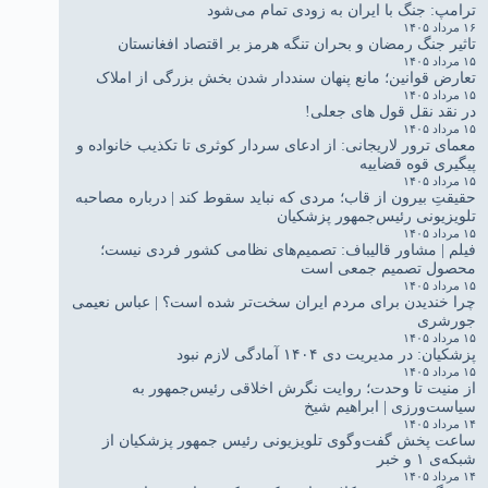
ترامپ: جنگ با ایران به زودی تمام می‌شود
۱۶ مرداد ۱۴۰۵
تاثیر جنگ رمضان و بحران تنگه هرمز بر اقتصاد افغانستان
۱۵ مرداد ۱۴۰۵
تعارض قوانین؛ مانع پنهان سنددار شدن بخش بزرگی از املاک
۱۵ مرداد ۱۴۰۵
در نقد نقل قول های جعلی!
۱۵ مرداد ۱۴۰۵
معمای ترور لاریجانی: از ادعای سردار کوثری تا تکذیب خانواده و
پیگیری قوه قضاییه
۱۵ مرداد ۱۴۰۵
حقیقتِ بیرون از قاب؛ مردی که نباید سقوط کند | درباره مصاحبه
تلویزیونی رئیس‌جمهور پزشکیان
۱۵ مرداد ۱۴۰۵
فیلم | مشاور قالیباف: تصمیم‌های نظامی کشور فردی نیست؛
محصول تصمیم جمعی است
۱۵ مرداد ۱۴۰۵
چرا خندیدن برای مردم ایران سخت‌تر شده است؟ | عباس نعیمی
جورشری
۱۵ مرداد ۱۴۰۵
پزشکیان: در مدیریت دی ۱۴۰۴ آمادگی لازم نبود
۱۵ مرداد ۱۴۰۵
از منیت تا وحدت؛ روایت نگرش اخلاقی رئیس‌جمهور به
سیاست‌ورزی | ابراهیم شیخ
۱۴ مرداد ۱۴۰۵
ساعت پخش گفت‌وگوی تلویزیونی رئیس جمهور پزشکیان از
شبکه‌ی ۱ و خبر
۱۴ مرداد ۱۴۰۵