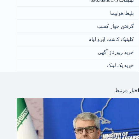
تبلیغات 09036930273
بلیط هواپیما
گرفتن جواز کسب
کلینیک کاشت ابرو لیام
خرید رپورتاژ آگهی
خرید بک لینک
اخبار مرتبط