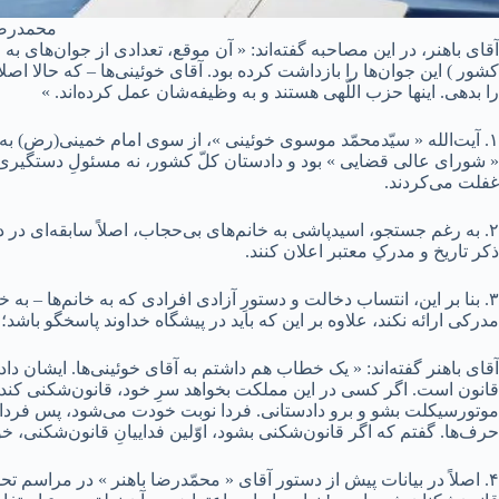
محمدرضا
آقای باهنر، در این مصاحبه گفته‌اند: « آن موقع، تعدادی از جوان‌های 
کشور ) این جوان‌ها را بازداشت کرده بود. آقای خوئینی‌ها – که حالا اص
را بدهی. اینها حزب اللّهی هستند و به وظیفه‌شان عمل کرده‌اند. »
۱. آیت‌الله « سیّدمحمّد موسوی خوئینی »، از سوی امام خمینی(رض)
« شورای عالی قضایی » بود و دادستان کلّ کشور، نه مسئولِ دستگیری یا 
غفلت می‌کردند.
ذکر تاریخ و مدرکِ معتبر اعلان کنند.
۳. بنا بر این، انتساب دخالت و دستورِ آزادی افرادی که به خانم‌ها – 
مدرکی ارائه نکند، علاوه بر این که باید در پیشگاه خداوند پاسخگو ب
آقای باهنر گفته‌اند: « یک خطاب هم داشتم به آقای خوئینی‌ها. ایشان د
قانون است. اگر کسی در این مملکت بخواهد سرِ خود، قانون‌شکنی کند؛ فر
حرف‌ها. گفتم که اگر قانون‌شکنی بشود، اوّلین فداییانِ قانون‌شکنی، خ