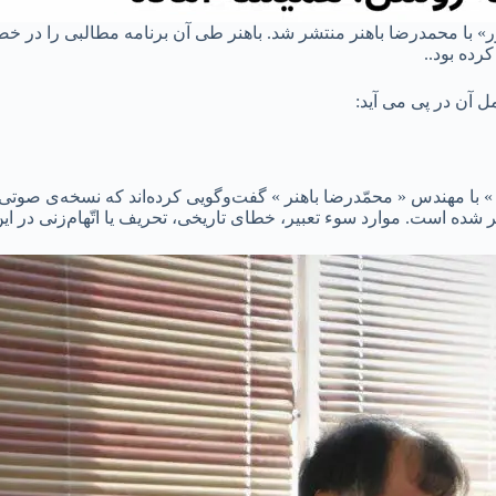
سال ۱۴۰۱ گفت و گوی برنامه «حضور» با محمدرضا باهنر منتشر شد. باهنر طی آن برنامه م
ده بود..
ل آن در پی می آید:
ان » با مهندس « محمّدرضا باهنر » گفت‌وگویی کرده‌اند که نسخه‌ی صو