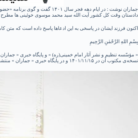
جماران نوشت : در ایام دهه فجر 
دادستان وقت کل کشور آیت الله سید محمد موسوی خوئینی ها مطرح کر
اکنون فرزند ایشان در پاسخی به این ادعاها پاسخ داده است که متن کام
بِسْمِ اللهِ الرَّحْمٰنِ الرَّحِیمِ
« مؤسّسه‌ تنظیم و نشر آثار امام خمینی(ره) » و پایگاه خبری « جمار
نسخه‌ی مکتوب آن در ۱۴۰۱/۱۱/۱۵ و در پایگاه خبری « جماران » منتشر شده است. موارد سوء تعبیر، خطای تاریخی، تحریف یا اتّهام‌زنی در این گفتگو کم نیست.