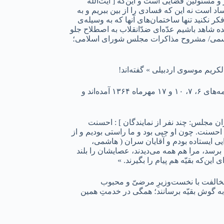
 مسئولین قضایی است و این‌که [ آیت‌الله
د است نه این که فسادی را از بین ببریم و به
ر نکنید تنها ساختمان‌های آنها که به وسیله‌ی
ه شاهد باشیم عدّه‌ای ضدّانقلاب به اصطلاح جلو
امه رسمی/ مشروح مذاکرات مجلس شورای اسلامی؛
کریم موسوی اردبیلی » گفته‌اند!
۵. اشاره‌ و انتقادی که در نطق پیش از دستورِ آن تحلیف، به بیانات و بخشنامه‌های دادستان کلّ کشور شده، ناظر به مطالبی است که در روزنامه‌های ۶، ۷، ۱۰ و ۱۷ مهرماه ۱۳۶۴ آمده‌اند و
 مجلس: چند نفر از نمایندگان ] : احسنت
احسنت. چون او چپی بود و ما راستی بودیم و از
ی ایستاده بودم و آقایان سران ( هاشمی،
حضرت آیت‌الله خامنه‌ای( حفظه الله )، ایشان هم زِبِل، حدود ۱۰ متر مانده بود به من برسد، مرا هم همه می‌دیدند، عصایشان را بلند
ین‌که بقیّه هم پیام را بگیرند. »
ا مخالفت با نخست‌وزیرِ مرضیّ و محبوب
 به گوش بقیّه برسانند؛ همگی در خدمتِ همین