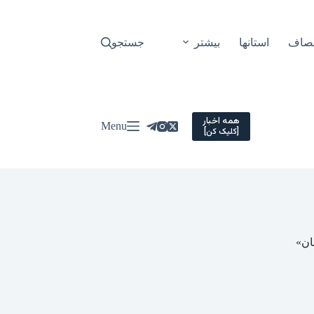
نصاف
استانها
بیشتر
جستجو
همه اخبار
Menu
[کلیک کن]
ان»