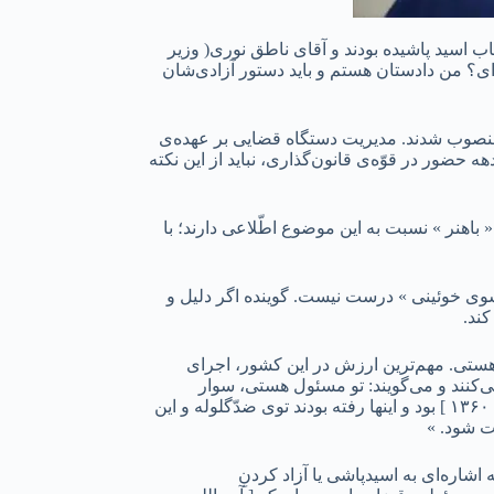
اب اسید پاشیده بودند و آقای ناطق نوری( وزیر
ه‌ای؟ من دادستان هستم و باید دستور آزادی‌شان
منصوب شدند. مدیریت دستگاه قضایی بر عهده‌ی
حضور در قوّه‌ی قانون‌گذاری، نباید از این نکته
ً سابقه‌ای در دوران امام(رض) ندارد. هرچند تغییری در موضع نمی‌‎دهد، ولی اگر آقای « باهنر » نسبت به این موضوع اطّلاعی دارند؛ با
 موسوی خوئینی » درست نیست. گوینده اگر دلیل و
ند.
اب هستی. مهم‌ترین ارزش در این کشور، اجرای
می‌کنند و می‌گویند: تو مسئول هستی، سوار
موتورسیکلت بشو و برو دادستانی. فردا نوبت خودت می‌شود، پس فردا نوبت دیگری می‌شود. خوب بعد از جریانات هفت تیر و هشت شهریور [ ۱۳۶۰ ] بود و اینها رفته بودند توی ضدّگلوله و این
ت شود. »
۴. اصلاً در بیانات پیش از دستور آقای « محمّدرضا باهنر » در مراسم تحلیف، نه خطابی به آیت‌الله « سیّدمحمّد موسوی خوئینی » وجود دارد و نه اشاره‌‎ای به اسیدپاشی یا آزاد کردنِ