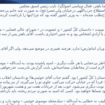
 باهنر، فعال سیاسی اصولگرا، نایب رئیس اسبق مجلس
به اصطلاح حزب‌اللّهی درخیابان ولی‌عصر(عج)، به صورت چند خانم بی‌حج
لاح‌طلب شده‌اند – به وزیر کشور گفته بود که چرا اینها را بازداشت کرد
 به سِمت « دادستان کلّ کشور » و عضویت در « شورای عالی قضایی » 
آزادیِ اشخاص بود و نه چنین اختیاری داشت. آقای باهنر پس از سه دهه 
۲. به رغم جستجو، اسیدپاشی به خانم‌های بی‌حجاب، اصلا
به خاطر بی‌حجابی یا هر علّت دیگری – اسید پاشیده بودند، به آیت‌الله «
اشد؛ لازم است از مخاطبان مصاحبه‌اش، بابت گزارش نادرست عذرخواهی ک
ادستان [ کلّ کشور ] بود. گفتم جناب آقای خوئینی‌ها! تو دادستان انقل
دا که در خیابان حرکت ‌می‌کنی، جلوی تو را می‌گیرند، از بنز پیاده‌‌ 
ود شماها خواهید بود. کسی که اسید به صورتِ مردم ریخته، باید بازداش