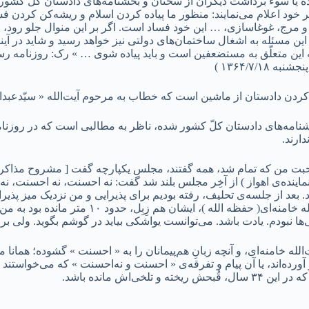
ه یا سوء برداشت دیگران از سخنان و بخشنامه‌های دادستان کلّ کشور و
ود اعلام می‌نمایند: منظور ما پیاده کردن اسلام و ریشه‌کن کردن فسا
 و مرج، غوغاسازی، … این خود فساد است. اگر بر این منوال جلو رود، فک
ین مسئله به اشغال ساختمان‌های دولتی نیز خواهد رسید و شاید در آیند
ند که این متعلّق به مستضعفین است و باید پیاده شوی … » رک: روزن
ه کردن دادستان از ماشین است که خطاب به مرحوم آیت‌الله « سیّدعبدال
صحبت من که تمام شد، همه گفتند، مجلس یکپارچه گفت [ مشروح مذاکران
نده‌ی اهواز ) از آخِر مجلس بلند شد گفت: نه احسنت، نه احسنت، نه 
 از جلسه‌ی تحلیف، رفته بودیم برای پذیرایی و من نزدیک میز پذیرای
خامنه‌ای، موسوی اردبیلی و خوئینی‌ها ) داشتند می‌آمدند. 
ا نبودم. یادت باشد. می‌توانست یواشکی بیاید در گوشم بگوید. ولی برای ا
لله خامنه‌ای، و آنچه زبانِ هم‌پیمانان را به « احسنت » گشوده؛ همان
رده‌اند، یا آن پیام و تفرقه‌ی « احسنت و نه‌احسنت » که می‌خواستند