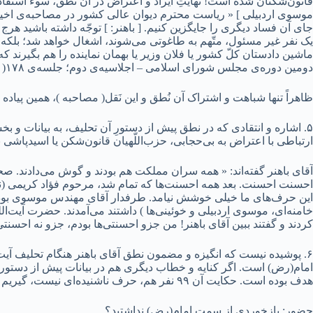
قانون‌شکنان شده است! نهایتِ ایراد و اعتراض در آن نطق، سوء استفاد
موسوی اردبیلی ] « ریاست محترم دیوان عالی کشور در مصاحبه‌ی اخیر خ
جای آن فساد دیگری را جایگزین کنیم. [ باهنر: ] توجّه داشته باشید هرج
یک نفر غیر مسئول، متّهم به طاغوتی می‌شوند، اشغال خواهد شد؛ بلکه ا
ماشین دادستان کلّ کشور یا فلان وزیر یا بهمان نماینده را هم بگیر
دومین دوره‌ی مجلس شورای اسلامی – اجلاسیه‌ی دوم؛ جلسه‌‌ی ۱۷۸( پنجشنبه ۱۳۶۴/۷/۱۸ )
ظاهراً تنها شباهت و اشتراک آن نُطق و این نَقل( مصاحبه )، همین پیاد
ارتباطی با اعتراض به بی‌‎حجابی، حزب‌اللّهیان قانون‌شکن یا اسیدپاشی ندارند.
آقای باهنر گفته‌اند: « همه سران مملکت هم بودند و گوش می‌دادند. 
احسنت احسنت. بعد همه احسنت‌ها که تمام شد، مرحوم فؤاد کریمی (نمای
این حرف‌های ما خیلی خوشش نیامد. طرفدار آقای مهندس موسوی بود. بعد
کردند و گفتند ببین آقای باهنر! من جزو احسنتی‌ها بودم، جزو نه احسنتی‌ه
۶. پوشیده نیست که انگیزه و مضمون نطق آقای باهنر هنگام تحلیف آیت‌ا
امام(رض) است. اگر کنایه و خطاب دیگری هم در بیانات پیش از دستور آو
هدف بوده است. حکایت آن ۹۹ نفر هم، حرف ناشنیده‌ای نیست، گیریم که در این ۳۴ سال، قُبحش ریخته و تلخی‌اش مانده باشد.
حضور: بازخوردی از سمتِ امام(رض) نداشتید؟