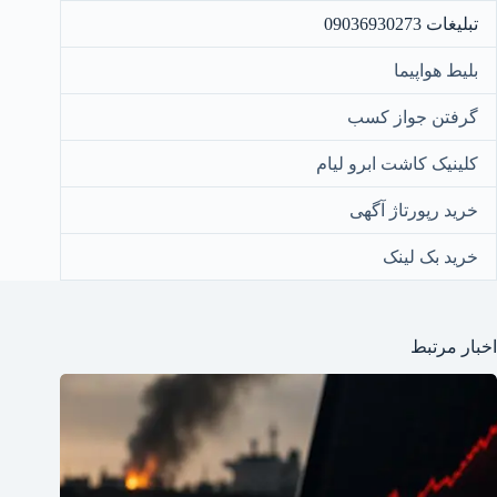
تبلیغات 09036930273
بلیط هواپیما
گرفتن جواز کسب
کلینیک کاشت ابرو لیام
خرید رپورتاژ آگهی
خرید بک لینک
اخبار مرتبط