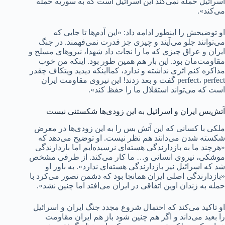
اسرائیل حمله نمی‌کند این اسرائیل است که به سوریه حمله
می‌کند».
او توضیحش را اینطور ادامه داد: «این آدم‌ها تا جایی که
می‌توانند جلو می‌آیند و چیزی جز قدرت نمی‌فهمند. در جنگ
ایران و عراق چیزی که ما را نجات داد شهدا، نیروهای مسلح و
مقاومت‌مان بود. این بار هم همین طور بود. اینکه من خوب
مذاکره کنم اثری نداشته و ندارد، کمااینکه دیدید ویتکاف چقدر
perfect، perfect گفت و بعد زدند! این نیروی مقاومت ایران
است که می‌تواند استقلال ما را حفظ کند».
آتش‌بس ایران و اسرائیل به این زودی‌ها شکستنی نیست
ملکی با کسانی که این آتش بس را به این زودی‌ها در معرض
شکسته شدن می‌دانند هم نظر نیست. او توضیح می‌دهد که
«هرچند ما به بازدارندگی هسته‌ای نرسیده‌ایم اما بازدارندگی
موشکی، نیروی انسانی و… ما کار می‌کند. از طرفی مشخص
شد که اسرائیل نیز بازدارندگی هسته‌ای ندارد». به باور او
«بازدارندگی اصلی ایران همانجا بود که دشمن تصور می‌کرد با
حمله به زندان اوین اتفاقی در ایران می‌افتد اما چنین نشد».
او تاکید می‌کند که احتمال شروع مجدد جنگ ایران و اسرائیل
را بعید می‌داند و اگر هم چنین شود باز هم ایران مقاومت