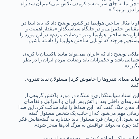
«چرا ما به جای سر به سد کوبیدن تلاش نمی‌کنیم آن سدِ راه
را دور بزنیم؟!»
او با مثال ساختن هواپیما در کشور توضیح داد که باید ابتدا در
مقیاس حکمرانی و در جایگاه سیاستگذار «مقدار اهمیت و
اولویت» ساختن هواپیما و نیز «رضایت مردم» در این مورد را
بسنجیم هرچند که توانایی ساختن هواپیما را داشته باشیم.
ملکی توضیح داد که «ایران نمی‌تواند مانند پاکستان یا کره‌ی
شمالی باشد و حکمرانان باید رضایت مردم ایران را در نظر
بگیرند».
نباید صدای تندروها را خاموش کرد | مسئولان نباید تندروی
کنند
این استاد سیاستگذاری دانشگاه در مورد واکنش گروهی از
تندروهای داخلی بعد از آتش بس ایران و اسرائیل و تقاضای
ادامه‌ی جنگ گفت که «این صداها را نباید ساکت کرد. این صدا
زمانی مهم می‌شود که از جانب یک شخص مسئول گفته
می‌شود. آن زمان فرد مسئول باید چندباره به گفته‌هایش فکر
کند چون می‌تواند عواقبش به مرگ آدم‌ها منجر شود».
عباس ملکی اضافه کرد: «در مجموع من از مسیر