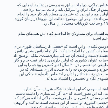
عباس ملکی، دیپلمات سابق به بررسی بایدها و نبایدهایی که
پیش از جنگ ایران و اسرائیل باید رعایت می‌شد پرداخت.
اولین مورد این بود که «نیروهای مسلح باید کار خود را انجام
می‌دادند». او در این موضوع دخالت این نیروها در زمان کووید
۱۹ و ساخت کرونایاب مستعان را مثال زد.
به اشتباه برای مسئولان جا انداختند که دانش هسته‌ای تمام
علم است
دومین نکته‌ی او این است که «بعضی کارشناسان طوری برای
مقامات کشور جا انداخته‌اند که انگار تمام دانش بشری دانش
هسته‌ای‌ست و قله‌ی آن هم غنی‌سازی‌ست». ملکی توضیح داد
«ما به عنوان کشوری که اولین دارنده‌ی ذخایر نفت خام و گاز
طبیعیِ دنیا هستیم در ۲۰ سال اخیر کمترین بودجه را به این
حوزه و بیشترین بودجه را به صنعت انرژی هسته‌ای که در
منابعش رتبه هفتادم را داریم اختصاص داده‌ایم.» ملکی این
شیوه‌ی نگاه و تخصیص را اشتباه می‌داند.
اشتباه سومی که این استاد دانشگاه شریف به آن اشاره
می‌کند این تصور است که «ما اگر غنی‌سازی را داشته باشیم
تمام مسائل علمی‌مان حل می‌شود». ملکی اضافه می‌کند که
«بعضی کشورها توانستند از این صنعت استفاده کنند و گروهی
از کشورها هم آن را تبدیل به ابزار چانه‌زنی کردند».