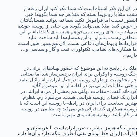
در کل این فکر اشتباه است که شما فکر کنید ایران رفته از
پشت مثلا با روس‌ها بسته که مثلا هر چه شما بگویید! خیر،
اینطور نیست اما فراموش نکنید شما نمی‌توانید همسایگانتان
را عوض کنید. مثلا نمی‌توانید بگویید من خیلی از روسیه خوشم
نمی‌آید و به جای روسیه می‌خواهم همسایه‌ی کانادا باشم. این
منطقی نیست. بنابراین با این همسایه‌ها باید ساخت. نباید
قراردادها و پیمان‌های دفاعی بست. الآن هم همین طور است.
ما همکاری‌های نظامی، تکنولوژی، نفت و گاز و سیاسی و…
داریم».
ملکی در پاسخ به این موضوع که حضور پهپادهای ایرانی در
جنگ روسیه و اوکراین برای ایران دردسرساز شد اما صدایی
جز محکومیت از طرف روسیه در جنگ ایران و اسرائیل نیامد
و حتی مقامات ایرانی نیز در لفافه از این موضوع گلایه
کرده‌اند گفت: «مقامات دولتی هم بخشی از مردم ایرانند. در
ایران یک فضای روسیه هراسی هست. من هم دارم. بنظرم
بهترین سیاست برای ایران در رابطه با روسیه این است که با
روسیه همکاری کند. فرقی هم نمی‌کند چه نظامی در روسیه
سر کار باشد. روسیه همسایه‌ی مهم ماست.
بستن تنگه هرمز بیشتر به ضرر ایران است تا عربستان و
امارات | ایران خط لوله‌ی نفتی آنطرف تنگه ندارد و آن‌ها دارند