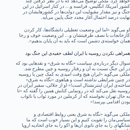
خواهد کرد. ملکی توضیح می‌دهد که با در نظر گرفتن چند
کشور آمریکا، انگلیس، فرانسه و… در کنار اسرائیل در این
جنگ و نیز مقدار مقبولیت این دولت‌ها در کشورهایشان در
نهایت درصد احتمال آغاز مجدد جنگ پایین می‌آید.
او می‌گوید «اما این وضعیت تعطیلی دانشگاه‌ها، کار کردن
کارخانجات با نصف ظرفیتشان و… این وضعیت خوف و رجا
همان خواسته‌ی دشمن است که باید به آن پایان بدهیم».
همراهی نکردن روسیه با ایران لطف خفیه‌ی این جنگ بود
سوال دیگر درباره‌ی سیاست «نگاه به شرق» و نقدهایی بود که
در این جنگ نسبت به آن و رفتار روسیه و چین مطرح شد.
ملکی می‌گوید «ایران هیج وقت امیدی به کمک چین یا روسیه
در چنین شرایطی نداشته است و هیاهوی «نگاه به شرق»
ساخته‌ی ایران اینترنشنال است!» او از جلالی، سفیر ایران در
روسیه نقل می‌کند که در رونمایی کتابش همین را گفته که «تا
به حال تهران نخواسته که از کرملین در مورد ثواب یا ناثواب
بودن اقدامی بپرسد!»
ملکی می‌گوید «نگاه به شرق یعنی روابط اقتصادی و
سیاسی‌مان را تقویت کنیم و این بسیار خوب است که ما
شانگهای را به جای ناتوی آن‌ها و اکو را به جای اتحادیه اروپا