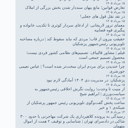
۱۵ مرداد ۱۴۰۵
تعارض قوانین؛ مانع پنهان سنددار شدن بخش بزرگی از املاک
۱۵ مرداد ۱۴۰۵
در نقد نقل قول های جعلی!
۱۵ مرداد ۱۴۰۵
معمای ترور لاریجانی: از ادعای سردار کوثری تا تکذیب خانواده و
پیگیری قوه قضاییه
۱۵ مرداد ۱۴۰۵
حقیقتِ بیرون از قاب؛ مردی که نباید سقوط کند | درباره مصاحبه
تلویزیونی رئیس‌جمهور پزشکیان
۱۵ مرداد ۱۴۰۵
فیلم | مشاور قالیباف: تصمیم‌های نظامی کشور فردی نیست؛
محصول تصمیم جمعی است
۱۵ مرداد ۱۴۰۵
چرا خندیدن برای مردم ایران سخت‌تر شده است؟ | عباس نعیمی
جورشری
۱۵ مرداد ۱۴۰۵
پزشکیان: در مدیریت دی ۱۴۰۴ آمادگی لازم نبود
۱۵ مرداد ۱۴۰۵
از منیت تا وحدت؛ روایت نگرش اخلاقی رئیس‌جمهور به
سیاست‌ورزی | ابراهیم شیخ
۱۴ مرداد ۱۴۰۵
ساعت پخش گفت‌وگوی تلویزیونی رئیس جمهور پزشکیان از
شبکه‌ی ۱ و خبر
۱۴ مرداد ۱۴۰۵
رسیدگی به پرونده کلاهبرداری یک شرکت مهاجرتی با حدود ۳۰۰
شاکی در دادسرای تهران | شناسایی و توقیف ۲ همت از اموال
متهمان