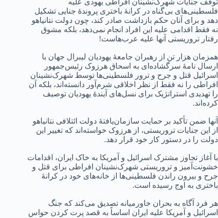
توقف جنایات شهرک‌نشینان افراطی یهودی علیه
فلسطینی‌های بی‌گناه در کرانهٔ باختری پروندهٔ جنایی تشکیل
دهد و برای آنان حکم بازداشت صادر کند، چون دولت نتانیاهو
نه فقط اقدامی علیه این افراد انجام نمی‌دهد، بلکه مشوق
رفتار تروریستی آنها علیه عرب‌هاست!
همزمان هزار تن از رهبران جامعهٔ یهودیان لیبرال جهان با
ارسال نامهٔ سرگشاده‌ای به اسحاق هرزوک رئیس‌جمهور
اسرائیل قتل و جرح و ترور فلسطینی‌ها توسط شهرک‌نشینان
افراطی را نه فقط از نظر اخلاقی شرم‌آور دانسته‌اند، بلکه آن
را تهدیدی استراتژیک برای نسل‌های آیندهٔ یهودیان توصیف
کرده‌اند.
آنها ضمن تأکید بر حمایت سازمان‌یافتهٔ دولت ائتلافی نتانیاهو
از این جنایات تروریستی، از هرزوک خواسته‌اند که تغییر این
دولت را در دستور کار خود قرار دهد.
با آغاز تجاوز مشترک اسرائیل و آمریکا به خاک ایران، اقدامات
خشونت‌آمیز و تروریستی شهرک‌نشینان افراطی برای قتل و
جرح و بیرون راندن فلسطینی‌ها از خانه‌های خود در کرانهٔ
باختری به اوج رسیده است.
هر فرد آگاه به بحران خاورمیانه تصدیق می‌کند که جنگ
اسرائیل و آمریکا علیه ایران اساساً به قصد پرت کردن حواس