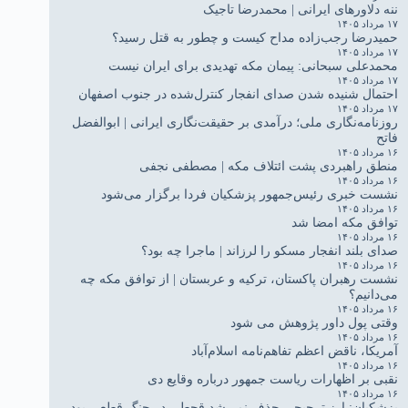
ننه دلاورهای ایرانی | محمدرضا تاجیک
۱۷ مرداد ۱۴۰۵
حمیدرضا رجب‌زاده مداح کیست و چطور به قتل رسید؟
۱۷ مرداد ۱۴۰۵
محمدعلی سبحانی: پیمان مکه تهدیدی برای ایران نیست
۱۷ مرداد ۱۴۰۵
احتمال شنیده شدن صدای انفجار کنترل‌شده در جنوب اصفهان
۱۷ مرداد ۱۴۰۵
روزنامه‌نگاری ملی؛ درآمدی بر حقیقت‌نگاری ایرانی | ابوالفضل
فاتح
۱۶ مرداد ۱۴۰۵
منطق راهبردی پشت ائتلاف مکه | مصطفی نجفی
۱۶ مرداد ۱۴۰۵
نشست خبری رئیس‌جمهور پزشکیان فردا برگزار می‌شود
۱۶ مرداد ۱۴۰۵
توافق مکه امضا شد
۱۶ مرداد ۱۴۰۵
صدای بلند انفجار مسکو را لرزاند | ماجرا چه بود؟
۱۶ مرداد ۱۴۰۵
نشست رهبران پاکستان، ترکیه و عربستان | از توافق مکه چه
می‌دانیم؟
۱۶ مرداد ۱۴۰۵
وقتی پول داور پژوهش می شود
۱۶ مرداد ۱۴۰۵
آمریکا، ناقض اعظم تفاهم‌نامه اسلام‌آباد
۱۶ مرداد ۱۴۰۵
نقبی بر اظهارات ریاست جمهور درباره وقایع دی
۱۶ مرداد ۱۴۰۵
پزشکیان: ارز ترجیحی حذف نمی‌شد قحطی در جنگ قطعی بود