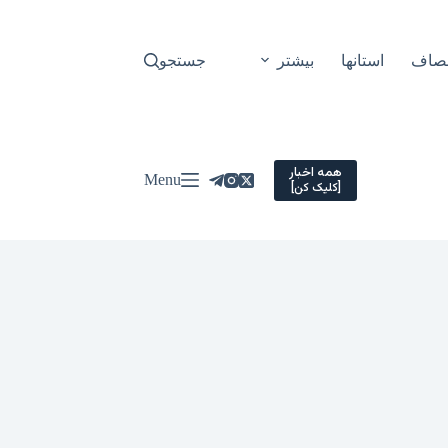
نصاف
استانها
بیشتر
جستجو
همه اخبار
Menu
[کلیک کن]