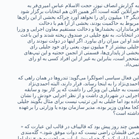
به گزارش انصاف نیوز، حجت الاسلام عباس امیری‌فر به
خبرآنلاین گفته است: اگر همین الان هم انتخابات برگزار شود
دیگر ۱۳ میلیون رای را نخواهد آورد چراکه بخشی از این رای‌ها
مربوط به حاکمیت بودند، بخشی از آرا هم با دخالت
فرمانداران، بخشدارها و دخالت مستقیم معاون اجرایی و وزرا
در انتخابات، به نفع جلیلی در صندوق ریخته شدند و این باعث
شد او این میزان رای بیاورد. اگر اینها در دولت نبودند رای
جلیلی بیشتر از ۴ میلیون نبود، یعنی رای خود جلیلی رای
بخشی از پایداری‌ها، قسمتی از انجمن حجتیه و این تیپ‌های
متحجر است، بنابراین به غیر از این افراد کسی به او رای
نمی‌داد.
این فعال سیاسی اصولگرا می‌گوید: تندروها در همان راهی که
احمدی‌نژاد را به اینجا رساند، قرار دارند، البته احمدی‌نژاد
نسبت به جلیلی این ویژگی را داشت که پر کار بود و سابقه
اجرایی در شهرداری داشت و از نظر اجرایی خودش را نشان
داده بود اما جلیلی به این ترتیب نیست برای مثال بگویند جلیلی
کجا معاون وزیر بوده، مدیر سازمان بوده یا وزارتی را برعهده
داشته است؟
همین چند روز پیش بود که قالیباف در قالب این عبارت که «
برخی قلبشان راضی نیست که دوات موفق شود.» گله‌مندی
خود را ابراز کرد. گرچه او بیش از این صراحت به خرج نداد اما