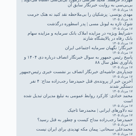
بی‌بی‌سی به روایت خبرنگار سابق آن
۱۸ مرداد ۱۴۰۵
مهدی یونسی: پزشکیان را بی‌ملاحظه نقد کنید نه هتک حرمت
۱۸ مرداد ۱۴۰۵
شوک تازه به لیونل مسی | پدر اسطوره درگذشت
۱۷ مرداد ۱۴۰۵
«شرایط ویژه» در مزایده املاک بانک سرمایه و مزایده سهام
بانک رفاه در پالایشگاه شازند
۱۷ مرداد ۱۴۰۵
خبرنگار؛ نگهبان سرمایه اجتماعی ایران
۱۷ مرداد ۱۴۰۵
پاسخ رئیس جمهور به سوال خبرنگار انصاف درباره دی ۱۴۰۴ و
یادآوری نطق سال ۸۸
۱۷ مرداد ۱۴۰۵
چندپاره‌ی حاشیه‌ای خبرنگار انصاف بر نشست خبری رئیس‌جمهور
۱۷ مرداد ۱۴۰۵
آخرین خبر از پرونده‌ی قتل حمیدرضا رجب‌زاده مداح: ۴ نفر
دستگیر شدند
۱۷ مرداد ۱۴۰۵
محمد خدادی: کارکرد روابط عمومی به تبلیغ مدیران تبدیل شده
است
۱۷ مرداد ۱۴۰۵
ننه دلاورهای ایرانی | محمدرضا تاجیک
۱۷ مرداد ۱۴۰۵
حمیدرضا رجب‌زاده مداح کیست و چطور به قتل رسید؟
۱۷ مرداد ۱۴۰۵
محمدعلی سبحانی: پیمان مکه تهدیدی برای ایران نیست
۱۷ مرداد ۱۴۰۵