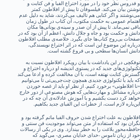
و فدروس نظر خود را در مورد اختراع الفبا و فن کتابت و
نوشتن بیان می‌کند. فیلسوفان تا پیش از افلاطون کمتر
می‌نوشتند و اگر کتابی هم تالیف می‌کردند، شاید به دلیل عدم
اهتمام عمومی به حکمت مکتوب، آن کتاب در طول زمان
باقی نمی‌ماند. تا پیش از آن صدر و سینه‌ی یونانی‌ها مکان
دانش و حکمت بود و جاه و جلال دانش، اعظم از آن بود که در
صفحات بی‌روح کتاب‌ها جای بگیرد. خلاصه‌ی مطلب افلاطون
درباره این موضوع این است که در اثر اختراع نویسندگی،
دانش انسان‌ها سطحی و بی فروغ گشته است.
توفکچی در این یادداشت با بیان رویکرد افلاطون نسبت به
تکنولوژی‌های جدید که در پستوی اندیشه او درباره اختراع و
گسترش کتابت نهتفه است، با آن مخالفت کرده و ادعا می‌کند
که باید با تکنولوژی جدیدی همچون چت‌جی‌پی‌تی تا می‌توانیم
«نا افلاطونی» برخورد کنیم. از نظر او باید از غصه خوردن
درباره مشاغل و مهارت‌هایی که هوش مصنوعی از دور خارج
خواهد کرد دست بکشیم و با آموزش عادلانه‌ی آن چه که در
این‌باره لازم است، از خطرات این الفبای جدید بکاهیم.
افلاطون به علت اختراع شدن حروف الفبا ماتم گرفته بود و
نگران بود که استفاده از متن می‌تواند موجودیت فن سنتی و
حافظه‌محورِِ بلاغت را به خطر بیندازد. وی در یکی از رسالات
خود از زبان تاموس -خدای خدایان مصری- می‌گوید که