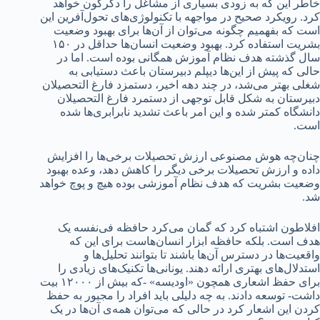
خاطر این که به زودی بسیاری از مشاغل را دگرگون خواهد
کرد. رویکرد صحیح در مواجهه با تکنولوژی‌های تحول‌آفرین این
است که بفهمیم چگونه می‌توان از آن‌ها برای بهبود وضعیت
بشریت استفاده کرد. بهبود وضعیت انسان‌ها حداقل در ۱۵۰
سال گذشته هدف نظام آموزش همگانی بوده است. اما در
حالی که پیش از این‌ها دیپلم دبیرستان باعث دستیابی به
شغلی بهتر می‌شد، در چند دهه‌ اخیر، دستمزد فارغ التحصیلان
دبیرستان به شکل قابل توجهی از دستمرد فارغ التحصیلان
دانشگاه کمتر شده و این امر باعث تشدید نابرابری‌ها شده
است.
چنان‌چه هوش مصنوعی ارزش تحصیلات برخی‌ها را افزایش
داده و ارزش تحصیلات برخی دیگر را کاهش دهد، وعده بهبود
وضعیت بشریت که هدف نظام آموزشی بوده هیچ و پوچ خواهد
شد.
افلاطون اشتباه کرد که گمان می‌کرد حافظه فی‌نفسه یک
هدف است. بلکه حافظه ابزار انسان‌هاست برای این که
واقعیت‌ها در دسترس آن‌ها باشند تا بتوانند تحلیل‌ها و
استدلال‌های بهتری ارائه دهند. یونانی‌ها تکنیک‌های زیادی را
برای حفظ اشعاری همچون «اودیسه» -که بیش از ۱۲۰۰۰ بیت
داشت- توسعه دادند. به چه دلیلی باید افراد را مجبور به حفظ
کردن این اشعار کرد در حالی که می‌توان همه‌ی آن‌ها در یک