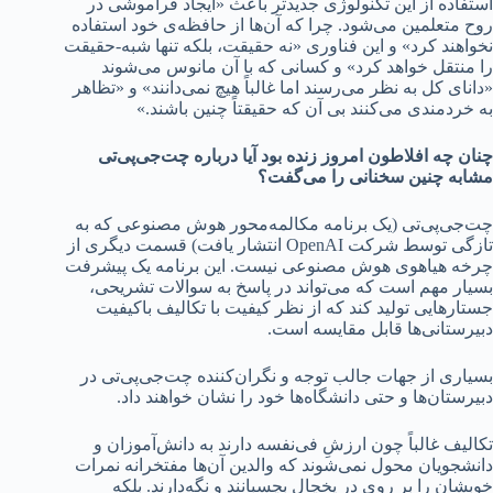
استفاده از این تکنولوژی جدید‌تر باعث «ایجاد فراموشی در
روح متعلمین می‌شود. چرا که آن‌ها از حافظه‌‌ی خود استفاده
نخواهند کرد» و این فناوری «نه حقیقت، بلکه تنها شبه-حقیقت
را منتقل خواهد کرد» و کسانی که با آن مانوس می‌شوند
«دانای کل به نظر می‌رسند اما غالباً هیچ نمی‌دانند» و «تظاهر
به خردمندی می‌کنند بی آن که حقیقتاً چنین باشند.»
چنان چه افلاطون امروز زنده بود آیا درباره چت‌جی‌پی‌تی
مشابه چنین سخنانی را می‌گفت؟
چت‌جی‌پی‌تی (یک برنامه مکالمه‌محور هوش مصنوعی که به
تازگی توسط شرکت OpenAI انتشار یافت) قسمت دیگری از
چرخه هیاهوی هوش مصنوعی نیست. این برنامه یک پیشرفت
بسیار مهم است که می‌تواند در پاسخ به سوالات تشریحی،
جستارهایی تولید کند که از نظر کیفیت با تکالیف باکیفیت
دبیرستانی‌ها قابل مقایسه است.
بسیاری از جهات جالب توجه و نگران‌کننده چت‌جی‌پی‌تی در
دبیرستان‌ها و حتی دانشگاه‌ها خود را نشان خواهند داد.
تکالیف غالباً چون ارزشِ فی‌نفسه دارند به دانش‌آموزان و
دانشجویان محول نمی‌شوند که والدین آن‌ها مفتخرانه نمرات
خوبشان را بر روی در یخچال بچسبانند و نگه‌دارند. بلکه