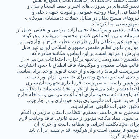
مجتبی حسینی خامنه ای (مدظله العالی) همواره نقش
تعیین‌کننده‌ای در پیروزی های اخیر و حفظ انسجام ملی و
اجتماعی، ارتقاء روحیه عمومی و تقویت جبهه داخلی و
نیروهای مسلح نظام در مقابل حملات ددمنشانه امریکایی-
صهیونیستی ایفا کرده‌اند.
هیئات مذهبی و موکب‌ها، تجلی اراده مردمی و بخشی اصیل از
سرمایه ملی و اجتماعی کشور محسوب می‌شوند و هرگونه
مواجهه غیر منطقی با این ظرفیت عظیم خارج از چارچوب و
موازین قانون نظام مقدس جمهوری اسلامی ایران غیر قابل
پذیرش و مردود است. بر این اساس، مکاتبه صادره که
متضمن «محدودسازی نحوه برگزاری اجتماعات مردمی» در
قالب هیئات مذهبی و موکب‌ها، فاقد انطباق با حدود اختیارات
سرپرست فرمانداری بوده و از حیث قانونی واجد ایراد اساسی
و جدی است و به هیچ وجه برای ضابطین الزام آور نیست.
در همین راستا، به سرپرست فرمانداری شهرستان ساری
اکیداً هشدار داده می‌شود از تکرار اتخاذ تصمیمات یا مکاتباتی
که واجد شائبه محدودسازی اجتماعات مردمی و مداخله خارج
از حدود اختیارات قانونی وی بوده خودداری و در چارچوب
دقیق اختیارات قانونی اقدام نمایند.
همچنین به فرماندهی محترم انتظامی استان مازندران اعلام
می‌شود، مفاد مکاتبه مزبور از حیث قانونی فاقد وجاهت لازم
برای ایجاد تکلیف اجرایی و انتظامی است و اجرای آن
موضوعاً منتفی است و از هرگونه اقدام مبتنی بر آن باید
خودداری گردد.