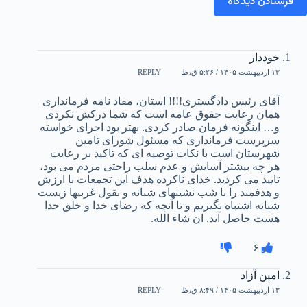
فرستادن دیدگاه
خوددار
۱۳ اردیبهشت ۱۴۰۵ / ۵:۲۶ ق٫ظ
REPLY
آقای رئیس دادگستری!!!! استان، مفاد نامه فرمانداری
همان رعایت حقوق عامه است که شما درکش نکردی
و… اینگونه فرمان صادر کردی. بهتر بود اجرای خواسته
سرپرست فرمانداری که مسئول شورای تامین
شهرستان است با نکات توصیه ای که تاکید بر رعایت
هر چه بیشتر آسایش و عدم سلب راحتی مردم می بود،
تایید می کردید. خدای ناکرده هدف این تجمعات با ارزش
و هدفمند را با شب نشینهای شبانه و بقول غربیها زیست
شبانه اشتباه نگیریم و تا آنچه که رضای خدا و خلق خدا
هست حاصل آید. ان شاء الله.
۶
امین آزاد
۱۳ اردیبهشت ۱۴۰۵ / ۸:۴۹ ق٫ظ
REPLY