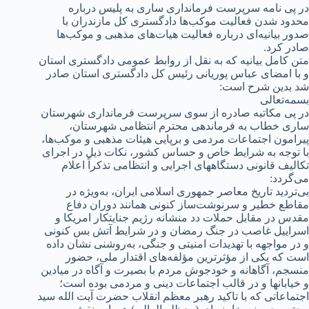
در پی نامه سرپرست فرمانداری ساری به پلیس درباره
محدود شدن فعالیت موکب‌ها دادگستری کل مازندران با
صدور بیانیه‌ای درباره فعالیت هیات‌های مذهبی و موکب‌ها
صادر کرد.
متن کامل بیانیه که به نقل از روابط عمومی دادگستری استان
و با امضای عباس پوریانی رئیس کل دادگستری استان صادر
شد بدین شرح است:
بسمه‌تعالی
در پی مکاتبه صادره از سوی سرپرست فرمانداری شهرستان
ساری خطاب به فرماندهی محترم انتظامی شهرستان،
پیرامون اجتماعات مردمی و برپایی هیئات مذهبی و موکب‌ها،
با توجه به شرایط خاص و حساس کشور، نکات ذیل در اجرای
تکالیف قانونی دستگاههای اجرایی و انتظامی تذکراً اعلام
می‌گردد:
بی‌تردید تاریخ معاصر جمهوری اسلامی ایران، به‌ویژه در
مقاطع خطیر و سرنوشت‌ساز کنونی همانند دوران دفاع
مقدس در مقابل حملات دد منشانه رژیم جنایتکار امریکا و
اسراییل غاصب در جنگ رمضان و در شرایط آتش بس کنونی
و در مواجهه با تهدیدات امنیتی و جنگی، به‌روشنی نشان داده
است که یکی از مؤثرترین مؤلفه‌های اقتدار ملی، حضور
منسجم، آگاهانه و خودجوش مردم با بصیرت و آگاه در میادین
و خیابانها و در قالب اجتماعات دینی و مردمی بوده است؛
اجتماعاتی که با تاکید رهبر معظم انقلاب حضرت آیت الله سید