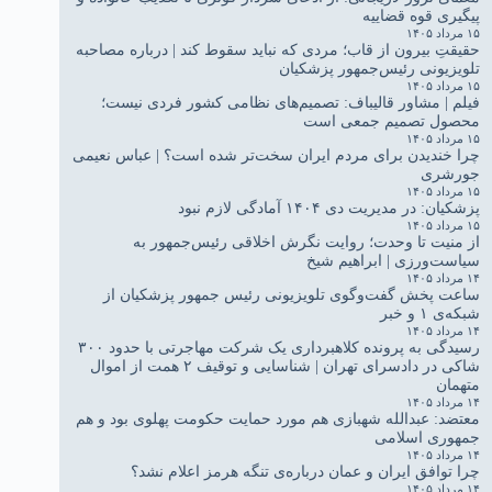
پیگیری قوه قضاییه
۱۵ مرداد ۱۴۰۵
حقیقتِ بیرون از قاب؛ مردی که نباید سقوط کند | درباره مصاحبه
تلویزیونی رئیس‌جمهور پزشکیان
۱۵ مرداد ۱۴۰۵
فیلم | مشاور قالیباف: تصمیم‌های نظامی کشور فردی نیست؛
محصول تصمیم جمعی است
۱۵ مرداد ۱۴۰۵
چرا خندیدن برای مردم ایران سخت‌تر شده است؟ | عباس نعیمی
جورشری
۱۵ مرداد ۱۴۰۵
پزشکیان: در مدیریت دی ۱۴۰۴ آمادگی لازم نبود
۱۵ مرداد ۱۴۰۵
از منیت تا وحدت؛ روایت نگرش اخلاقی رئیس‌جمهور به
سیاست‌ورزی | ابراهیم شیخ
۱۴ مرداد ۱۴۰۵
ساعت پخش گفت‌وگوی تلویزیونی رئیس جمهور پزشکیان از
شبکه‌ی ۱ و خبر
۱۴ مرداد ۱۴۰۵
رسیدگی به پرونده کلاهبرداری یک شرکت مهاجرتی با حدود ۳۰۰
شاکی در دادسرای تهران | شناسایی و توقیف ۲ همت از اموال
متهمان
۱۴ مرداد ۱۴۰۵
معتضد: عبدالله شهبازی هم مورد حمایت حکومت پهلوی بود و هم
جمهوری اسلامی
۱۴ مرداد ۱۴۰۵
چرا توافق ایران و عمان درباره‌ی تنگه هرمز اعلام نشد؟
۱۴ مرداد ۱۴۰۵